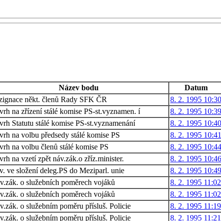
Název bodu
Datum
zignace někt. členů Rady SFK ČR
8. 2. 1995 10:3
rh na zřízení stálé komise PS-st.vyznamen. í
8. 2. 1995 10:3
vrh Statutu stálé komise PS-st.vyznamenání
8. 2. 1995 10:4
vrh na volbu předsedy stálé komise PS
8. 2. 1995 10:4
rh na volbu členů stálé komise PS
8. 2. 1995 10:4
rh na vzetí zpět náv.zák.o zříz.minister.
8. 2. 1995 10:4
. ve složení deleg.PS do Meziparl. unie
8. 2. 1995 10:4
v.zák. o služebních poměrech vojáků
8. 2. 1995 11:02
v.zák. o služebních poměrech vojáků
8. 2. 1995 11:02
.zák. o služebním poměru přísluš. Policie
8. 2. 1995 11:19
.zák. o služebním poměru přísluš. Policie
8. 2. 1995 11:21