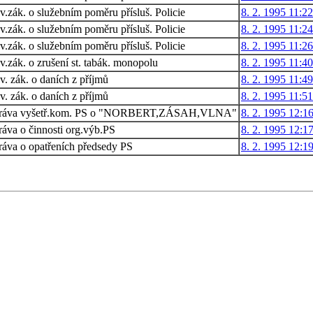
.zák. o služebním poměru přísluš. Policie
8. 2. 1995 11:22
.zák. o služebním poměru přísluš. Policie
8. 2. 1995 11:24
.zák. o služebním poměru přísluš. Policie
8. 2. 1995 11:26
.zák. o zrušení st. tabák. monopolu
8. 2. 1995 11:40
. zák. o daních z příjmů
8. 2. 1995 11:49
. zák. o daních z příjmů
8. 2. 1995 11:51
ráva vyšetř.kom. PS o "NORBERT,ZÁSAH,VLNA"
8. 2. 1995 12:1
áva o činnosti org.výb.PS
8. 2. 1995 12:1
ráva o opatřeních předsedy PS
8. 2. 1995 12:1