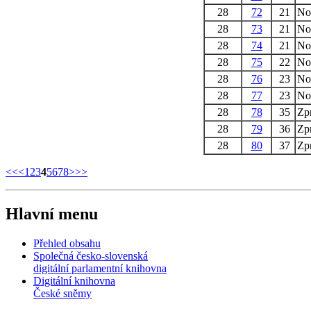
28
72
21
Nov
28
73
21
Nov
28
74
21
Nov
28
75
22
Nov
28
76
23
Nov
28
77
23
Nov
28
78
35
Zp
28
79
36
Zpr
28
80
37
Zp
<<
<
1
2
3
4
5
6
7
8
>
>>
Hlavní menu
Přehled obsahu
Společná česko-slovenská
digitální parlamentní knihovna
Digitální knihovna
České sněmy