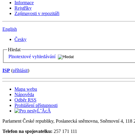
Informace
Rejstříky
Zajímavosti v repozitáři
English
Česky
Hledat
Plnotextové vyhledávání
ISP
(
příhlásit
)
Mapa webu
Nápověda
Odběr RSS
Prohlášení přístupnosti
Parlament České republiky, Poslanecká sněmovna, Sněmovní 4, 118 2
Telefon na spojovatelku:
257 171 111