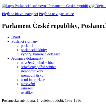
Přejít na hlavní navigaci
Přejít na navigaci sekce
Parlament České republiky, Poslane
Úvod
Poslanci a orgány
poslanci
poslanecké kluby
výbory, komise a delegace
Jednání a dokumenty
navržený pořad schůze
schválený pořad schůze
stenoprotokoly
sněmovní tisky
ústní interpelace
hlasování
usnesení
rejstříky
Poslanecká sněmovna, 1. volební období, 1992-1996