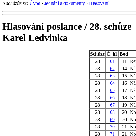
Nacházíte se:
Úvod
›
Jednání a dokumenty
›
Hlasování
Hlasování poslance / 28. schůze
Karel Ledvinka
Schůze
Č. hl.
Bod
28
61
11
Re
28
62
14
Náv
28
63
15
Ná
28
64
16
Ná
28
65
17
Náv
28
66
18
Náv
28
67
19
Náv
28
68
20
No
28
69
20
No
28
70
21
Nov
28
71
21
Nov