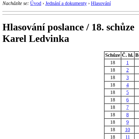
Nacházíte se:
Úvod
›
Jednání a dokumenty
›
Hlasování
Hlasování poslance / 18. schůze
Karel Ledvinka
Schůze
Č. hl.
B
18
1
18
2
18
3
18
4
18
5
18
6
18
7
18
8
18
9
18
10
18
11