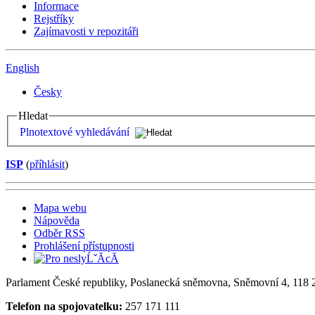
Informace
Rejstříky
Zajímavosti v repozitáři
English
Česky
Hledat
Plnotextové vyhledávání
ISP
(
příhlásit
)
Mapa webu
Nápověda
Odběr RSS
Prohlášení přístupnosti
Parlament České republiky, Poslanecká sněmovna, Sněmovní 4, 118 2
Telefon na spojovatelku:
257 171 111