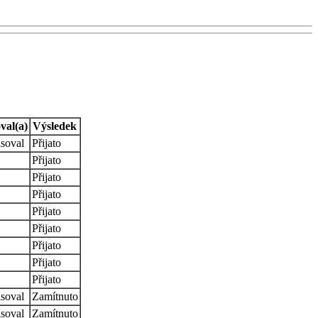
val(a)
Výsledek
soval
Přijato
Přijato
Přijato
Přijato
Přijato
Přijato
Přijato
Přijato
Přijato
soval
Zamítnuto
soval
Zamítnuto