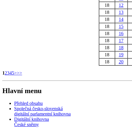
18
12
18
13
18
14
18
15
18
16
18
17
18
18
18
19
18
20
1
2
3
4
5
>
>>
Hlavní menu
Přehled obsahu
Společná česko-slovenská
digitální parlamentní knihovna
Digitální knihovna
České sněmy