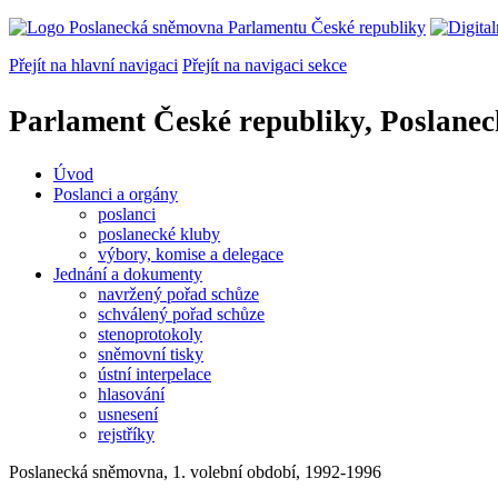
Přejít na hlavní navigaci
Přejít na navigaci sekce
Parlament České republiky, Poslane
Úvod
Poslanci a orgány
poslanci
poslanecké kluby
výbory, komise a delegace
Jednání a dokumenty
navržený pořad schůze
schválený pořad schůze
stenoprotokoly
sněmovní tisky
ústní interpelace
hlasování
usnesení
rejstříky
Poslanecká sněmovna, 1. volební období, 1992-1996