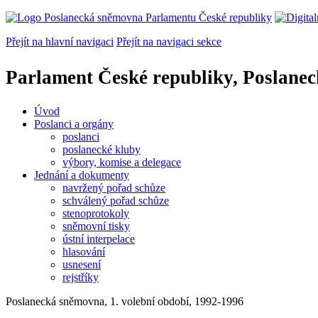
Přejít na hlavní navigaci
Přejít na navigaci sekce
Parlament České republiky, Poslane
Úvod
Poslanci a orgány
poslanci
poslanecké kluby
výbory, komise a delegace
Jednání a dokumenty
navržený pořad schůze
schválený pořad schůze
stenoprotokoly
sněmovní tisky
ústní interpelace
hlasování
usnesení
rejstříky
Poslanecká sněmovna, 1. volební období, 1992-1996