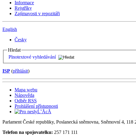
Informace
Rejstříky
Zajímavosti v repozitáři
English
Česky
Hledat
Plnotextové vyhledávání
ISP
(
příhlásit
)
Mapa webu
Nápověda
Odběr RSS
Prohlášení přístupnosti
Parlament České republiky, Poslanecká sněmovna, Sněmovní 4, 118 2
Telefon na spojovatelku:
257 171 111