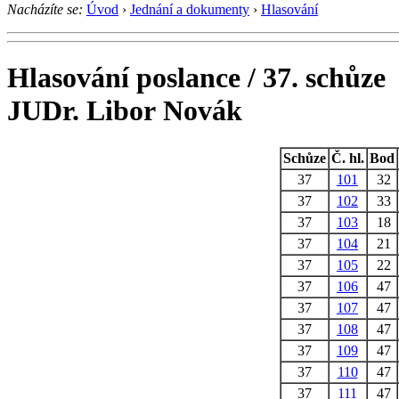
Nacházíte se:
Úvod
›
Jednání a dokumenty
›
Hlasování
Hlasování poslance / 37. schůze
JUDr. Libor Novák
Schůze
Č. hl.
Bod
37
101
32
37
102
33
37
103
18
37
104
21
37
105
22
37
106
47
37
107
47
37
108
47
37
109
47
37
110
47
37
111
47