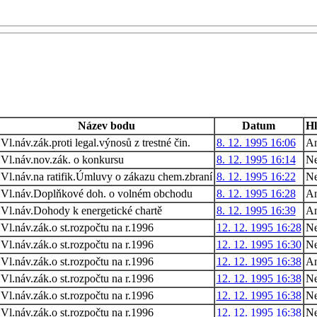
Název bodu
Datum
Hl
Vl.náv.zák.proti legal.výnosů z trestné čin.
8. 12. 1995 16:06
A
Vl.náv.nov.zák. o konkursu
8. 12. 1995 16:14
Ne
Vl.náv.na ratifik.Úmluvy o zákazu chem.zbraní
8. 12. 1995 16:22
Ne
Vl.náv.Doplňkové doh. o volném obchodu
8. 12. 1995 16:28
A
Vl.náv.Dohody k energetické chartě
8. 12. 1995 16:39
A
Vl.náv.zák.o st.rozpočtu na r.1996
12. 12. 1995 16:28
N
Vl.náv.zák.o st.rozpočtu na r.1996
12. 12. 1995 16:30
N
Vl.náv.zák.o st.rozpočtu na r.1996
12. 12. 1995 16:38
A
Vl.náv.zák.o st.rozpočtu na r.1996
12. 12. 1995 16:38
N
Vl.náv.zák.o st.rozpočtu na r.1996
12. 12. 1995 16:38
N
Vl.náv.zák.o st.rozpočtu na r.1996
12. 12. 1995 16:38
N