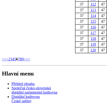
37
112
47
37
113
47
37
114
47
37
115
47
37
116
47
37
117
47
37
118
47
37
119
47
37
120
47
<<
<
2
3
4
5
6
7
8
9
>
>>
Hlavní menu
Přehled obsahu
Společná česko-slovenská
digitální parlamentní knihovna
Digitální knihovna
České sněmy