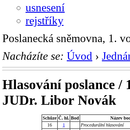
usnesení
rejstříky
Poslanecká sněmovna, 1. v
Nacházíte se:
Úvod
›
Jedná
Hlasování poslance / 
JUDr. Libor Novák
Schůze
Č. hl.
Bod
Název bo
16
1
Procedurální hlasování