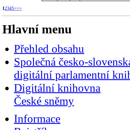
1
2
3
4
5
>
>>
Hlavní menu
Přehled obsahu
Společná česko-slovensk
digitální parlamentní kn
Digitální knihovna
České sněmy
Informace