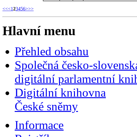
<<
<
1
2
3
4
5
6
>
>>
Hlavní menu
Přehled obsahu
Společná česko-slovensk
digitální parlamentní kn
Digitální knihovna
České sněmy
Informace