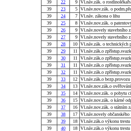
39
22
9
Vl.náv.zák. o rostlinolékař
39
23
5
Vl.náv.nov.zák. o podm.př
39
24
7
Vl.náv. zákona o lihu
39
25
8
Vl.náv.nov.zák. o patentov
39
26
9
Vl.náv.novely stavebního 
39
27
9
Vl.náv.novely stavebního 
39
28
10
Vl.náv.zák. o technických 
39
29
11
Vl.náv.zák.o zpřístup.svazk
39
30
11
Vl.náv.zák.o zpřístup.svazk
39
31
11
Vl.náv.zák.o zpřístup.svazk
39
32
11
Vl.náv.zák.o zpřístup.svazk
39
33
12
Vl.náv.zák.o bezp.provoz
39
34
13
Vl.náv.nov.zák.o ověřován
39
35
14
Vl.náv.nov.zák. o pobytu 
39
36
15
Vl.náv.nov.zák. o kárné o
39
37
16
Vl.náv.nov.zák. o státním za
39
38
17
Vl.náv.novely občanského
39
39
18
Vl.náv.zák.o výkonu trestu
39
40
18
Vl.náv.zák.o výkonu trestu