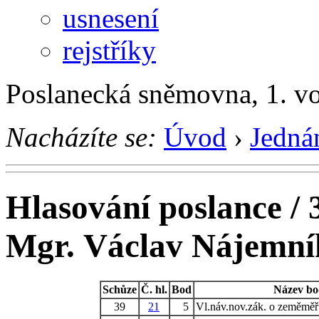
usnesení
rejstříky
Poslanecká sněmovna, 1. v
Nacházíte se:
Úvod
›
Jedná
Hlasování poslance / 
Mgr. Václav Nájemní
Schůze
Č. hl.
Bod
Název b
39
21
5
Vl.náv.nov.zák. o zeměměř.