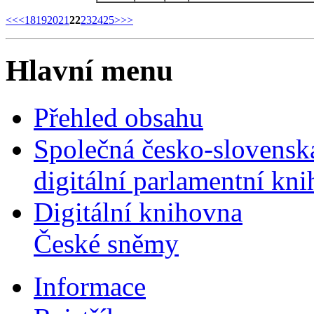
<<
<
18
19
20
21
22
23
24
25
>
>>
Hlavní menu
Přehled obsahu
Společná česko-slovensk
digitální parlamentní kn
Digitální knihovna
České sněmy
Informace