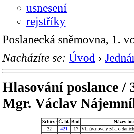
usnesení
rejstříky
Poslanecká sněmovna, 1. v
Nacházíte se:
Úvod
›
Jedná
Hlasování poslance / 
Mgr. Václav Nájemní
Schůze
Č. hl.
Bod
Název bo
32
421
17
Vl.náv.novely zák. o daních