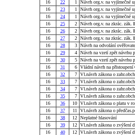
16
22
1
Návrh org.v. na vyjímečné u
16
23
1
Návrh org.v. na vyjímečné u
16
24
1
Návrh org.v. na vyjímečné u
16
25
2
Návrh org.v. na zkrác. zák. 
16
26
2
Návrh org.v. na zkrác. zák. 
16
27
2
Návrh org.v. na zkrác. zák. 
16
28
3
Návrh na odvolání ověřovat
16
29
4
Návrh na vzetí zpět návrhu 
16
30
5
Návrh na vzetí zpět návrhu 
16
31
6
Vládní návrh na přistoupen
16
32
7
Vl.návrh zákona o zahr.obch
16
33
7
Vl.návrh zákona o zahr.obch
16
34
7
Vl.návrh zákona o zahr.obch
16
35
7
Vl.návrh zákona o zahr.obch
16
36
10
Vl.návrh zákona o platu v ro
16
37
11
Vl.návrh zákona o předčas.p
16
38
12
Neplatné hlasování
16
39
12
Vl.návrh zákona o zvýšení 
16
40
12
Vl.návrh zákona o zvýšení 