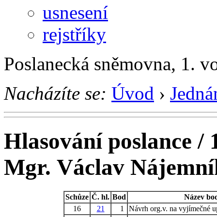
usnesení
rejstříky
Poslanecká sněmovna, 1. v
Nacházíte se:
Úvod
›
Jedná
Hlasování poslance / 
Mgr. Václav Nájemní
Schůze
Č. hl.
Bod
Název bo
16
21
1
Návrh org.v. na vyjímečné u