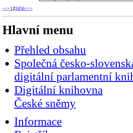
<<
<
1
2
3
4
5
6
>
>>
Hlavní menu
Přehled obsahu
Společná česko-slovensk
digitální parlamentní kn
Digitální knihovna
České sněmy
Informace