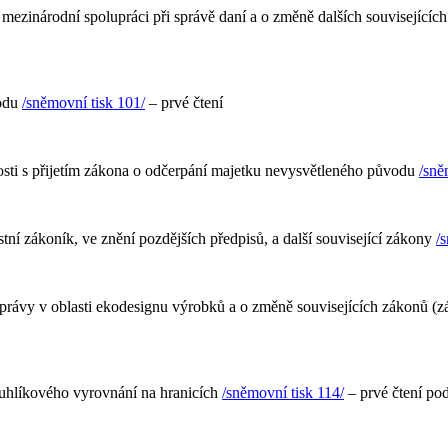
mezinárodní spolupráci při správě daní a o změně dalších souvisejícíc
vodu
/sněmovní tisk 101/
– prvé čtení
osti s přijetím zákona o odčerpání majetku nevysvětleného původu
/sně
tní zákoník, ve znění pozdějších předpisů, a další související zákony
/
správy v oblasti ekodesignu výrobků a o změně souvisejících zákonů 
uhlíkového vyrovnání na hranicích
/sněmovní tisk 114/
– prvé čtení pod