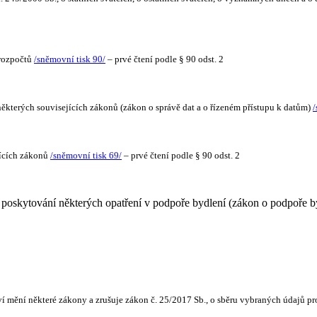
 rozpočtů
/sněmovní tisk 90/
– prvé čtení podle § 90 odst. 2
některých souvisejících zákonů (zákon o správě dat a o řízeném přístupu k datům)
/
jících zákonů
/sněmovní tisk 69/
– prvé čtení podle § 90 odst. 2
 poskytování některých opatření v podpoře bydlení (zákon o podpoře b
tví mění některé zákony a zrušuje zákon č. 25/2017 Sb., o sběru vybraných údajů pr