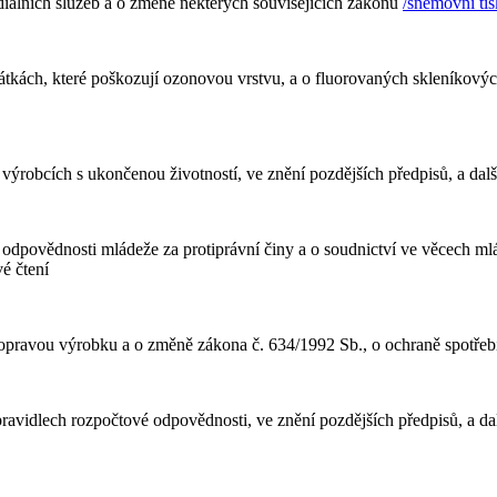
álních služeb a o změně některých souvisejících zákonů
/sněmovní tis
tkách, které poškozují ozonovou vrstvu, a o fluorovaných skleníkových 
výrobcích s ukončenou životností, ve znění pozdějších předpisů, a dalš
 odpovědnosti mládeže za protiprávní činy a o soudnictví ve věcech m
é čtení
opravou výrobku a o změně zákona č. 634/1992 Sb., o ochraně spotřebi
ravidlech rozpočtové odpovědnosti, ve znění pozdějších předpisů, a da