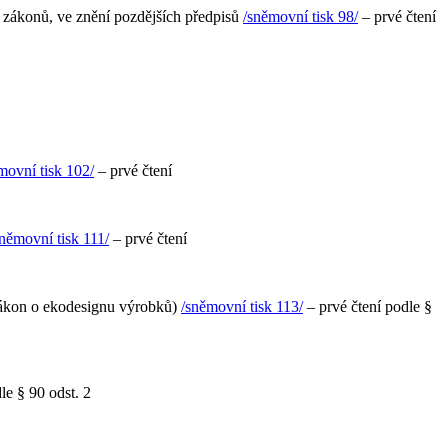
h zákonů, ve znění pozdějších předpisů
/sněmovní tisk 98/
– prvé čtení
movní tisk 102/
– prvé čtení
sněmovní tisk 111/
– prvé čtení
(zákon o ekodesignu výrobků)
/sněmovní tisk 113/
– prvé čtení podle §
le § 90 odst. 2