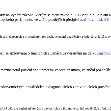
 na vydání zákona, kterým se mění zákon č. 236/1995 Sb., o platu a d
vropského parlamentu, ve znění pozdějších předpisů
/sněmovní tisk 35/
–
h společnostech a investičních fondech, ve znění pozdějších předpisů, a další sou
osti se smlouvami o finančních službách uzavíranými na dálku
/sněmovn
ezinárodní justiční spolupráci ve věcech trestních, ve znění pozdější
zdravotnických prostředcích a diagnostických zdravotnických prostředc
kařské péči a o změně některých souvisejících zákonů, ve znění pozdějších předpis