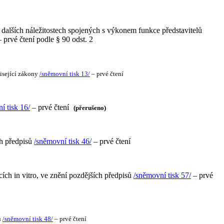
alších náležitostech spojených s výkonem funkce představitelů
 prvé čtení podle § 90 odst. 2
visející zákony
/sněmovní tisk 13/
– prvé čtení
í tisk 16/
– prvé čtení
(přerušeno)
ch předpisů
/sněmovní tisk 46/
– prvé čtení
ích in vitro, ve znění pozdějších předpisů
/sněmovní tisk 57/
– prvé
ů
/sněmovní tisk 48/
– prvé čtení