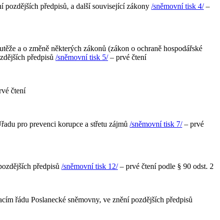
 pozdějších předpisů, a další související zákony
/sněmovní tisk 4/
–
outěže a o změně některých zákonů (zákon o ochraně hospodářské
ozdějších předpisů
/sněmovní tisk 5/
– prvé čtení
vé čtení
Úřadu pro prevenci korupce a střetu zájmů
/sněmovní tisk 7/
– prvé
 pozdějších předpisů
/sněmovní tisk 12/
– prvé čtení podle § 90 odst. 2
nacím řádu Poslanecké sněmovny, ve znění pozdějších předpisů