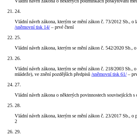
Vládní návrh zákona o některých podmínkách poskytování medi
24
.
Vládní návrh zákona, kterým se mění zákon č. 73/2012 Sb., o lá
/sněmovní tisk 14/
– prvé čtení
25
.
Vládní návrh zákona, kterým se mění zákon č. 542/2020 Sb., o 
26
.
Vládní návrh zákona, kterým se mění zákon č. 218/2003 Sb., o
mládeže), ve znění pozdějších předpisů
/sněmovní tisk 61/
– prv
27
.
Vládní návrh zákona o některých povinnostech souvisejících s 
28
.
Vládní návrh zákona, kterým se mění zákon č. 23/2017 Sb., o p
2
29
.