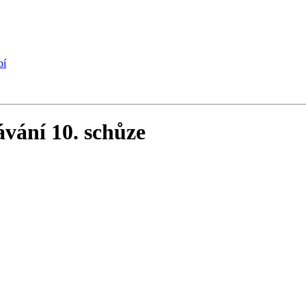
bí
ávání 10. schůze