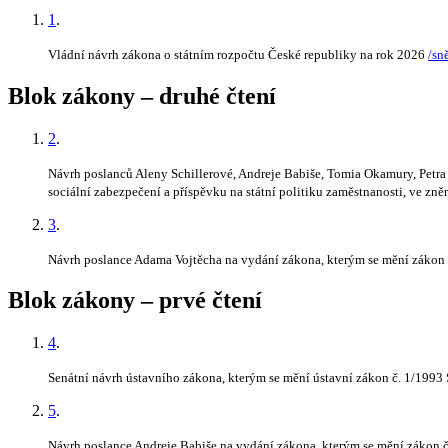
1
.
Vládní návrh zákona o státním rozpočtu České republiky na rok 2026
/sn
Blok zákony – druhé čtení
2
.
Návrh poslanců Aleny Schillerové, Andreje Babiše, Tomia Okamury, Petra
sociální zabezpečení a příspěvku na státní politiku zaměstnanosti, ve zn
3
.
Návrh poslance Adama Vojtěcha na vydání zákona, kterým se mění zákon č.
Blok zákony – prvé čtení
4
.
Senátní návrh ústavního zákona, kterým se mění ústavní zákon č. 1/1993 
5
.
Návrh poslance Andreje Babiše na vydání zákona, kterým se mění zákon č.