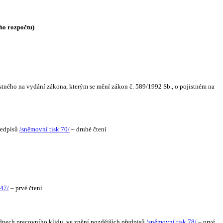
ho rozpočtu)
stného na vydání zákona, kterým se mění zákon č. 589/1992 Sb., o pojistném na
ředpisů
/sněmovní tisk 70/
– druhé čtení
 47/
– prvé čtení
 dnech pracovního klidu, ve znění pozdějších předpisů
/sněmovní tisk 78/
– prvé