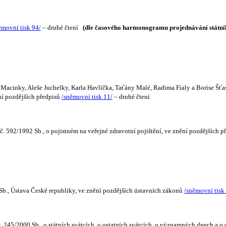
ěmovní tisk 94/
– druhé čtení
(dle časového harmonogramu projednávání státní
 Macinky, Aleše Juchelky, Karla Havlíčka, Taťány Malé, Radima Fialy a Borise Šťa
ění pozdějších předpisů
/sněmovní tisk 11/
– druhé čtení
 592/1992 Sb., o pojistném na veřejné zdravotní pojištění, ve znění pozdějších p
Sb., Ústava České republiky, ve znění pozdějších ústavních zákonů
/sněmovní tisk
 245/2000 Sb., o státních svátcích, o ostatních svátcích, o významných dnech a o