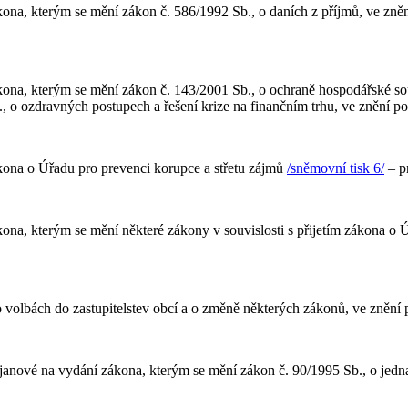
na, kterým se mění zákon č. 586/1992 Sb., o daních z příjmů, ve znění
kona, kterým se mění zákon č. 143/2001 Sb., o ochraně hospodářské s
., o ozdravných postupech a řešení krize na finančním trhu, ve znění p
kona o Úřadu pro prevenci korupce a střetu zájmů
/sněmovní tisk 6/
– pr
na, kterým se mění některé zákony v souvislosti s přijetím zákona o 
 volbách do zastupitelstev obcí a o změně některých zákonů, ve znění
janové na vydání zákona, kterým se mění zákon č. 90/1995 Sb., o jed