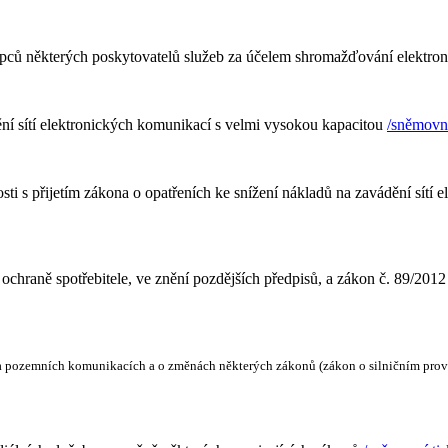
pců některých poskytovatelů služeb za účelem shromažďování elektron
ění sítí elektronických komunikací s velmi vysokou kapacitou
/sněmovní
sti s přijetím zákona o opatřeních ke snížení nákladů na zavádění sítí
ochraně spotřebitele, ve znění pozdějších předpisů, a zákon č. 89/201
a pozemních komunikacích a o změnách některých zákonů (zákon o silničním provoz