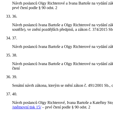
Návrh poslanců Olgy Richterové a Ivana Bartoše na vydání záko
prvé čtení podle § 90 odst. 2
36
.
Návrh poslanců Ivana Bartoše a Olgy Richterové na vydání zá
soutěže), ve znění pozdějších předpisů, a zákon č. 374/2015 Sb
37
.
Návrh poslanců Ivana Bartoše a Olgy Richterové na vydání zá
38
.
Návrh poslanců Ivana Bartoše a Olgy Richterové na vydání záko
čtení
39
.
Senátní návrh zákona, kterým se mění zákon č. 491/2001 Sb., o
40
.
Návrh poslanců Olgy Richterové, Ivana Bartoše a Kateřiny Sto
/sněmovní tisk 15/
– prvé čtení podle § 90 odst. 2