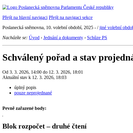
Přejít na hlavní navigaci
Přejít na navigaci sekce
Poslanecká sněmovna, 10. volební období, 2025 -
/
jiné volební obdo
Nacházíte se:
Úvod
›
Jednání a dokumenty
›
Schůze PS
Schválený pořad a stav projedn
Od 3. 3. 2026, 14:00 do 12. 3. 2026, 18:01
Aktuální stav k 12. 3. 2026, 18:03
úplný popis
pouze neprojednané
Pevně zařazené body:
Blok rozpočet – druhé čtení