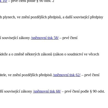
k 10/
– prvé čtení podle § 90 odst. 2
plynech, ve znění pozdějších předpisů, a další související předpisy
í související zákony
/sněmovní tisk 58/
– prvé čtení
ládeže a o změně některých zákonů (zákon o soudnictví ve věcech
tele, ve znění pozdějších předpisů
/sněmovní tisk 62/
– prvé čtení
lší související zákony
/sněmovní tisk 68/
– prvé čtení podle § 90 odst.