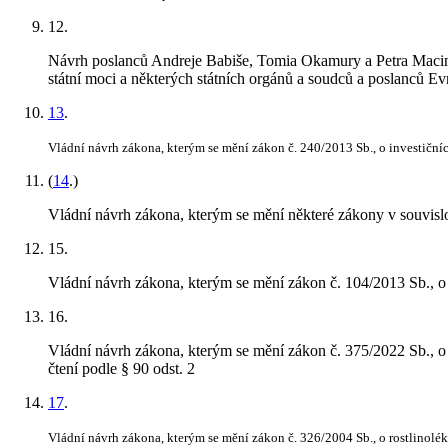
12
.
Návrh poslanců Andreje Babiše, Tomia Okamury a Petra Macinky
státní moci a některých státních orgánů a soudců a poslanců E
13
.
Vládní návrh zákona, kterým se mění zákon č. 240/2013 Sb., o investičníc
(
14
.)
Vládní návrh zákona, kterým se mění některé zákony v souvisl
15
.
Vládní návrh zákona, kterým se mění zákon č. 104/2013 Sb., o m
16
.
Vládní návrh zákona, kterým se mění zákon č. 375/2022 Sb., o 
čtení podle § 90 odst. 2
17
.
Vládní návrh zákona, kterým se mění zákon č. 326/2004 Sb., o rostlinolé