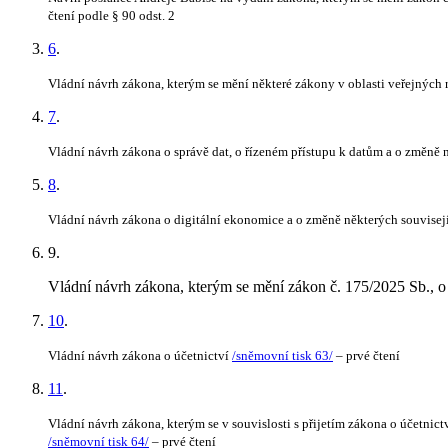
čtení podle § 90 odst. 2
6
.
Vládní návrh zákona, kterým se mění některé zákony v oblasti veřejných
7
.
Vládní návrh zákona o správě dat, o řízeném přístupu k datům a o změně 
8
.
Vládní návrh zákona o digitální ekonomice a o změně některých souvise
9
.
Vládní návrh zákona, kterým se mění zákon č. 175/2025 Sb., o
10
.
Vládní návrh zákona o účetnictví
/sněmovní tisk 63/
– prvé čtení
11
.
Vládní návrh zákona, kterým se v souvislosti s přijetím zákona o účetnic
/sněmovní tisk 64/
– prvé čtení