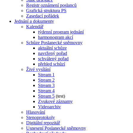
Registr oznámení poslanců
Grafická struktura PS
Zasedací pořádek
Jednání a dokumenty
Kalendář
týdenní program jednání
harmonogram akcí
Schůze Poslanecké sněmovny
aktuální schůze
navržený pořad
schválený pořad
přehled schůzí
Živé vysílání
Stream 1
Stream 2
Stream 3
Stream 4
Stream 5
(test)
Zvukové záznamy
Videoarchiv
Hlasování
Stenoprotokoly
Digitální repozitář
Usnesení Poslanecké sněmovny