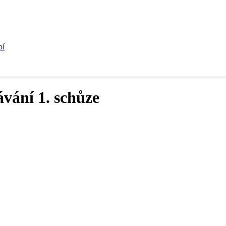
bí
vání 1. schůze