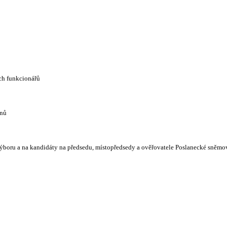
ch funkcionářů
enů
ýboru a na kandidáty na předsedu, místopředsedy a ověřovatele Poslanecké sněm