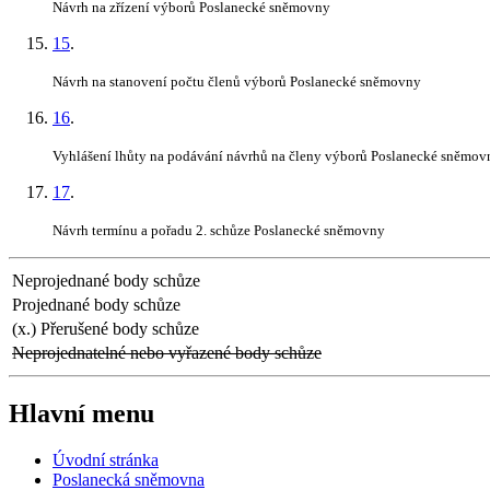
Návrh na zřízení výborů Poslanecké sněmovny
15
.
Návrh na stanovení počtu členů výborů Poslanecké sněmovny
16
.
Vyhlášení lhůty na podávání návrhů na členy výborů Poslanecké sněmov
17
.
Návrh termínu a pořadu 2. schůze Poslanecké sněmovny
Neprojednané body schůze
Projednané body schůze
(x.) Přerušené body schůze
Neprojednatelné nebo vyřazené body schůze
Hlavní menu
Úvodní stránka
Poslanecká sněmovna