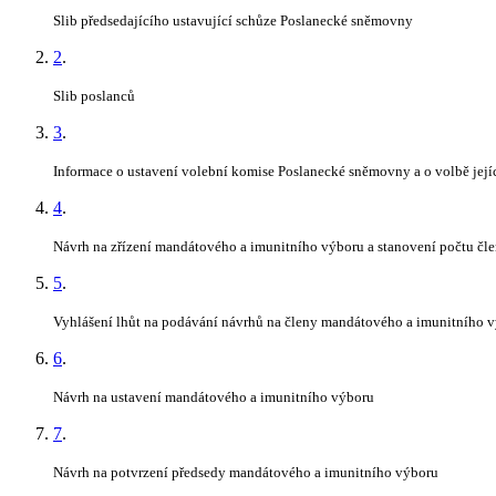
Slib předsedajícího ustavující schůze Poslanecké sněmovny
2
.
Slib poslanců
3
.
Informace o ustavení volební komise Poslanecké sněmovny a o volbě její
4
.
Návrh na zřízení mandátového a imunitního výboru a stanovení počtu čl
5
.
Vyhlášení lhůt na podávání návrhů na členy mandátového a imunitního v
6
.
Návrh na ustavení mandátového a imunitního výboru
7
.
Návrh na potvrzení předsedy mandátového a imunitního výboru