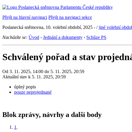
Přejít na hlavní navigaci
Přejít na navigaci sekce
Poslanecká sněmovna, 10. volební období, 2025 -
/
jiné volební obdo
Nacházíte se:
Úvod
›
Jednání a dokumenty
›
Schůze PS
Schválený pořad a stav projedná
Od 3. 11. 2025, 14:00 do 5. 11. 2025, 20:59
Aktuální stav k 5. 11. 2025, 20:59
úplný popis
pouze neprojednané
Blok zprávy, návrhy a další body
1
.