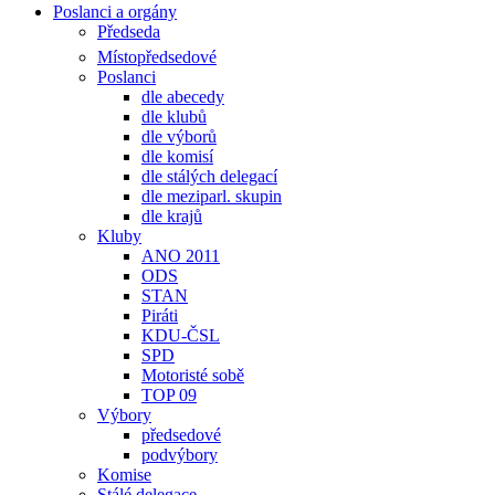
Poslanci a orgány
Předseda
Místopředsedové
Poslanci
dle abecedy
dle klubů
dle výborů
dle komisí
dle stálých delegací
dle meziparl. skupin
dle krajů
Kluby
ANO 2011
ODS
STAN
Piráti
KDU-ČSL
SPD
Motoristé sobě
TOP 09
Výbory
předsedové
podvýbory
Komise
Stálé delegace