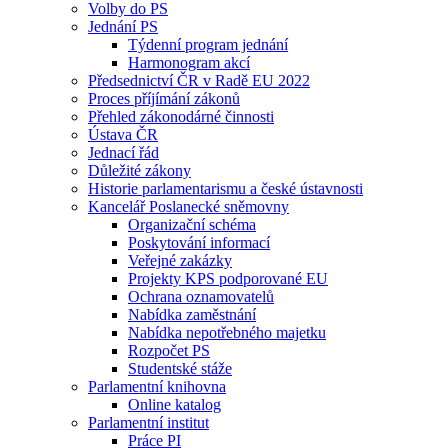
Volby do PS
Jednání PS
Týdenní program jednání
Harmonogram akcí
Předsednictví ČR v Radě EU 2022
Proces příjímání zákonů
Přehled zákonodárné činnosti
Ústava ČR
Jednací řád
Důležité zákony
Historie parlamentarismu a české ústavnosti
Kancelář Poslanecké sněmovny
Organizační schéma
Poskytování informací
Veřejné zakázky
Projekty KPS podporované EU
Ochrana oznamovatelů
Nabídka zaměstnání
Nabídka nepotřebného majetku
Rozpočet PS
Studentské stáže
Parlamentní knihovna
Online katalog
Parlamentní institut
Práce PI