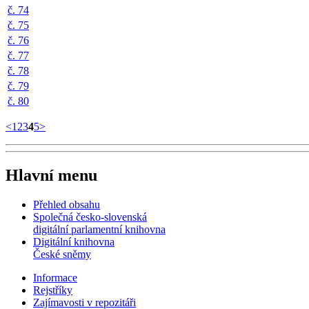
č. 74
č. 75
č. 76
č. 77
č. 78
č. 79
č. 80
<
1
2
3
4
5
>
Hlavní menu
Přehled obsahu
Společná česko-slovenská
digitální parlamentní knihovna
Digitální knihovna
České sněmy
Informace
Rejstříky
Zajímavosti v repozitáři