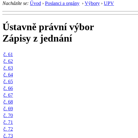
Nacházíte se:
Úvod
›
Poslanci a orgány
›
Výbory
›
UPV
Ústavně právní výbor
Zápisy z jednání
č. 61
č. 62
č. 63
č. 64
č. 65
č. 66
č. 67
č. 68
č. 69
č. 70
č. 71
č. 72
č. 73