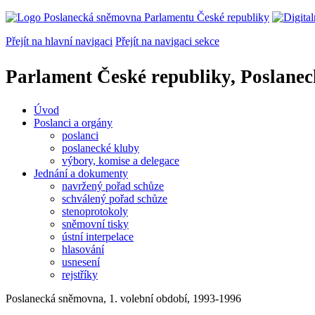
Přejít na hlavní navigaci
Přejít na navigaci sekce
Parlament České republiky, Poslane
Úvod
Poslanci a orgány
poslanci
poslanecké kluby
výbory, komise a delegace
Jednání a dokumenty
navržený pořad schůze
schválený pořad schůze
stenoprotokoly
sněmovní tisky
ústní interpelace
hlasování
usnesení
rejstříky
Poslanecká sněmovna, 1. volební období, 1993-1996