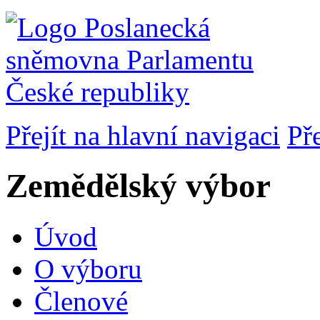
Přejít na hlavní navigaci
Př
Zemědělský výbor
Úvod
O výboru
Členové