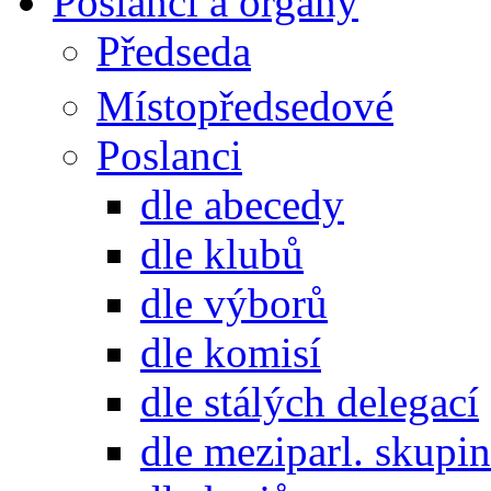
Poslanci a orgány
Předseda
Místopředsedové
Poslanci
dle abecedy
dle klubů
dle výborů
dle komisí
dle stálých delegací
dle meziparl. skupin