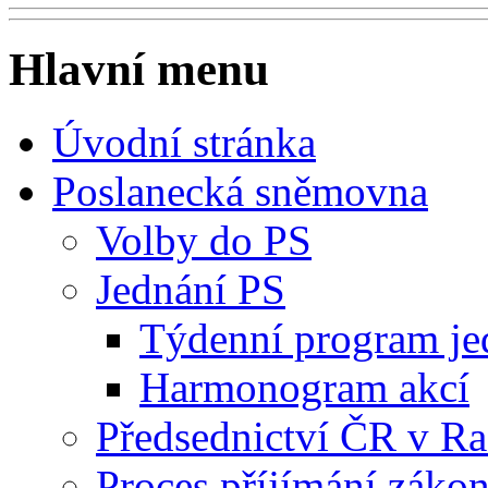
Hlavní menu
Úvodní stránka
Poslanecká sněmovna
Volby do PS
Jednání PS
Týdenní program je
Harmonogram akcí
Předsednictví ČR v R
Proces příjímání záko