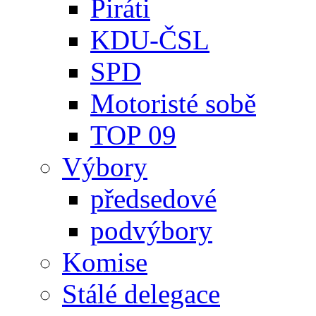
Piráti
KDU-ČSL
SPD
Motoristé sobě
TOP 09
Výbory
předsedové
podvýbory
Komise
Stálé delegace