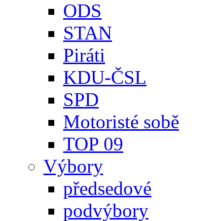
ODS
STAN
Piráti
KDU-ČSL
SPD
Motoristé sobě
TOP 09
Výbory
předsedové
podvýbory