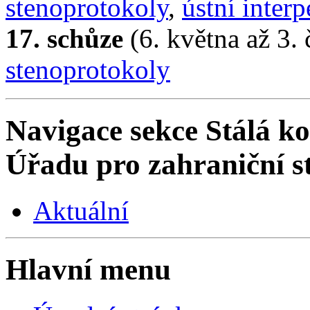
stenoprotokoly
,
ústní interp
17. schůze
(6. května až 3.
stenoprotokoly
Navigace sekce
Stálá ko
Úřadu pro zahraniční s
Aktuální
Hlavní menu