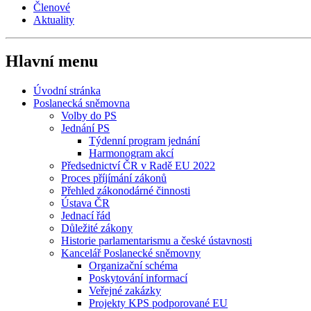
Členové
Aktuality
Hlavní menu
Úvodní stránka
Poslanecká sněmovna
Volby do PS
Jednání PS
Týdenní program jednání
Harmonogram akcí
Předsednictví ČR v Radě EU 2022
Proces příjímání zákonů
Přehled zákonodárné činnosti
Ústava ČR
Jednací řád
Důležité zákony
Historie parlamentarismu a české ústavnosti
Kancelář Poslanecké sněmovny
Organizační schéma
Poskytování informací
Veřejné zakázky
Projekty KPS podporované EU