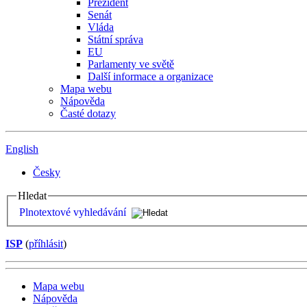
Prezident
Senát
Vláda
Státní správa
EU
Parlamenty ve světě
Další informace a organizace
Mapa webu
Nápověda
Časté dotazy
English
Česky
Hledat
Plnotextové vyhledávání
ISP
(
příhlásit
)
Mapa webu
Nápověda