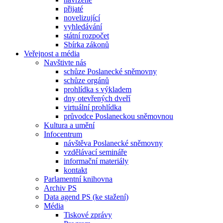
přijaté
novelizující
vyhledávání
státní rozpočet
Sbírka zákonů
Veřejnost a média
Navštivte nás
schůze Poslanecké sněmovny
schůze orgánů
prohlídka s výkladem
dny otevřených dveří
virtuální prohlídka
průvodce Poslaneckou sněmovnou
Kultura a umění
Infocentrum
návštěva Poslanecké sněmovny
vzdělávací semináře
informační materiály
kontakt
Parlamentní knihovna
Archiv PS
Data agend PS (ke stažení)
Média
Tiskové zprávy