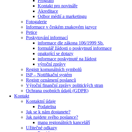
Program
Kontakt pro novináře
Akreditace
Odbor médií a marketingu
Fotogalerie
Informace v českém znakovém jazyce
Petice
Poskytování informací
informace dle zákona 106/1999 Sb.
formulář žádosti o poskytnutí informace
opakující se dotazy
informace poskytnuté na žádost
výroční zprávy
Registr komunálních symbolů
ISP – Notifikační systém
Registr oznámení poslanců
Výroční finanční zprávy politických stran
Ochrana osobních údajů (GDPR)
Kontakt
Kontaktní údaje
Podatelna
Jak se k nám dostanete?
Jak najdete svého poslance?
mapa regionálních kanceláří
Užitečné odkazy