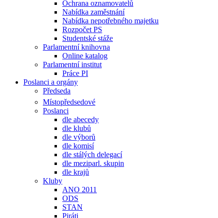
Ochrana oznamovatelů
Nabídka zaměstnání
Nabídka nepotřebného majetku
Rozpočet PS
Studentské stáže
Parlamentní knihovna
Online katalog
Parlamentní institut
Práce PI
Poslanci a orgány
Předseda
Místopředsedové
Poslanci
dle abecedy
dle klubů
dle výborů
dle komisí
dle stálých delegací
dle meziparl. skupin
dle krajů
Kluby
ANO 2011
ODS
STAN
Piráti