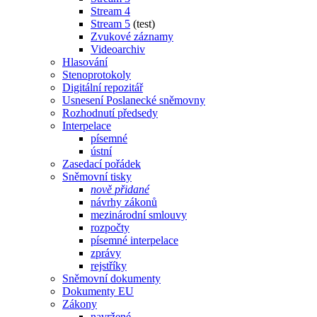
Stream 4
Stream 5
(test)
Zvukové záznamy
Videoarchiv
Hlasování
Stenoprotokoly
Digitální repozitář
Usnesení Poslanecké sněmovny
Rozhodnutí předsedy
Interpelace
písemné
ústní
Zasedací pořádek
Sněmovní tisky
nově přidané
návrhy zákonů
mezinárodní smlouvy
rozpočty
písemné interpelace
zprávy
rejstříky
Sněmovní dokumenty
Dokumenty EU
Zákony
navržené