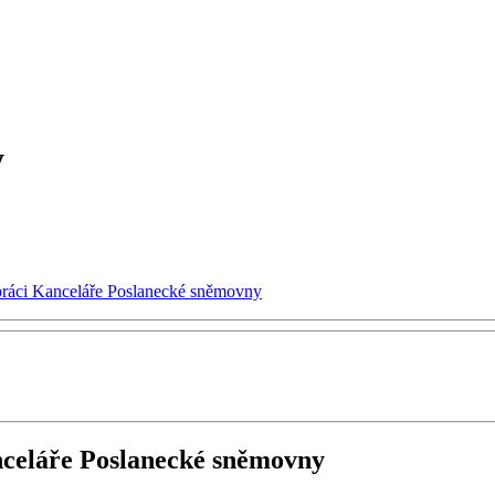
y
 práci Kanceláře Poslanecké sněmovny
nceláře Poslanecké sněmovny