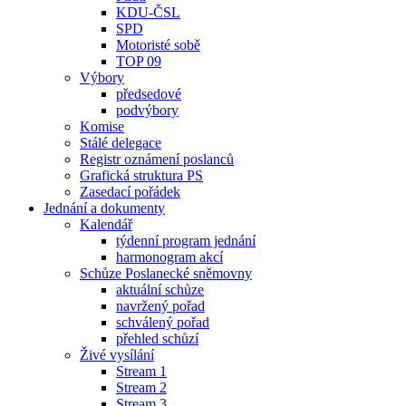
KDU-ČSL
SPD
Motoristé sobě
TOP 09
Výbory
předsedové
podvýbory
Komise
Stálé delegace
Registr oznámení poslanců
Grafická struktura PS
Zasedací pořádek
Jednání a dokumenty
Kalendář
týdenní program jednání
harmonogram akcí
Schůze Poslanecké sněmovny
aktuální schůze
navržený pořad
schválený pořad
přehled schůzí
Živé vysílání
Stream 1
Stream 2
Stream 3