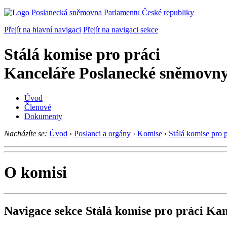
Přejít na hlavní navigaci
Přejít na navigaci sekce
Stálá komise pro práci
Kanceláře Poslanecké sněmovn
Úvod
Členové
Dokumenty
Nacházíte se:
Úvod
›
Poslanci a orgány
›
Komise
›
Stálá komise pro
O komisi
Navigace sekce
Stálá komise pro práci Ka