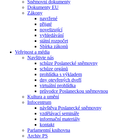
Sněmovní dokumenty
Dokumenty EU
Zákony
navržené
přijaté
novelizující
vyhledávání
státní rozpočet
Sbírka zákonů
Veřejnost a média
Navštivte nás
schůze Poslanecké sněmovny
schůze orgánů
prohlídka s výkladem
dny otevřených dveří
virtuální prohlídka
průvodce Poslaneckou sněmovnou
Kultura a umění
Infocentrum
návštěva Poslanecké sněmovny
vzdělávací semináře
informační materiály
kontakt
Parlamentní knihovna
Archiv PS