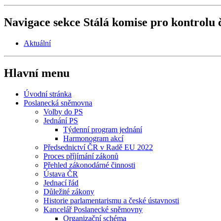
Navigace sekce
Stálá komise pro kontrolu 
Aktuální
Hlavní menu
Úvodní stránka
Poslanecká sněmovna
Volby do PS
Jednání PS
Týdenní program jednání
Harmonogram akcí
Předsednictví ČR v Radě EU 2022
Proces příjímání zákonů
Přehled zákonodárné činnosti
Ústava ČR
Jednací řád
Důležité zákony
Historie parlamentarismu a české ústavnosti
Kancelář Poslanecké sněmovny
Organizační schéma