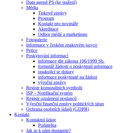
Data agend PS (ke stažení)
Média
Tiskové zprávy
Program
Kontakt pro novináře
Akreditace
Odbor médií a marketingu
Fotogalerie
Informace v českém znakovém jazyce
Petice
Poskytování informací
informace dle zákona 106/1999 Sb.
formulář žádosti o poskytnutí informace
opakující se dotazy
informace poskytnuté na žádost
výroční zprávy
Registr komunálních symbolů
ISP – Notifikační systém
Registr oznámení poslanců
Výroční finanční zprávy politických stran
Ochrana osobních údajů (GDPR)
Kontakt
Kontaktní údaje
Podatelna
Jak se k nám dostanete?