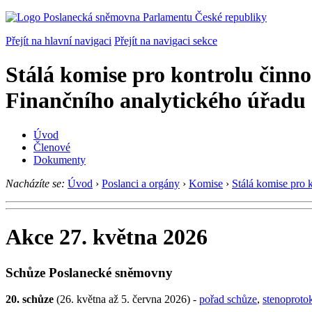
Přejít na hlavní navigaci
Přejít na navigaci sekce
Stálá komise pro kontrolu činno
Finančního analytického úřadu
Úvod
Členové
Dokumenty
Nacházíte se:
Úvod
›
Poslanci a orgány
›
Komise
›
Stálá komise pro 
Akce 27. května 2026
Schůze Poslanecké sněmovny
20. schůze
(26. května až 5. června 2026) -
pořad schůze
,
stenoproto