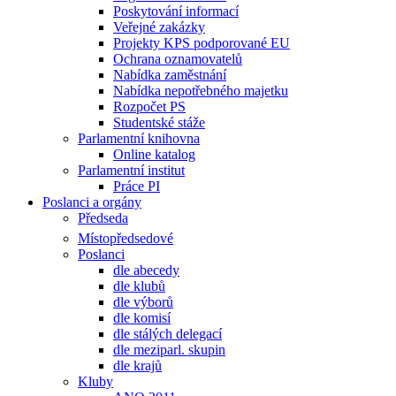
Poskytování informací
Veřejné zakázky
Projekty KPS podporované EU
Ochrana oznamovatelů
Nabídka zaměstnání
Nabídka nepotřebného majetku
Rozpočet PS
Studentské stáže
Parlamentní knihovna
Online katalog
Parlamentní institut
Práce PI
Poslanci a orgány
Předseda
Místopředsedové
Poslanci
dle abecedy
dle klubů
dle výborů
dle komisí
dle stálých delegací
dle meziparl. skupin
dle krajů
Kluby