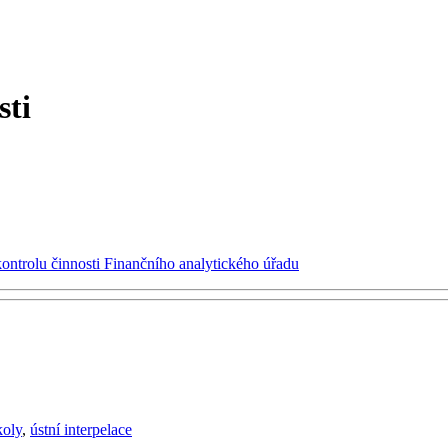
sti
kontrolu činnosti Finančního analytického úřadu
koly
,
ústní interpelace