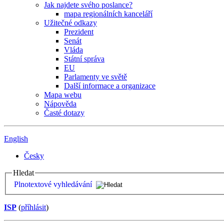
Jak najdete svého poslance?
mapa regionálních kanceláří
Užitečné odkazy
Prezident
Senát
Vláda
Státní správa
EU
Parlamenty ve světě
Další informace a organizace
Mapa webu
Nápověda
Časté dotazy
English
Česky
Hledat
Plnotextové vyhledávání
ISP
(
příhlásit
)