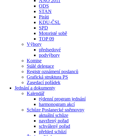
ANO 2011
ODS
STAN
Piráti
KDU-ČSL
SPD
Motoristé sobě
TOP 09
Výbory
předsedové
podvýbory
Komise
Stálé delegace
Registr oznámení poslanců
Grafická struktura PS
Zasedací pořádek
Jednání a dokumenty
Kalendář
týdenní program jednání
harmonogram akcí
Schůze Poslanecké sněmovny
aktuální schůze
navržený pořad
schválený pořad
přehled schůzí