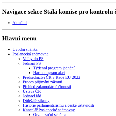
Navigace sekce
Stálá komise pro kontrolu 
Aktuální
Hlavní menu
Úvodní stránka
Poslanecká sněmovna
Volby do PS
Jednání PS
Týdenní program jednání
Harmonogram akcí
Předsednictví ČR v Radě EU 2022
Proces příjímání zákonů
Přehled zákonodárné činnosti
Ústava ČR
Jednací řád
Důležité zákony
Historie parlamentarismu a české ústavnosti
Kancelář Poslanecké sněmovny
Organizační schéma