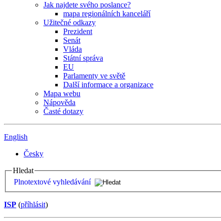
Jak najdete svého poslance?
mapa regionálních kanceláří
Užitečné odkazy
Prezident
Senát
Vláda
Státní správa
EU
Parlamenty ve světě
Další informace a organizace
Mapa webu
Nápověda
Časté dotazy
English
Česky
Hledat
Plnotextové vyhledávání
ISP
(
příhlásit
)