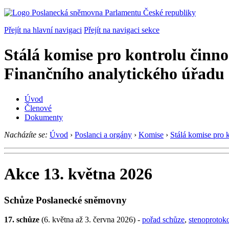
Přejít na hlavní navigaci
Přejít na navigaci sekce
Stálá komise pro kontrolu činno
Finančního analytického úřadu
Úvod
Členové
Dokumenty
Nacházíte se:
Úvod
›
Poslanci a orgány
›
Komise
›
Stálá komise pro 
Akce 13. května 2026
Schůze Poslanecké sněmovny
17. schůze
(6. května až 3. června 2026) -
pořad schůze
,
stenoprotok