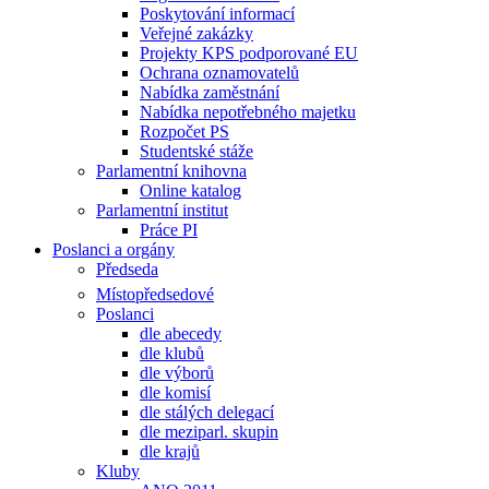
Poskytování informací
Veřejné zakázky
Projekty KPS podporované EU
Ochrana oznamovatelů
Nabídka zaměstnání
Nabídka nepotřebného majetku
Rozpočet PS
Studentské stáže
Parlamentní knihovna
Online katalog
Parlamentní institut
Práce PI
Poslanci a orgány
Předseda
Místopředsedové
Poslanci
dle abecedy
dle klubů
dle výborů
dle komisí
dle stálých delegací
dle meziparl. skupin
dle krajů
Kluby