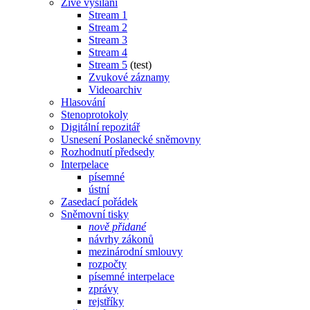
Živé vysílání
Stream 1
Stream 2
Stream 3
Stream 4
Stream 5
(test)
Zvukové záznamy
Videoarchiv
Hlasování
Stenoprotokoly
Digitální repozitář
Usnesení Poslanecké sněmovny
Rozhodnutí předsedy
Interpelace
písemné
ústní
Zasedací pořádek
Sněmovní tisky
nově přidané
návrhy zákonů
mezinárodní smlouvy
rozpočty
písemné interpelace
zprávy
rejstříky