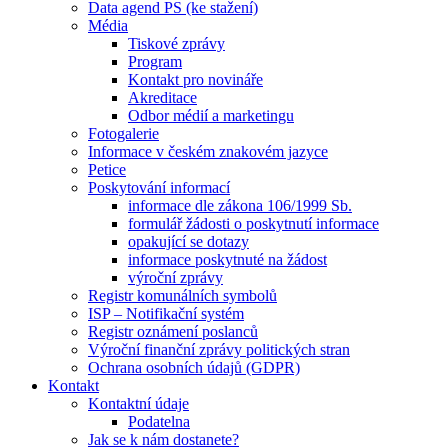
Data agend PS (ke stažení)
Média
Tiskové zprávy
Program
Kontakt pro novináře
Akreditace
Odbor médií a marketingu
Fotogalerie
Informace v českém znakovém jazyce
Petice
Poskytování informací
informace dle zákona 106/1999 Sb.
formulář žádosti o poskytnutí informace
opakující se dotazy
informace poskytnuté na žádost
výroční zprávy
Registr komunálních symbolů
ISP – Notifikační systém
Registr oznámení poslanců
Výroční finanční zprávy politických stran
Ochrana osobních údajů (GDPR)
Kontakt
Kontaktní údaje
Podatelna
Jak se k nám dostanete?