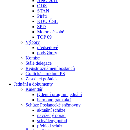
ANO 2011
ODS
STAN
Piráti
KDU-ČSL
SPD
Motoristé sobě
TOP 09
Výbory
předsedové
podvýbory
Komise
Stálé delegace
Registr oznámení poslanců
Grafická struktura PS
Zasedací pořádek
Jednání a dokumenty
Kalendář
týdenní program jednání
harmonogram akcí
Schůze Poslanecké sněmovny
aktuální schůze
navržený pořad
schválený pořad
přehled schůzí