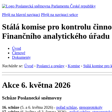
Přejít na hlavní navigaci
Přejít na navigaci sekce
Stálá komise pro kontrolu činno
Finančního analytického úřadu
Úvod
Členové
Dokumenty
Nacházíte se:
Úvod
›
Poslanci a orgány
›
Komise
›
Stálá komise pro 
Akce 6. května 2026
Schůze Poslanecké sněmovny
16. schůze
(5. a 6. května 2026) -
pořad schůze
,
stenoprotokoly
17. schůze
(6. května až 3. června 2026) -
pořad schůze
,
stenoprotok