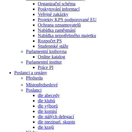
Organizační schéma
Poskytování informací
Veřejné zakázky
Projekty KPS podporované EU
Ochrana oznamovatelů
Nabídka zaměstnání
Nabídka nepotřebného majetku
Rozpočet PS
Studentské stáže
Parlamentní knihovna
Online katalog
Parlamentní institut
Práce PI
Poslanci a orgány
Předseda
Místopředsedové
Poslanci
dle abecedy
dle klubů
dle výborů
dle komisí
dle stálých delegací
dle meziparl. skupin
dle krajů