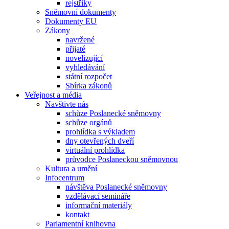
rejstříky
Sněmovní dokumenty
Dokumenty EU
Zákony
navržené
přijaté
novelizující
vyhledávání
státní rozpočet
Sbírka zákonů
Veřejnost a média
Navštivte nás
schůze Poslanecké sněmovny
schůze orgánů
prohlídka s výkladem
dny otevřených dveří
virtuální prohlídka
průvodce Poslaneckou sněmovnou
Kultura a umění
Infocentrum
návštěva Poslanecké sněmovny
vzdělávací semináře
informační materiály
kontakt
Parlamentní knihovna