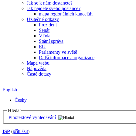
Jak se k nám dostanete?
Jak najdete svého poslance?
mapa regionálních kanceláří
Užitečné odkazy
Prezident
Senát
Vláda
Státní správa
EU
Parlamenty ve světě
Další informace a organizace
Mapa webu
Nápověda
Časté dotazy
English
Česky
Hledat
Plnotextové vyhledávání
ISP
(
příhlásit
)