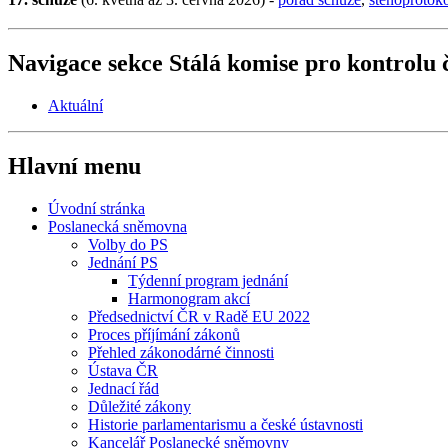
Navigace sekce
Stálá komise pro kontrolu 
Aktuální
Hlavní menu
Úvodní stránka
Poslanecká sněmovna
Volby do PS
Jednání PS
Týdenní program jednání
Harmonogram akcí
Předsednictví ČR v Radě EU 2022
Proces příjímání zákonů
Přehled zákonodárné činnosti
Ústava ČR
Jednací řád
Důležité zákony
Historie parlamentarismu a české ústavnosti
Kancelář Poslanecké sněmovny