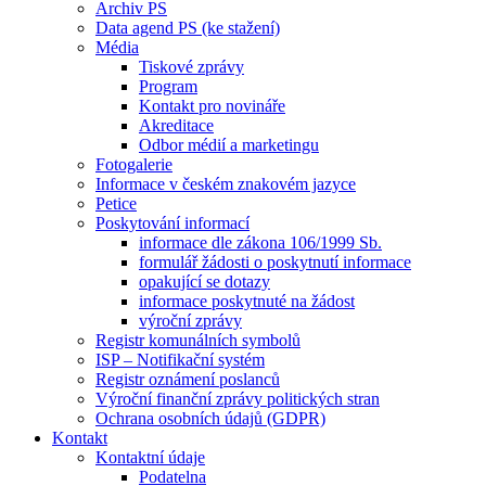
Archiv PS
Data agend PS (ke stažení)
Média
Tiskové zprávy
Program
Kontakt pro novináře
Akreditace
Odbor médií a marketingu
Fotogalerie
Informace v českém znakovém jazyce
Petice
Poskytování informací
informace dle zákona 106/1999 Sb.
formulář žádosti o poskytnutí informace
opakující se dotazy
informace poskytnuté na žádost
výroční zprávy
Registr komunálních symbolů
ISP – Notifikační systém
Registr oznámení poslanců
Výroční finanční zprávy politických stran
Ochrana osobních údajů (GDPR)
Kontakt
Kontaktní údaje
Podatelna