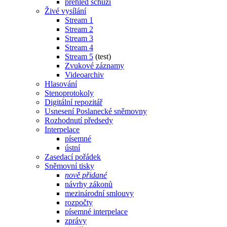
přehled schůzí
Živé vysílání
Stream 1
Stream 2
Stream 3
Stream 4
Stream 5
(test)
Zvukové záznamy
Videoarchiv
Hlasování
Stenoprotokoly
Digitální repozitář
Usnesení Poslanecké sněmovny
Rozhodnutí předsedy
Interpelace
písemné
ústní
Zasedací pořádek
Sněmovní tisky
nově přidané
návrhy zákonů
mezinárodní smlouvy
rozpočty
písemné interpelace
zprávy