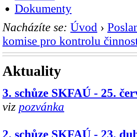
Dokumenty
Nacházíte se:
Úvod
›
Posla
komise pro kontrolu činnos
Aktuality
3. schůze SKFAÚ - 25. če
viz
pozvánka
2. schůze SKFAÚ - 23. du