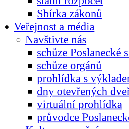
státní rozpočet
Sbírka zákonů
Veřejnost a média
Navštivte nás
schůze Poslanecké
schůze orgánů
prohlídka s výklad
dny otevřených dveř
virtuální prohlídka
průvodce Poslanec