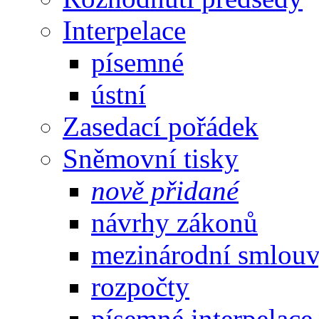
Interpelace
písemné
ústní
Zasedací pořádek
Sněmovní tisky
nově přidané
návrhy zákonů
mezinárodní smlou
rozpočty
písemné interpelace