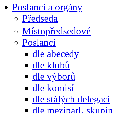
Poslanci a orgány
Předseda
Místopředsedové
Poslanci
dle abecedy
dle klubů
dle výborů
dle komisí
dle stálých delegací
dle meziparl. skupin