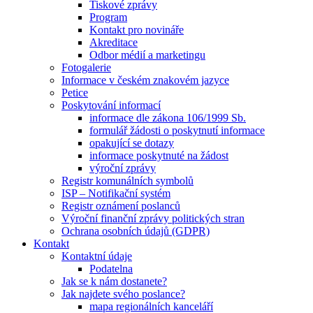
Tiskové zprávy
Program
Kontakt pro novináře
Akreditace
Odbor médií a marketingu
Fotogalerie
Informace v českém znakovém jazyce
Petice
Poskytování informací
informace dle zákona 106/1999 Sb.
formulář žádosti o poskytnutí informace
opakující se dotazy
informace poskytnuté na žádost
výroční zprávy
Registr komunálních symbolů
ISP – Notifikační systém
Registr oznámení poslanců
Výroční finanční zprávy politických stran
Ochrana osobních údajů (GDPR)
Kontakt
Kontaktní údaje
Podatelna
Jak se k nám dostanete?
Jak najdete svého poslance?
mapa regionálních kanceláří