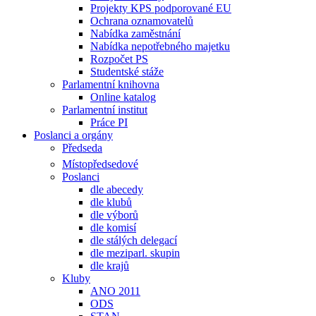
Projekty KPS podporované EU
Ochrana oznamovatelů
Nabídka zaměstnání
Nabídka nepotřebného majetku
Rozpočet PS
Studentské stáže
Parlamentní knihovna
Online katalog
Parlamentní institut
Práce PI
Poslanci a orgány
Předseda
Místopředsedové
Poslanci
dle abecedy
dle klubů
dle výborů
dle komisí
dle stálých delegací
dle meziparl. skupin
dle krajů
Kluby
ANO 2011
ODS