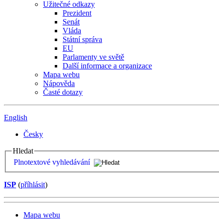
Užitečné odkazy
Prezident
Senát
Vláda
Státní správa
EU
Parlamenty ve světě
Další informace a organizace
Mapa webu
Nápověda
Časté dotazy
English
Česky
Hledat
Plnotextové vyhledávání
ISP
(
příhlásit
)
Mapa webu