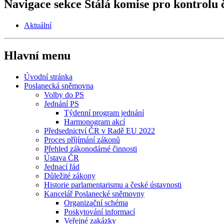
Navigace sekce
Stálá komise pro kontrolu 
Aktuální
Hlavní menu
Úvodní stránka
Poslanecká sněmovna
Volby do PS
Jednání PS
Týdenní program jednání
Harmonogram akcí
Předsednictví ČR v Radě EU 2022
Proces příjímání zákonů
Přehled zákonodárné činnosti
Ústava ČR
Jednací řád
Důležité zákony
Historie parlamentarismu a české ústavnosti
Kancelář Poslanecké sněmovny
Organizační schéma
Poskytování informací
Veřejné zakázky