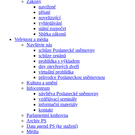
Zákony
navržené
přijaté
novelizující
vyhledávání
státní rozpočet
Sbírka zákonů
Veřejnost a média
Navštivte nás
schůze Poslanecké sněmovny
schůze orgánů
prohlídka s výkladem
dny otevřených dveří
virtuální prohlídka
průvodce Poslaneckou sněmovnou
Kultura a umění
Infocentrum
návštěva Poslanecké sněmovny
vzdělávací semináře
informační materiály
kontakt
Parlamentní knihovna
Archiv PS
Data agend PS (ke stažení)
Média