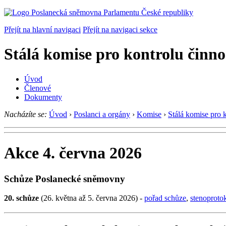
Přejít na hlavní navigaci
Přejít na navigaci sekce
Stálá komise pro kontrolu činno
Úvod
Členové
Dokumenty
Nacházíte se:
Úvod
›
Poslanci a orgány
›
Komise
›
Stálá komise pro 
Akce 4. června 2026
Schůze Poslanecké sněmovny
20. schůze
(26. května až 5. června 2026) -
pořad schůze
,
stenoproto