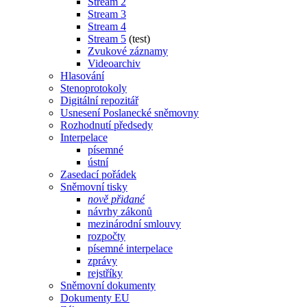
Stream 2
Stream 3
Stream 4
Stream 5
(test)
Zvukové záznamy
Videoarchiv
Hlasování
Stenoprotokoly
Digitální repozitář
Usnesení Poslanecké sněmovny
Rozhodnutí předsedy
Interpelace
písemné
ústní
Zasedací pořádek
Sněmovní tisky
nově přidané
návrhy zákonů
mezinárodní smlouvy
rozpočty
písemné interpelace
zprávy
rejstříky
Sněmovní dokumenty
Dokumenty EU