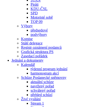
STAN
Piráti
KDU-ČSL
SPD
Motoristé sobě
TOP 09
Výbory
předsedové
podvýbory
Komise
Stálé delegace
Registr oznámení poslanců
Grafická struktura PS
Zasedací pořádek
Jednání a dokumenty
Kalendář
týdenní program jednání
harmonogram akcí
Schůze Poslanecké sněmovny
aktuální schůze
navržený pořad
schválený pořad
přehled schůzí
Živé vysílání
Stream 1