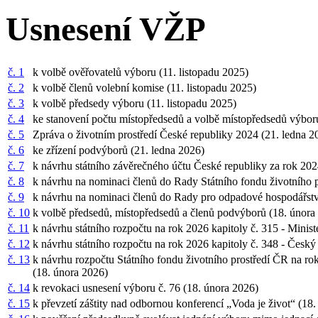
Usnesení VŽP
č. 1
k volbě ověřovatelů výboru (11. listopadu 2025)
č. 2
k volbě členů volební komise (11. listopadu 2025)
č. 3
k volbě předsedy výboru (11. listopadu 2025)
č. 4
ke stanovení počtu místopředsedů a volbě místopředsedů výbor
č. 5
Zpráva o životním prostředí České republiky 2024 (21. ledna 
č. 6
ke zřízení podvýborů (21. ledna 2026)
č. 7
k návrhu státního závěrečného účtu České republiky za rok 20
č. 8
k návrhu na nominaci členů do Rady Státního fondu životního p
č. 9
k návrhu na nominaci členů do Rady pro odpadové hospodářstv
č. 10
k volbě předsedů, místopředsedů a členů podvýborů (18. únor
č. 11
k návrhu státního rozpočtu na rok 2026 kapitoly č. 315 - Minist
č. 12
k návrhu státního rozpočtu na rok 2026 kapitoly č. 348 - Česk
č. 13
k návrhu rozpočtu Státního fondu životního prostředí ČR na 
(18. února 2026)
č. 14
k revokaci usnesení výboru č. 76 (18. února 2026)
č. 15
k převzetí záštity nad odbornou konferencí „Voda je život“ (18