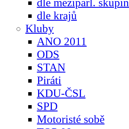
dle meziparl. skupin
dle krajů
Kluby
ANO 2011
ODS
STAN
Piráti
KDU-ČSL
SPD
Motoristé sobě