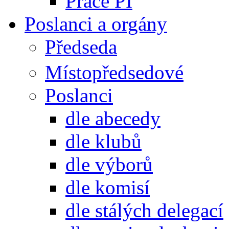
Práce PI
Poslanci a orgány
Předseda
Místopředsedové
Poslanci
dle abecedy
dle klubů
dle výborů
dle komisí
dle stálých delegací