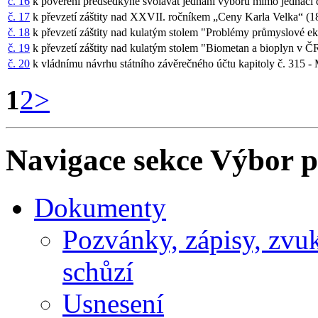
č. 16
k pověření předsedkyně svolávat jednání výboru mimo jednací
č. 17
k převzetí záštity nad XXVII. ročníkem „Ceny Karla Velka“ (1
č. 18
k převzetí záštity nad kulatým stolem "Problémy průmyslové e
č. 19
k převzetí záštity nad kulatým stolem "Biometan a bioplyn v ČR
č. 20
k vládnímu návrhu státního závěrečného účtu kapitoly č. 315 - 
1
2
>
Navigace sekce
Výbor pr
Dokumenty
Pozvánky, zápisy, zvu
schůzí
Usnesení