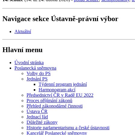
Navigace sekce
Ústavně-právní výbor
Aktuální
Hlavní menu
Úvodní stránka
Poslanecká sněmovna
Volby do PS
Jednání PS
Týdenní program jednání
Harmonogram akcí
Předsednictví ČR v Radě EU 2022
Proces příjímání zákonů
Přehled zákonodárné činnosti
Ústava ČR
Jednací řád
Důležité zákony
Historie parlamentarismu a české ústavnosti
Kancelář Poslanecké sněmovny