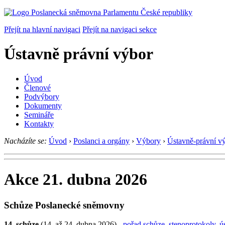
Přejít na hlavní navigaci
Přejít na navigaci sekce
Ústavně právní výbor
Úvod
Členové
Podvýbory
Dokumenty
Semináře
Kontakty
Nacházíte se:
Úvod
›
Poslanci a orgány
›
Výbory
›
Ústavně-právní v
Akce 21. dubna 2026
Schůze Poslanecké sněmovny
14. schůze
(14. až 24. dubna 2026) -
pořad schůze
,
stenoprotokoly
,
ú