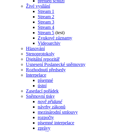
přehled schůzí
Živé vysílání
Stream 1
Stream 2
Stream 3
Stream 4
Stream 5
(test)
Zvukové záznamy
Videoarchiv
Hlasování
Stenoprotokoly
Digitální repozitář
Usnesení Poslanecké sněmovny
Rozhodnutí předsedy
Interpelace
písemné
ústní
Zasedací pořádek
Sněmovní tisky
nově přidané
návrhy zákonů
mezinárodní smlouvy
rozpočty
písemné interpelace
zprávy