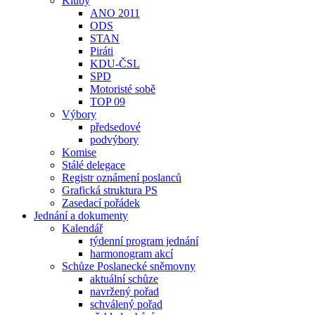
Kluby
ANO 2011
ODS
STAN
Piráti
KDU-ČSL
SPD
Motoristé sobě
TOP 09
Výbory
předsedové
podvýbory
Komise
Stálé delegace
Registr oznámení poslanců
Grafická struktura PS
Zasedací pořádek
Jednání a dokumenty
Kalendář
týdenní program jednání
harmonogram akcí
Schůze Poslanecké sněmovny
aktuální schůze
navržený pořad
schválený pořad