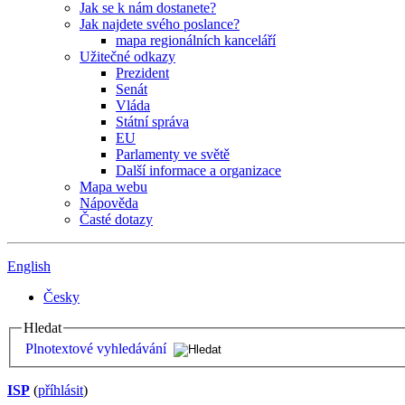
Jak se k nám dostanete?
Jak najdete svého poslance?
mapa regionálních kanceláří
Užitečné odkazy
Prezident
Senát
Vláda
Státní správa
EU
Parlamenty ve světě
Další informace a organizace
Mapa webu
Nápověda
Časté dotazy
English
Česky
Hledat
Plnotextové vyhledávání
ISP
(
příhlásit
)