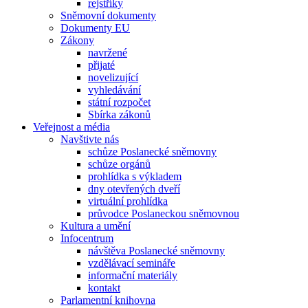
rejstříky
Sněmovní dokumenty
Dokumenty EU
Zákony
navržené
přijaté
novelizující
vyhledávání
státní rozpočet
Sbírka zákonů
Veřejnost a média
Navštivte nás
schůze Poslanecké sněmovny
schůze orgánů
prohlídka s výkladem
dny otevřených dveří
virtuální prohlídka
průvodce Poslaneckou sněmovnou
Kultura a umění
Infocentrum
návštěva Poslanecké sněmovny
vzdělávací semináře
informační materiály
kontakt
Parlamentní knihovna