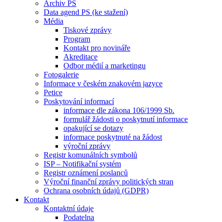
Archiv PS
Data agend PS (ke stažení)
Média
Tiskové zprávy
Program
Kontakt pro novináře
Akreditace
Odbor médií a marketingu
Fotogalerie
Informace v českém znakovém jazyce
Petice
Poskytování informací
informace dle zákona 106/1999 Sb.
formulář žádosti o poskytnutí informace
opakující se dotazy
informace poskytnuté na žádost
výroční zprávy
Registr komunálních symbolů
ISP – Notifikační systém
Registr oznámení poslanců
Výroční finanční zprávy politických stran
Ochrana osobních údajů (GDPR)
Kontakt
Kontaktní údaje
Podatelna