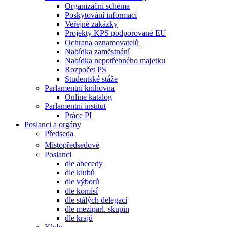
Organizační schéma
Poskytování informací
Veřejné zakázky
Projekty KPS podporované EU
Ochrana oznamovatelů
Nabídka zaměstnání
Nabídka nepotřebného majetku
Rozpočet PS
Studentské stáže
Parlamentní knihovna
Online katalog
Parlamentní institut
Práce PI
Poslanci a orgány
Předseda
Místopředsedové
Poslanci
dle abecedy
dle klubů
dle výborů
dle komisí
dle stálých delegací
dle meziparl. skupin
dle krajů