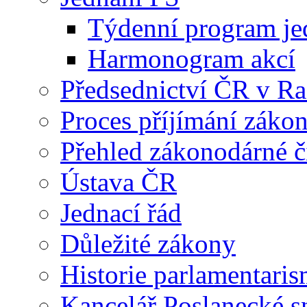
Týdenní program je
Harmonogram akcí
Předsednictví ČR v R
Proces příjímání záko
Přehled zákonodárné č
Ústava ČR
Jednací řád
Důležité zákony
Historie parlamentaris
Kancelář Poslanecké 