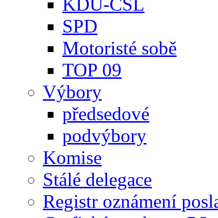
KDU-ČSL
SPD
Motoristé sobě
TOP 09
Výbory
předsedové
podvýbory
Komise
Stálé delegace
Registr oznámení posl