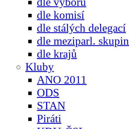
dle výborů
dle komisí
dle stálých delegací
dle meziparl. skupin
dle krajů
Kluby
ANO 2011
ODS
STAN
Piráti