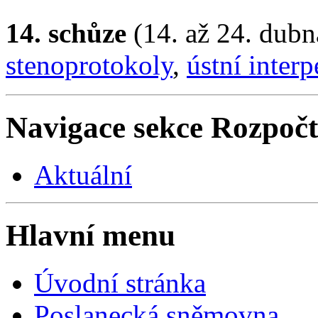
14. schůze
(14. až 24. dubn
stenoprotokoly
,
ústní interp
Navigace sekce
Rozpočt
Aktuální
Hlavní menu
Úvodní stránka
Poslanecká sněmovna