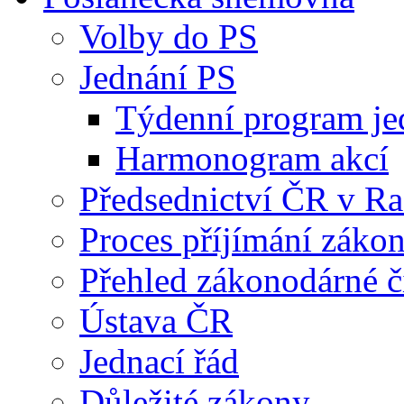
Volby do PS
Jednání PS
Týdenní program je
Harmonogram akcí
Předsednictví ČR v R
Proces příjímání záko
Přehled zákonodárné č
Ústava ČR
Jednací řád
Důležité zákony