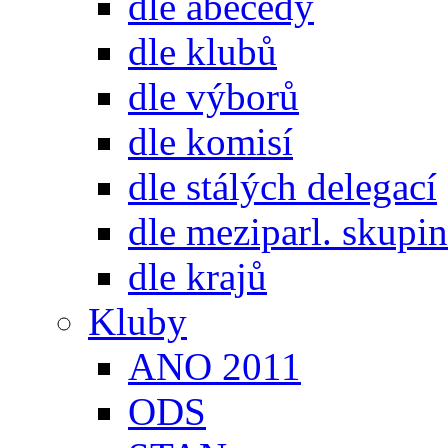
dle abecedy
dle klubů
dle výborů
dle komisí
dle stálých delegací
dle meziparl. skupin
dle krajů
Kluby
ANO 2011
ODS