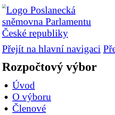
Přejít na hlavní navigaci
Př
Rozpočtový výbor
Úvod
O výboru
Členové