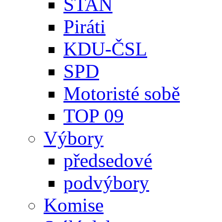
STAN
Piráti
KDU-ČSL
SPD
Motoristé sobě
TOP 09
Výbory
předsedové
podvýbory
Komise