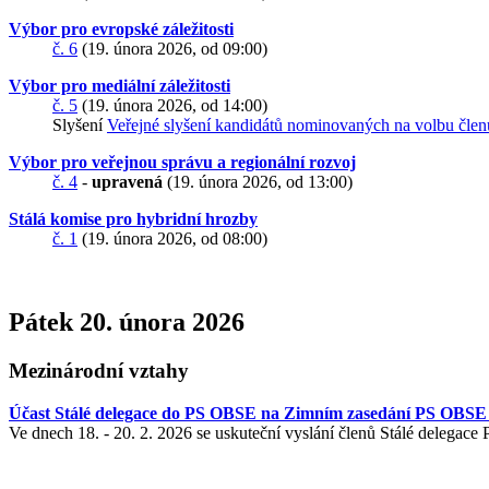
Výbor pro evropské záležitosti
č. 6
(19. února 2026, od 09:00)
Výbor pro mediální záležitosti
č. 5
(19. února 2026, od 14:00)
Slyšení
Veřejné slyšení kandidátů nominovaných na volbu čl
Výbor pro veřejnou správu a regionální rozvoj
č. 4
-
upravená
(19. února 2026, od 13:00)
Stálá komise pro hybridní hrozby
č. 1
(19. února 2026, od 08:00)
Pátek 20. února 2026
Mezinárodní vztahy
Účast Stálé delegace do PS OBSE na Zimním zasedání PS OBSE 
Ve dnech 18. - 20. 2. 2026 se uskuteční vyslání členů Stálé deleg