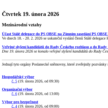
Čtvrtek 19. února 2026
Mezinárodní vztahy
Účast Stálé delegace do PS OBSE na Zimním zasedání PS OBSE 
Ve dnech 18. - 20. 2. 2026 se uskuteční vyslání členů Stálé deleg
Veřejné slyšení kandidátů do Rady Českého rozhlasu a do Rady 
Dne 19. února 2026 se konalo veřejné slyšení kandidátů do Rady Če
Jednají tyto orgány Poslanecké sněmovny, které zveřejnily pozvánky 
Hospodářský výbor
č. 5
(19. února 2026, od 09:30)
Organizační výbor
č. 6
(19. února 2026, od 13:00)
Výbor pro bezpečnost
č. 4
(19. února 2026, od 09:00)