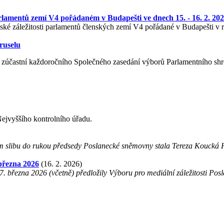
arlamentů zemí V4 pořádaném v Budapešti ve dnech 15. - 16. 2. 20
pské záležitosti parlamentů členských zemí V4 pořádané v Budapešti v
ruselu
ek zúčastní každoročního Společného zasedání výborů Parlamentního 
Nejvyššího kontrolního úřadu.
ím slibu do rukou předsedy Poslanecké sněmovny stala Tereza Koucká 
března 2026
(16. 2. 2026)
. března 2026 (včetně) předložily Výboru pro mediální záležitosti P