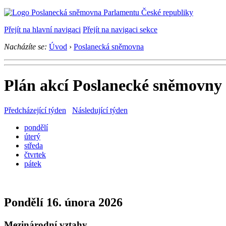
Přejít na hlavní navigaci
Přejít na navigaci sekce
Nacházíte se:
Úvod
›
Poslanecká sněmovna
Plán akcí Poslanecké sněmovny v
Předcházející týden
Následující týden
pondělí
úterý
středa
čtvrtek
pátek
Pondělí 16. února 2026
Mezinárodní vztahy