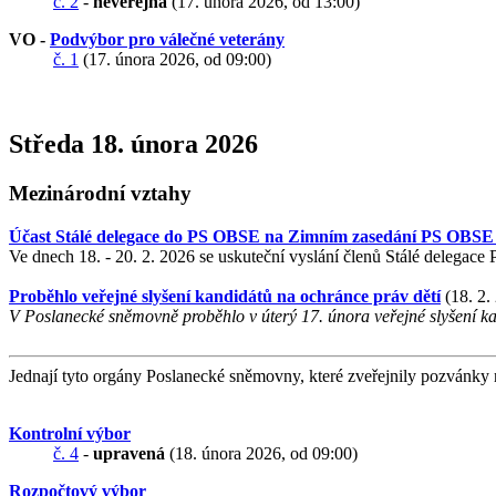
č. 2
-
neveřejná
(17. února 2026, od 13:00)
VO -
Podvýbor pro válečné veterány
č. 1
(17. února 2026, od 09:00)
Středa 18. února 2026
Mezinárodní vztahy
Účast Stálé delegace do PS OBSE na Zimním zasedání PS OBSE 
Ve dnech 18. - 20. 2. 2026 se uskuteční vyslání členů Stálé deleg
Proběhlo veřejné slyšení kandidátů na ochránce práv dětí
(18. 2.
V Poslanecké sněmovně proběhlo v úterý 17. února veřejné slyšení ka
Jednají tyto orgány Poslanecké sněmovny, které zveřejnily pozvánky 
Kontrolní výbor
č. 4
-
upravená
(18. února 2026, od 09:00)
Rozpočtový výbor