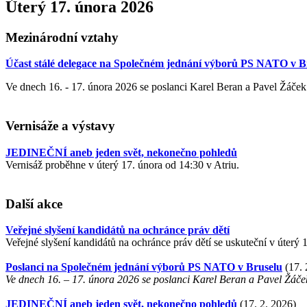
Úterý 17. února 2026
Mezinárodní vztahy
Účast stálé delegace na Společném jednání výborů PS NATO v B
Ve dnech 16. - 17. února 2026 se poslanci Karel Beran a Pavel Žáč
Vernisáže a výstavy
JEDINEČNÍ aneb jeden svět, nekonečno pohledů
Vernisáž proběhne v úterý 17. února od 14:30 v Atriu.
Další akce
Veřejné slyšení kandidátů na ochránce práv dětí
Veřejné slyšení kandidátů na ochránce práv dětí
se uskuteční v úterý
Poslanci na Společném jednání výborů PS NATO v Bruselu
(17. 
Ve dnech 16. – 17. února 2026 se poslanci Karel Beran a Pavel Žáč
JEDINEČNÍ aneb jeden svět, nekonečno pohledů
(17. 2. 2026)