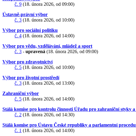
č. 9
(18. února 2026, od 09:00)
Ústavně-právní výbor
č. 3
(18. února 2026, od 10:00)
Výbor pro sociální politiku
č. 4
(18. února 2026, od 14:00)
Výbor pro vědu, vzdělávání, mládež a sport
č. 3
-
upravená
(18. února 2026, od 09:00)
Výbor pro zdravotnictví
č. 5
(18. února 2026, od 10:00)
Výbor pro životní prostředí
č. 3
(18. února 2026, od 13:00)
Zahraniční výbor
č. 5
(18. února 2026, od 14:00)
Stálá komise pro kontrolu činnosti Úřadu pro zahraniční styky a
č. 2
(18. února 2026, od 14:30)
Stálá komise pro Ústavu České republiky a parlamentní procedu
č. 1
(18. února 2026, od 14:00)