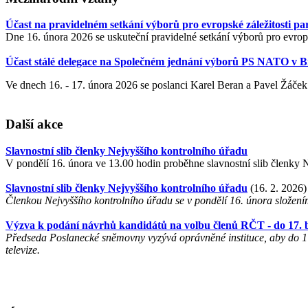
Účast na pravidelném setkání výborů pro evropské záležitosti p
Dne 16. února 2026 se uskuteční pravidelné setkání výborů pro evro
Účast stálé delegace na Společném jednání výborů PS NATO v B
Ve dnech 16. - 17. února 2026 se poslanci Karel Beran a Pavel Žáč
Další akce
Slavnostní slib členky Nejvyššího kontrolního úřadu
V pondělí 16. února ve 13.00 hodin proběhne slavnostní slib členky 
Slavnostní slib členky Nejvyššího kontrolního úřadu
(16. 2. 2026)
Členkou Nejvyššího kontrolního úřadu se v pondělí 16. února složen
Výzva k podání návrhů kandidátů na volbu členů RČT - do 17. 
Předseda Poslanecké sněmovny vyzývá oprávněné instituce, aby do 17
televize.