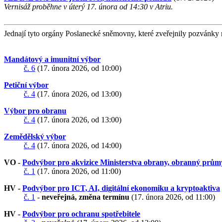
Vernisáž proběhne v úterý 17. února od 14:30 v Atriu.
Jednají tyto orgány Poslanecké sněmovny, které zveřejnily pozvánky 
Mandátový a imunitní výbor
č. 6
(17. února 2026, od 10:00)
Petiční výbor
č. 4
(17. února 2026, od 13:00)
Výbor pro obranu
č. 4
(17. února 2026, od 13:00)
Zemědělský výbor
č. 4
(17. února 2026, od 14:00)
VO -
Podvýbor pro akvizice Ministerstva obrany, obranný prům
č. 1
(17. února 2026, od 11:00)
HV -
Podvýbor pro ICT, AI, digitální ekonomiku a kryptoaktiva
č. 1
-
neveřejná, změna termínu
(17. února 2026, od 11:00)
HV -
Podvýbor pro ochranu spotřebitele