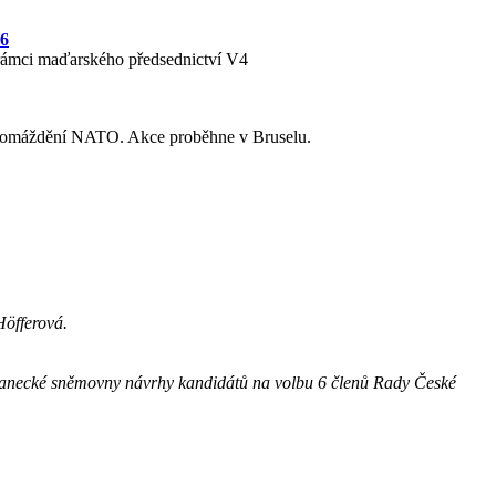
26
 rámci maďarského předsednictví V4
shromáždění NATO. Akce proběhne v Bruselu.
Höfferová.
oslanecké sněmovny návrhy kandidátů na volbu 6 členů Rady České