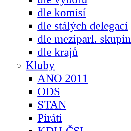
dle komisí
dle stálých delegací
dle meziparl. skupin
dle krajů
Kluby
ANO 2011
ODS
STAN
Piráti
KDU-ČSL