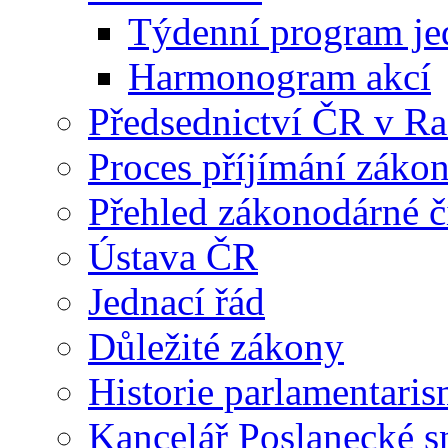
Týdenní program je
Harmonogram akcí
Předsednictví ČR v R
Proces příjímání záko
Přehled zákonodárné č
Ústava ČR
Jednací řád
Důležité zákony
Historie parlamentaris
Kancelář Poslanecké 