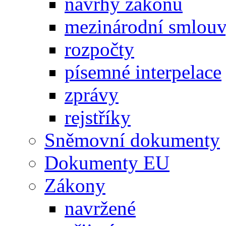
návrhy zákonů
mezinárodní smlou
rozpočty
písemné interpelace
zprávy
rejstříky
Sněmovní dokumenty
Dokumenty EU
Zákony
navržené