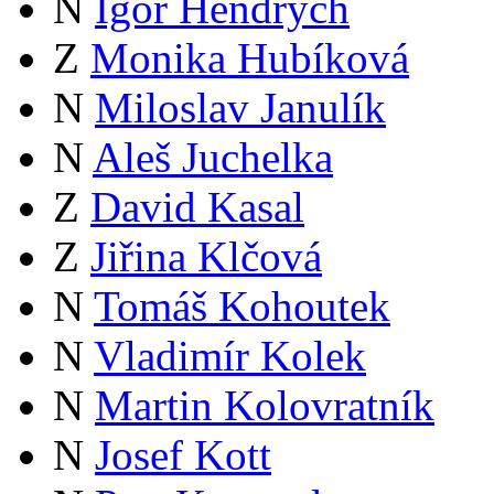
N
Igor Hendrych
Z
Monika Hubíková
N
Miloslav Janulík
N
Aleš Juchelka
Z
David Kasal
Z
Jiřina Klčová
N
Tomáš Kohoutek
N
Vladimír Kolek
N
Martin Kolovratník
N
Josef Kott