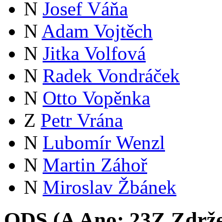
N
Josef Váňa
N
Adam Vojtěch
N
Jitka Volfová
N
Radek Vondráček
N
Otto Vopěnka
Z
Petr Vrána
N
Lubomír Wenzl
N
Martin Záhoř
N
Miroslav Žbánek
ODS (
A
Ano:
23
Z
Zdrže