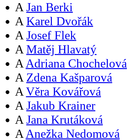
A
Jan Berki
A
Karel Dvořák
A
Josef Flek
A
Matěj Hlavatý
A
Adriana Chochelová
A
Zdena Kašparová
A
Věra Kovářová
A
Jakub Krainer
A
Jana Krutáková
A
Anežka Nedomová