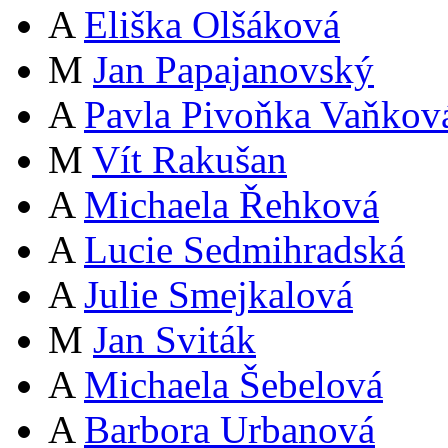
A
Eliška Olšáková
M
Jan Papajanovský
A
Pavla Pivoňka Vaňkov
M
Vít Rakušan
A
Michaela Řehková
A
Lucie Sedmihradská
A
Julie Smejkalová
M
Jan Sviták
A
Michaela Šebelová
A
Barbora Urbanová