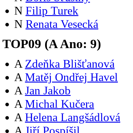
N
Filip Turek
N
Renata Vesecká
TOP09 (
A
Ano:
9
)
A
Zdeňka Blišťanová
A
Matěj Ondřej Havel
A
Jan Jakob
A
Michal Kučera
A
Helena Langšádlová
A
Jiří Pospíšil