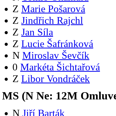
Z
Marie Pošarová
Z
Jindřich Rajchl
Z
Jan Síla
Z
Lucie Šafránková
N
Miroslav Ševčík
0
Markéta Šichtařová
Z
Libor Vondráček
MS (
N
Ne:
12
M
Omluv
N
Jiří Barták