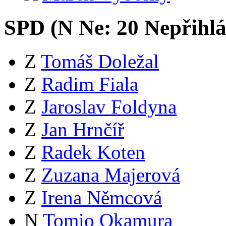
SPD (
N
Ne:
2
0
Nepřihlá
Z
Tomáš Doležal
Z
Radim Fiala
Z
Jaroslav Foldyna
Z
Jan Hrnčíř
Z
Radek Koten
Z
Zuzana Majerová
Z
Irena Němcová
N
Tomio Okamura