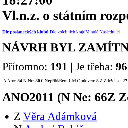
18:27:00
Vl.n.z. o státním roz
Dle poslaneckých klubů
Dle volebních krajů
Minulé
Následující
NÁVRH BYL ZAMÍT
Přítomno:
191
|
Je třeba:
96
A
Ano:
84
N
Ne:
80
0
Nepřihlášen:
1
M
Omluven:
8
Z
Zdržel se:
27
ANO2011 (
N
Ne:
66
Z
Zd
Z
Věra Adámková