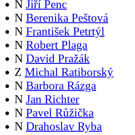
N
Jiří Penc
N
Berenika Peštová
N
František Petrtýl
N
Robert Plaga
N
David Pražák
Z
Michal Ratiborský
N
Barbora Rázga
N
Jan Richter
N
Pavel Růžička
N
Drahoslav Ryba