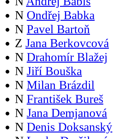
N
Andrej Babiš
N
Ondřej Babka
N
Pavel Bartoň
Z
Jana Berkovcová
N
Drahomír Blažej
N
Jiří Bouška
N
Milan Brázdil
N
František Bureš
N
Jana Demjanová
N
Denis Doksanský