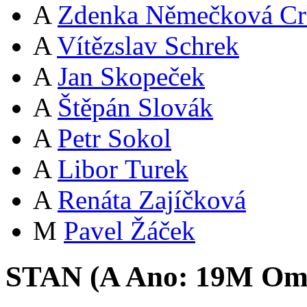
A
Zdenka Němečková Cr
A
Vítězslav Schrek
A
Jan Skopeček
A
Štěpán Slovák
A
Petr Sokol
A
Libor Turek
A
Renáta Zajíčková
M
Pavel Žáček
STAN (
A
Ano:
19
M
Oml