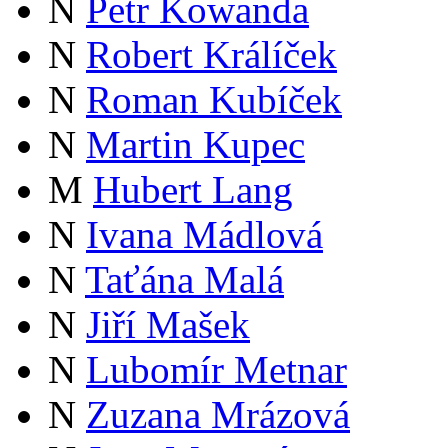
N
Petr Kowanda
N
Robert Králíček
N
Roman Kubíček
N
Martin Kupec
M
Hubert Lang
N
Ivana Mádlová
N
Taťána Malá
N
Jiří Mašek
N
Lubomír Metnar
N
Zuzana Mrázová