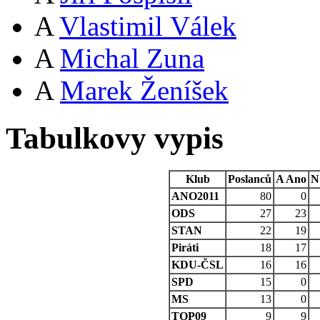
A
Vlastimil Válek
A
Michal Zuna
A
Marek Ženíšek
Tabulkovy vypis
Klub
Poslanců
A
Ano
N
ANO2011
80
0
ODS
27
23
STAN
22
19
Piráti
18
17
KDU-ČSL
16
16
SPD
15
0
MS
13
0
TOP09
9
9