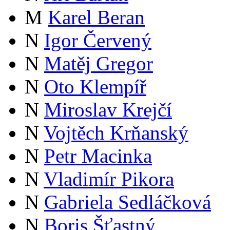
M
Karel Beran
N
Igor Červený
N
Matěj Gregor
N
Oto Klempíř
N
Miroslav Krejčí
N
Vojtěch Krňanský
N
Petr Macinka
N
Vladimír Pikora
N
Gabriela Sedláčková
N
Boris Šťastný