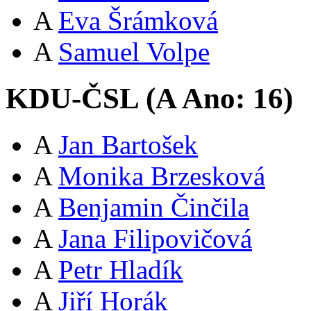
A
Eva Šrámková
A
Samuel Volpe
KDU-ČSL (
A
Ano:
16
)
A
Jan Bartošek
A
Monika Brzesková
A
Benjamin Činčila
A
Jana Filipovičová
A
Petr Hladík
A
Jiří Horák