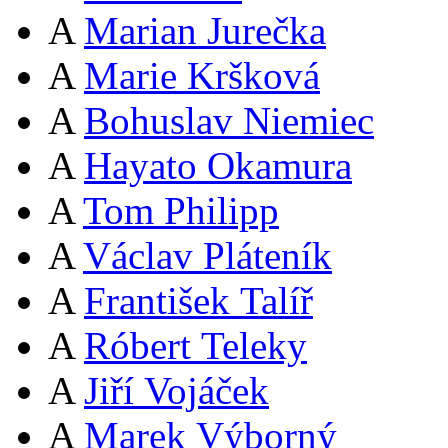
A
Marian Jurečka
A
Marie Kršková
A
Bohuslav Niemiec
A
Hayato Okamura
A
Tom Philipp
A
Václav Pláteník
A
František Talíř
A
Róbert Teleky
A
Jiří Vojáček
A
Marek Výborný