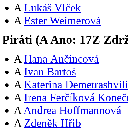
A
Lukáš Vlček
A
Ester Weimerová
Piráti (
A
Ano:
17
Z
Zdrž
A
Hana Ančincová
A
Ivan Bartoš
A
Katerina Demetrashvil
A
Irena Ferčíková Koneč
A
Andrea Hoffmannová
A
Zdeněk Hřib