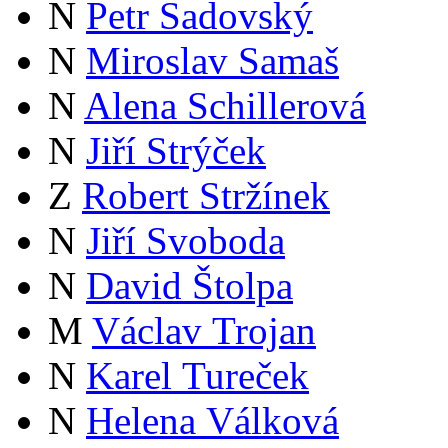
N
Petr Sadovský
N
Miroslav Samaš
N
Alena Schillerová
N
Jiří Strýček
Z
Robert Stržínek
N
Jiří Svoboda
N
David Štolpa
M
Václav Trojan
N
Karel Tureček
N
Helena Válková