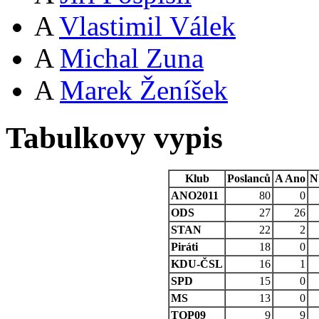
A
Vlastimil Válek
A
Michal Zuna
A
Marek Ženíšek
Tabulkovy vypis
Klub
Poslanců
A
Ano
N
ANO2011
80
0
ODS
27
26
STAN
22
2
Piráti
18
0
KDU-ČSL
16
1
SPD
15
0
MS
13
0
TOP09
9
9