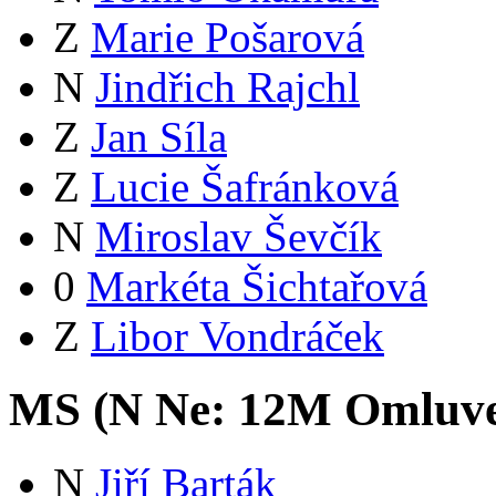
Z
Marie Pošarová
N
Jindřich Rajchl
Z
Jan Síla
Z
Lucie Šafránková
N
Miroslav Ševčík
0
Markéta Šichtařová
Z
Libor Vondráček
MS (
N
Ne:
12
M
Omluv
N
Jiří Barták