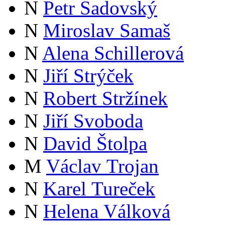
N
Petr Sadovský
N
Miroslav Samaš
N
Alena Schillerová
N
Jiří Strýček
N
Robert Stržínek
N
Jiří Svoboda
N
David Štolpa
M
Václav Trojan
N
Karel Tureček
N
Helena Válková