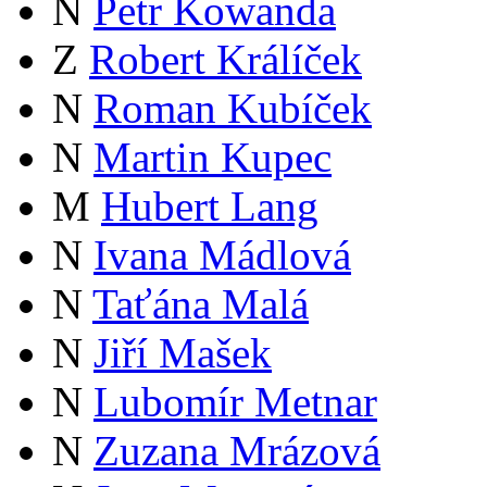
N
Petr Kowanda
Z
Robert Králíček
N
Roman Kubíček
N
Martin Kupec
M
Hubert Lang
N
Ivana Mádlová
N
Taťána Malá
N
Jiří Mašek
N
Lubomír Metnar
N
Zuzana Mrázová