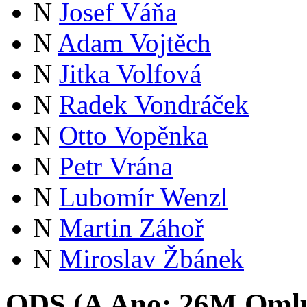
N
Josef Váňa
N
Adam Vojtěch
N
Jitka Volfová
N
Radek Vondráček
N
Otto Vopěnka
N
Petr Vrána
N
Lubomír Wenzl
N
Martin Záhoř
N
Miroslav Žbánek
ODS (
A
Ano:
26
M
Oml