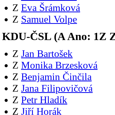
Z
Eva Šrámková
Z
Samuel Volpe
KDU-ČSL (
A
Ano:
1
Z
Z
Z
Jan Bartošek
Z
Monika Brzesková
Z
Benjamin Činčila
Z
Jana Filipovičová
Z
Petr Hladík
Z
Jiří Horák