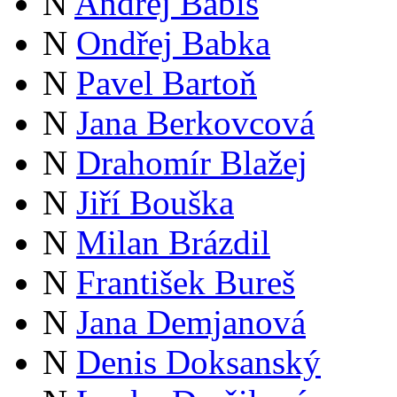
N
Andrej Babiš
N
Ondřej Babka
N
Pavel Bartoň
N
Jana Berkovcová
N
Drahomír Blažej
N
Jiří Bouška
N
Milan Brázdil
N
František Bureš
N
Jana Demjanová
N
Denis Doksanský