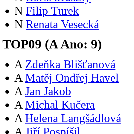
N
Filip Turek
N
Renata Vesecká
TOP09 (
A
Ano:
9
)
A
Zdeňka Blišťanová
A
Matěj Ondřej Havel
A
Jan Jakob
A
Michal Kučera
A
Helena Langšádlová
A
Jiří Pospíšil