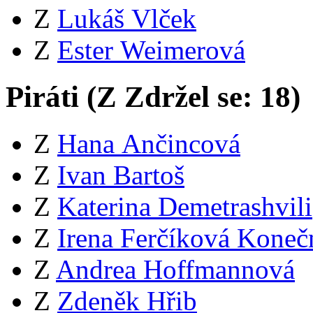
Z
Lukáš Vlček
Z
Ester Weimerová
Piráti (
Z
Zdržel se:
18
)
Z
Hana Ančincová
Z
Ivan Bartoš
Z
Katerina Demetrashvili
Z
Irena Ferčíková Koneč
Z
Andrea Hoffmannová
Z
Zdeněk Hřib