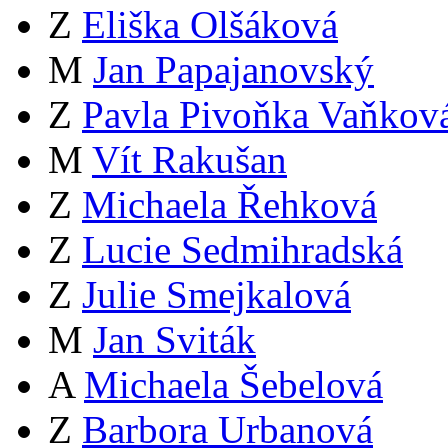
Z
Eliška Olšáková
M
Jan Papajanovský
Z
Pavla Pivoňka Vaňkov
M
Vít Rakušan
Z
Michaela Řehková
Z
Lucie Sedmihradská
Z
Julie Smejkalová
M
Jan Sviták
A
Michaela Šebelová
Z
Barbora Urbanová