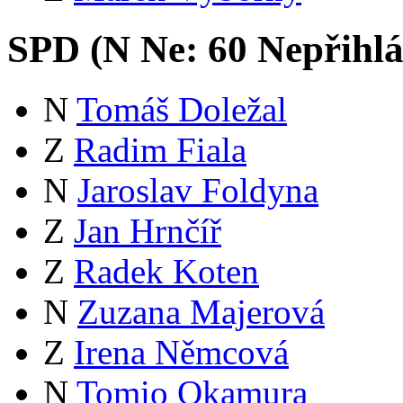
SPD (
N
Ne:
6
0
Nepřihlá
N
Tomáš Doležal
Z
Radim Fiala
N
Jaroslav Foldyna
Z
Jan Hrnčíř
Z
Radek Koten
N
Zuzana Majerová
Z
Irena Němcová
N
Tomio Okamura