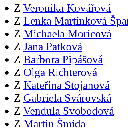
Z
Veronika Kovářová
Z
Lenka Martínková Špa
Z
Michaela Moricová
Z
Jana Patková
Z
Barbora Pipášová
Z
Olga Richterová
Z
Kateřina Stojanová
Z
Gabriela Svárovská
Z
Vendula Svobodová
Z
Martin Šmída