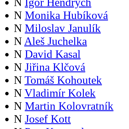
N
Igor Hendrych
N
Monika Hubíková
N
Miloslav Janulík
N
Aleš Juchelka
N
David Kasal
N
Jiřina Klčová
N
Tomáš Kohoutek
N
Vladimír Kolek
N
Martin Kolovratník
N
Josef Kott