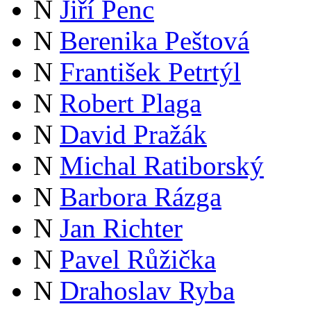
N
Jiří Penc
N
Berenika Peštová
N
František Petrtýl
N
Robert Plaga
N
David Pražák
N
Michal Ratiborský
N
Barbora Rázga
N
Jan Richter
N
Pavel Růžička
N
Drahoslav Ryba