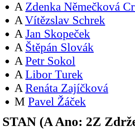
A
Zdenka Němečková Cr
A
Vítězslav Schrek
A
Jan Skopeček
A
Štěpán Slovák
A
Petr Sokol
A
Libor Turek
A
Renáta Zajíčková
M
Pavel Žáček
STAN (
A
Ano:
2
Z
Zdrže