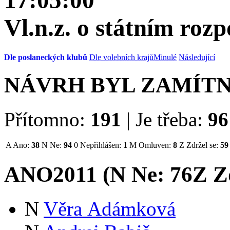
17:05:00
Vl.n.z. o státním roz
Dle poslaneckých klubů
Dle volebních krajů
Minulé
Následující
NÁVRH BYL ZAMÍT
Přítomno:
191
|
Je třeba:
96
A
Ano:
38
N
Ne:
94
0
Nepřihlášen:
1
M
Omluven:
8
Z
Zdržel se:
59
ANO2011 (
N
Ne:
76
Z
Zd
N
Věra Adámková