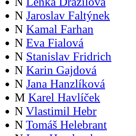
N
Lenka Dražilová
N
Jaroslav Faltýnek
N
Kamal Farhan
N
Eva Fialová
N
Stanislav Fridrich
N
Karin Gajdová
N
Jana Hanzlíková
M
Karel Havlíček
N
Vlastimil Hebr
N
Tomáš Helebrant