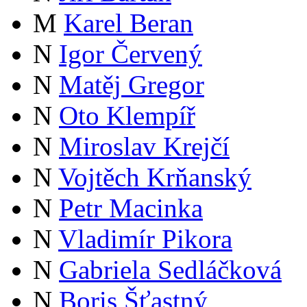
M
Karel Beran
N
Igor Červený
N
Matěj Gregor
N
Oto Klempíř
N
Miroslav Krejčí
N
Vojtěch Krňanský
N
Petr Macinka
N
Vladimír Pikora
N
Gabriela Sedláčková
N
Boris Šťastný