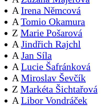
A
Irena Němcová
A
Tomio Okamura
Z
Marie Pošarová
A
Jindřich Rajchl
A
Jan Síla
A
Lucie Šafránková
A
Miroslav Ševčík
Z
Markéta Šichtařová
A
Libor Vondráček