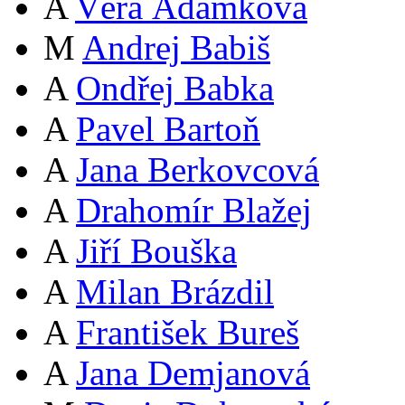
A
Věra Adámková
M
Andrej Babiš
A
Ondřej Babka
A
Pavel Bartoň
A
Jana Berkovcová
A
Drahomír Blažej
A
Jiří Bouška
A
Milan Brázdil
A
František Bureš
A
Jana Demjanová