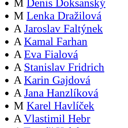
M
Denis Doksanský
M
Lenka Dražilová
A
Jaroslav Faltýnek
A
Kamal Farhan
A
Eva Fialová
A
Stanislav Fridrich
A
Karin Gajdová
A
Jana Hanzlíková
M
Karel Havlíček
A
Vlastimil Hebr