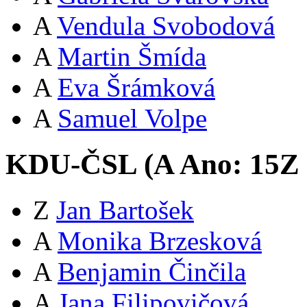
A
Vendula Svobodová
A
Martin Šmída
A
Eva Šrámková
A
Samuel Volpe
KDU-ČSL (
A
Ano:
15
Z
Z
Jan Bartošek
A
Monika Brzesková
A
Benjamin Činčila
A
Jana Filipovičová