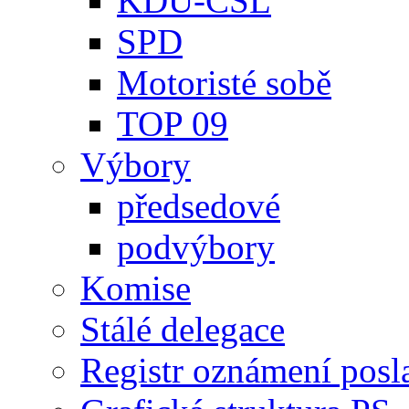
KDU-ČSL
SPD
Motoristé sobě
TOP 09
Výbory
předsedové
podvýbory
Komise
Stálé delegace
Registr oznámení posl