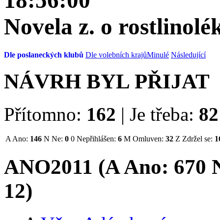
18:56:00
Novela z. o rostlinol
Dle poslaneckých klubů
Dle volebních krajů
Minulé
Následující
NÁVRH BYL PŘIJAT
Přítomno:
162
|
Je třeba:
82
A
Ano:
146
N
Ne:
0
0
Nepřihlášen:
6
M
Omluven:
32
Z
Zdržel se:
1
ANO2011 (
A
Ano:
67
0
N
12
)