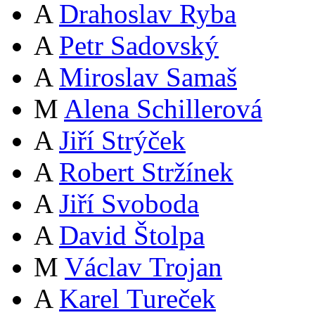
A
Drahoslav Ryba
A
Petr Sadovský
A
Miroslav Samaš
M
Alena Schillerová
A
Jiří Strýček
A
Robert Stržínek
A
Jiří Svoboda
A
David Štolpa
M
Václav Trojan
A
Karel Tureček