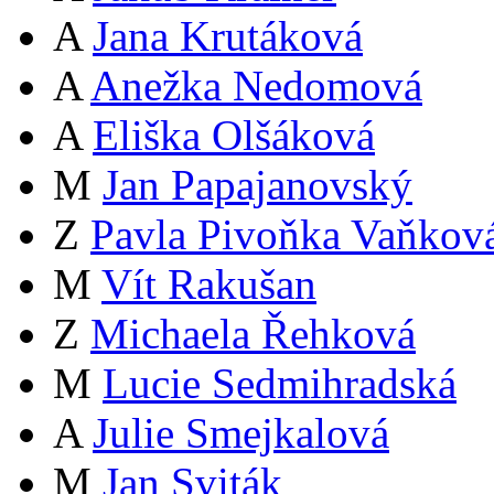
A
Jana Krutáková
A
Anežka Nedomová
A
Eliška Olšáková
M
Jan Papajanovský
Z
Pavla Pivoňka Vaňkov
M
Vít Rakušan
Z
Michaela Řehková
M
Lucie Sedmihradská
A
Julie Smejkalová
M
Jan Sviták