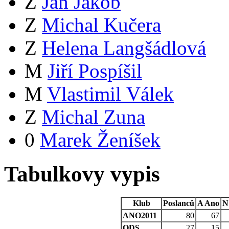
Z
Jan Jakob
Z
Michal Kučera
Z
Helena Langšádlová
M
Jiří Pospíšil
M
Vlastimil Válek
Z
Michal Zuna
0
Marek Ženíšek
Tabulkovy vypis
Klub
Poslanců
A
Ano
N
ANO2011
80
67
ODS
27
15