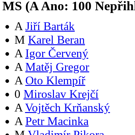
MS (
A
Ano:
10
0
Nepřih
A
Jiří Barták
M
Karel Beran
A
Igor Červený
A
Matěj Gregor
A
Oto Klempíř
0
Miroslav Krejčí
A
Vojtěch Krňanský
A
Petr Macinka
M
Vladimír Pikora