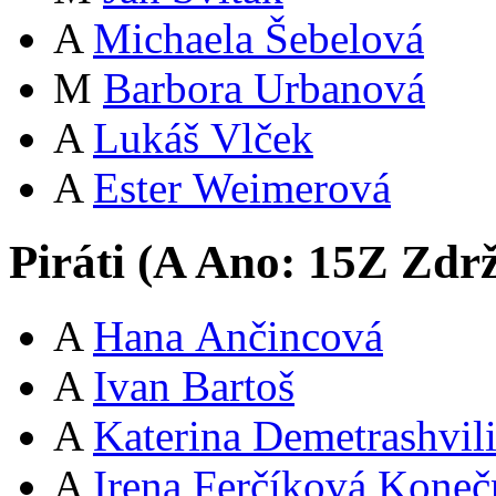
A
Michaela Šebelová
M
Barbora Urbanová
A
Lukáš Vlček
A
Ester Weimerová
Piráti (
A
Ano:
15
Z
Zdrž
A
Hana Ančincová
A
Ivan Bartoš
A
Katerina Demetrashvil
A
Irena Ferčíková Koneč