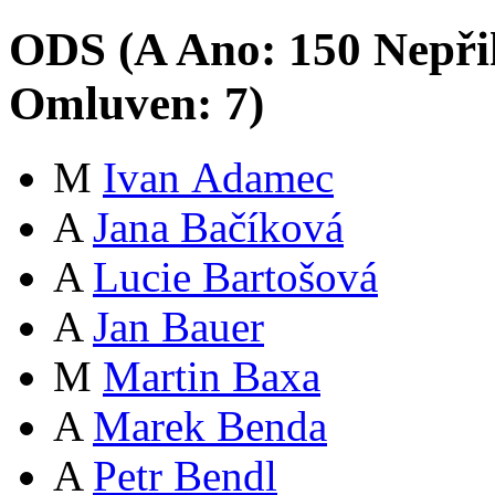
ODS (
A
Ano:
15
0
Nepři
Omluven:
7
)
M
Ivan Adamec
A
Jana Bačíková
A
Lucie Bartošová
A
Jan Bauer
M
Martin Baxa
A
Marek Benda
A
Petr Bendl