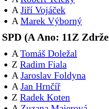
A
Jiří Vojáček
A
Marek Výborný
SPD (
A
Ano:
11
Z
Zdržel
A
Tomáš Doležal
Z
Radim Fiala
A
Jaroslav Foldyna
A
Jan Hrnčíř
Z
Radek Koten
A
Zuzana Majerová