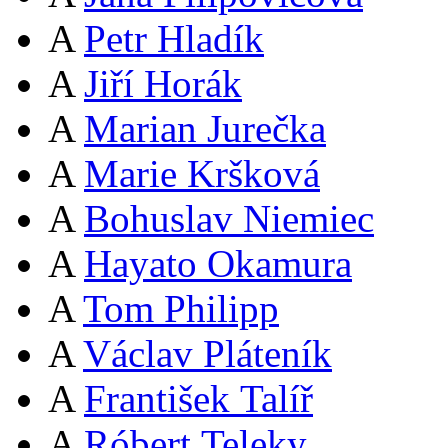
A
Petr Hladík
A
Jiří Horák
A
Marian Jurečka
A
Marie Kršková
A
Bohuslav Niemiec
A
Hayato Okamura
A
Tom Philipp
A
Václav Pláteník
A
František Talíř
A
Róbert Teleky