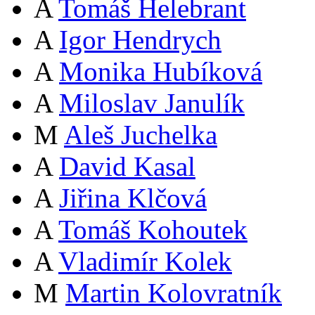
A
Tomáš Helebrant
A
Igor Hendrych
A
Monika Hubíková
A
Miloslav Janulík
M
Aleš Juchelka
A
David Kasal
A
Jiřina Klčová
A
Tomáš Kohoutek
A
Vladimír Kolek
M
Martin Kolovratník