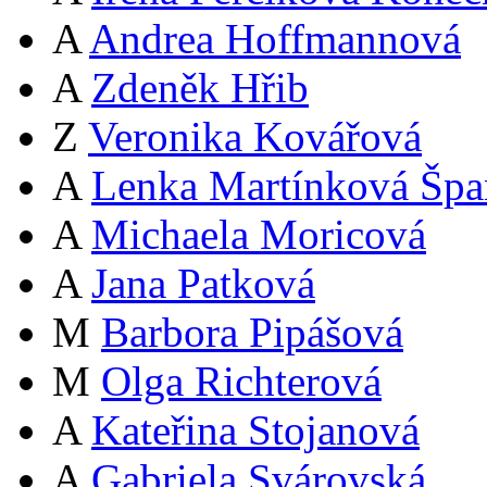
A
Andrea Hoffmannová
A
Zdeněk Hřib
Z
Veronika Kovářová
A
Lenka Martínková Špa
A
Michaela Moricová
A
Jana Patková
M
Barbora Pipášová
M
Olga Richterová
A
Kateřina Stojanová
A
Gabriela Svárovská