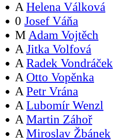
A
Helena Válková
0
Josef Váňa
M
Adam Vojtěch
A
Jitka Volfová
A
Radek Vondráček
A
Otto Vopěnka
A
Petr Vrána
A
Lubomír Wenzl
A
Martin Záhoř
A
Miroslav Žbánek