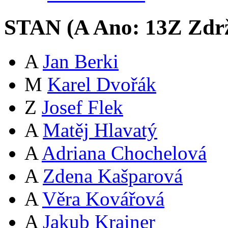
STAN (
A
Ano:
13
Z
Zdrž
A
Jan Berki
M
Karel Dvořák
Z
Josef Flek
A
Matěj Hlavatý
A
Adriana Chochelová
A
Zdena Kašparová
A
Věra Kovářová
A
Jakub Krainer