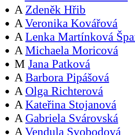
A
Zdeněk Hřib
A
Veronika Kovářová
A
Lenka Martínková Špa
A
Michaela Moricová
M
Jana Patková
A
Barbora Pipášová
A
Olga Richterová
A
Kateřina Stojanová
A
Gabriela Svárovská
A
Vendula Svobodová