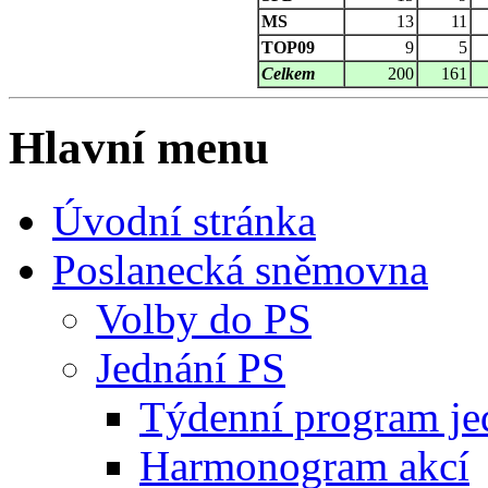
MS
13
11
TOP09
9
5
Celkem
200
161
Hlavní menu
Úvodní stránka
Poslanecká sněmovna
Volby do PS
Jednání PS
Týdenní program je
Harmonogram akcí