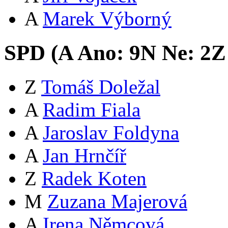
A
Marek Výborný
SPD (
A
Ano:
9
N
Ne:
2
Z
Z
Tomáš Doležal
A
Radim Fiala
A
Jaroslav Foldyna
A
Jan Hrnčíř
Z
Radek Koten
M
Zuzana Majerová
A
Irena Němcová