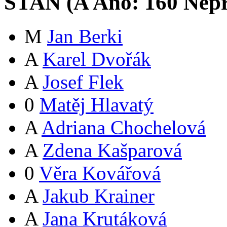
STAN (
A
Ano:
16
0
Nepř
M
Jan Berki
A
Karel Dvořák
A
Josef Flek
0
Matěj Hlavatý
A
Adriana Chochelová
A
Zdena Kašparová
0
Věra Kovářová
A
Jakub Krainer
A
Jana Krutáková