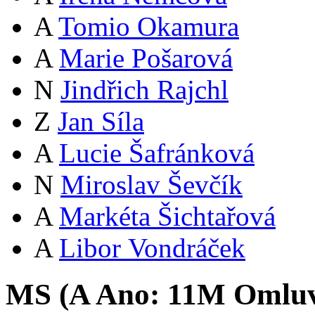
A
Tomio Okamura
A
Marie Pošarová
N
Jindřich Rajchl
Z
Jan Síla
A
Lucie Šafránková
N
Miroslav Ševčík
A
Markéta Šichtařová
A
Libor Vondráček
MS (
A
Ano:
11
M
Omlu