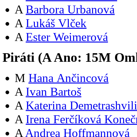
A
Barbora Urbanová
A
Lukáš Vlček
A
Ester Weimerová
Piráti (
A
Ano:
15
M
Oml
M
Hana Ančincová
A
Ivan Bartoš
A
Katerina Demetrashvil
A
Irena Ferčíková Koneč
A
Andrea Hoffmannová