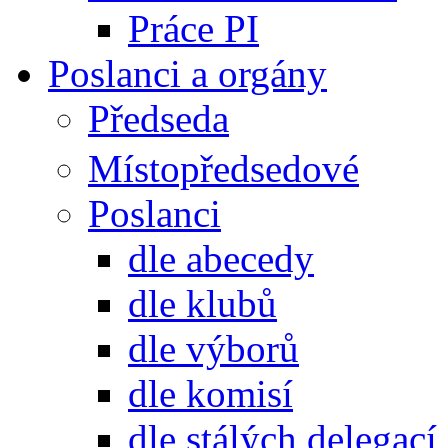
Práce PI
Poslanci a orgány
Předseda
Místopředsedové
Poslanci
dle abecedy
dle klubů
dle výborů
dle komisí
dle stálých delegací