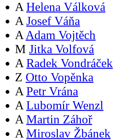
A
Helena Válková
A
Josef Váňa
A
Adam Vojtěch
M
Jitka Volfová
A
Radek Vondráček
Z
Otto Vopěnka
A
Petr Vrána
A
Lubomír Wenzl
A
Martin Záhoř
A
Miroslav Žbánek