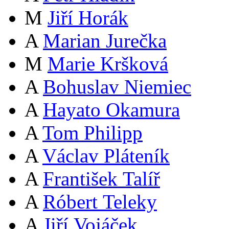
M
Jiří Horák
A
Marian Jurečka
M
Marie Kršková
A
Bohuslav Niemiec
A
Hayato Okamura
A
Tom Philipp
A
Václav Pláteník
A
František Talíř
A
Róbert Teleky
A
Jiří Vojáček