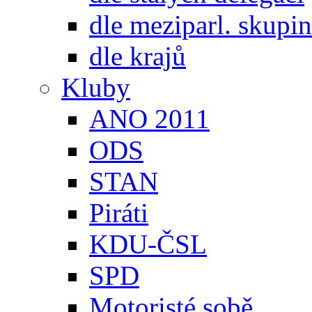
dle meziparl. skupin
dle krajů
Kluby
ANO 2011
ODS
STAN
Piráti
KDU-ČSL
SPD
Motoristé sobě