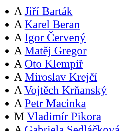
A
Jiří Barták
A
Karel Beran
A
Igor Červený
A
Matěj Gregor
A
Oto Klempíř
A
Miroslav Krejčí
A
Vojtěch Krňanský
A
Petr Macinka
M
Vladimír Pikora
A
Gabriela Sedláčková