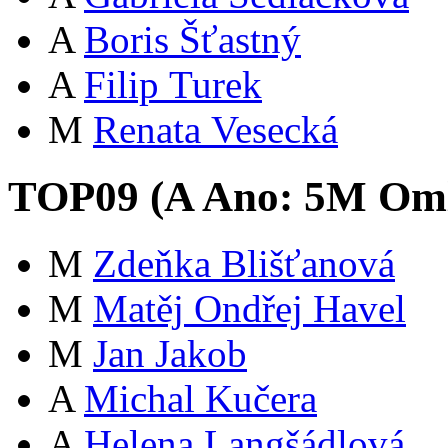
A
Boris Šťastný
A
Filip Turek
M
Renata Vesecká
TOP09 (
A
Ano:
5
M
Oml
M
Zdeňka Blišťanová
M
Matěj Ondřej Havel
M
Jan Jakob
A
Michal Kučera
A
Helena Langšádlová