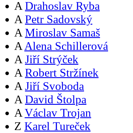
A
Drahoslav Ryba
A
Petr Sadovský
A
Miroslav Samaš
A
Alena Schillerová
A
Jiří Strýček
A
Robert Stržínek
A
Jiří Svoboda
A
David Štolpa
A
Václav Trojan
Z
Karel Tureček