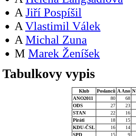
A
Jiří Pospíšil
A
Vlastimil Válek
A
Michal Zuna
M
Marek Ženíšek
Tabulkovy vypis
Klub
Poslanců
A
Ano
N
ANO2011
80
68
ODS
27
23
STAN
22
16
Piráti
18
15
KDU-ČSL
16
14
SPD
15
9