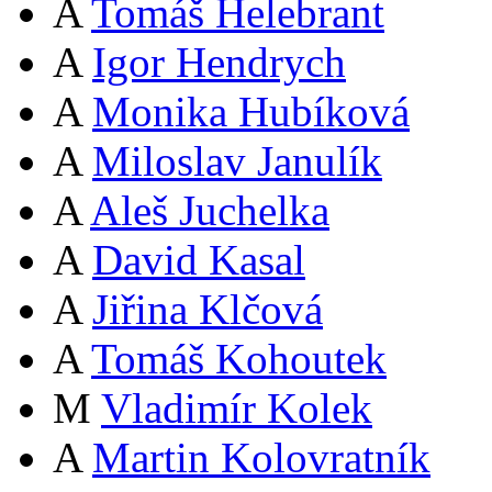
A
Tomáš Helebrant
A
Igor Hendrych
A
Monika Hubíková
A
Miloslav Janulík
A
Aleš Juchelka
A
David Kasal
A
Jiřina Klčová
A
Tomáš Kohoutek
M
Vladimír Kolek
A
Martin Kolovratník