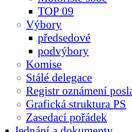
TOP 09
Výbory
předsedové
podvýbory
Komise
Stálé delegace
Registr oznámení posl
Grafická struktura PS
Zasedací pořádek
Jednání a dokumenty