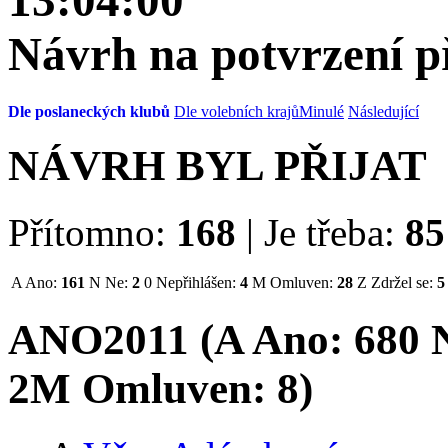
13:04:00
Návrh na potvrzení 
Dle poslaneckých klubů
Dle volebních krajů
Minulé
Následující
NÁVRH BYL PŘIJAT
Přítomno:
168
|
Je třeba:
85
A
Ano:
161
N
Ne:
2
0
Nepřihlášen:
4
M
Omluven:
28
Z
Zdržel se:
5
ANO2011 (
A
Ano:
68
0
N
2
M
Omluven:
8
)