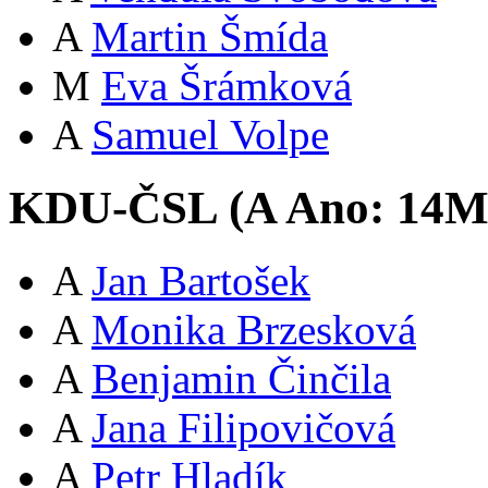
A
Martin Šmída
M
Eva Šrámková
A
Samuel Volpe
KDU-ČSL (
A
Ano:
14
A
Jan Bartošek
A
Monika Brzesková
A
Benjamin Činčila
A
Jana Filipovičová
A
Petr Hladík