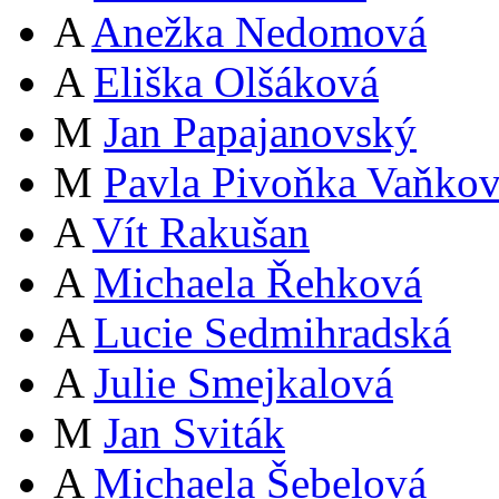
A
Anežka Nedomová
A
Eliška Olšáková
M
Jan Papajanovský
M
Pavla Pivoňka Vaňko
A
Vít Rakušan
A
Michaela Řehková
A
Lucie Sedmihradská
A
Julie Smejkalová
M
Jan Sviták
A
Michaela Šebelová