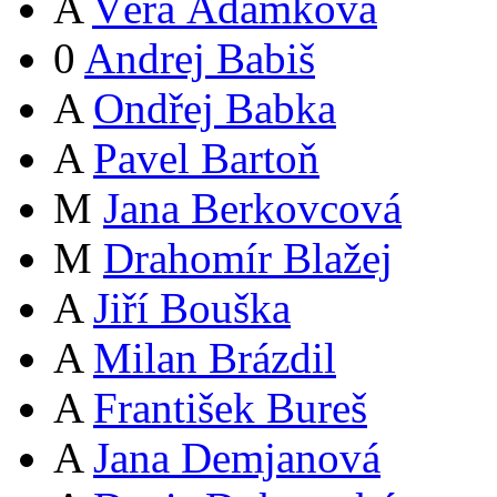
A
Věra Adámková
0
Andrej Babiš
A
Ondřej Babka
A
Pavel Bartoň
M
Jana Berkovcová
M
Drahomír Blažej
A
Jiří Bouška
A
Milan Brázdil
A
František Bureš
A
Jana Demjanová