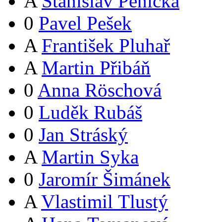
A
Stanislav Pěnička
0
Pavel Pešek
A
František Pluhař
A
Martin Přibáň
0
Anna Röschová
0
Luděk Rubáš
0
Jan Stráský
A
Martin Syka
0
Jaromír Šimánek
A
Vlastimil Tlustý