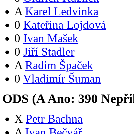
A
Karel Ledvinka
0
Kateřina Lojdová
0
Ivan Mašek
0
Jiří Stadler
A
Radim Špaček
0
Vladimír Šuman
ODS (
A
Ano:
39
0
Nepři
X
Petr Bachna
A
Ivan Bečvář