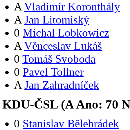
A
Vladimír Koronthály
A
Jan Litomiský
0
Michal Lobkowicz
A
Věnceslav Lukáš
0
Tomáš Svoboda
0
Pavel Tollner
A
Jan Zahradníček
KDU-ČSL (
A
Ano:
7
0
N
0
Stanislav Bělehrádek