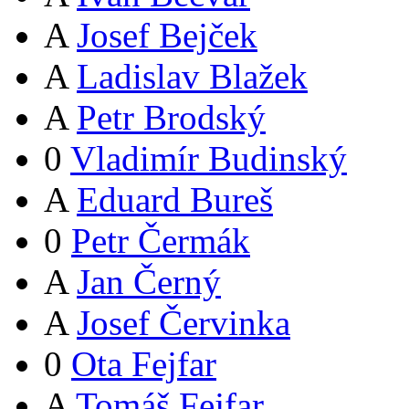
A
Josef Bejček
A
Ladislav Blažek
A
Petr Brodský
0
Vladimír Budinský
A
Eduard Bureš
0
Petr Čermák
A
Jan Černý
A
Josef Červinka
0
Ota Fejfar
A
Tomáš Fejfar