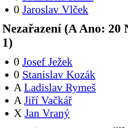
0
Jaroslav Vlček
Nezařazení (
A
Ano:
2
0
N
1
)
0
Josef Ježek
0
Stanislav Kozák
A
Ladislav Rymeš
A
Jiří Vačkář
X
Jan Vraný