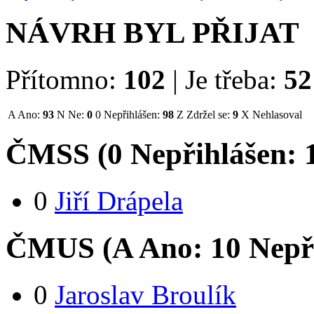
NÁVRH BYL PŘIJAT
Přítomno:
102
|
Je třeba:
52
A
Ano:
93
N
Ne:
0
0
Nepřihlášen:
98
Z
Zdržel se:
9
X
Nehlasoval
ČMSS (
0
Nepřihlášen:
0
Jiří Drápela
ČMUS (
A
Ano:
1
0
Nepř
0
Jaroslav Broulík