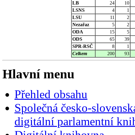
LB
24
10
LSNS
4
1
LSU
11
2
Nezařaz
5
2
ODA
15
5
ODS
65
39
SPR-RSČ
8
1
Celkem
200
93
Hlavní menu
Přehled obsahu
Společná česko-slovensk
digitální parlamentní kn
Digitální knihovna