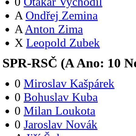
0
Otakar Vychodil
A
Ondřej Zemina
A
Anton Zima
X
Leopold Zubek
SPR-RSČ (
A
Ano:
1
0
Ne
0
Miroslav Kašpárek
0
Bohuslav Kuba
0
Milan Loukota
0
Jaroslav Novák