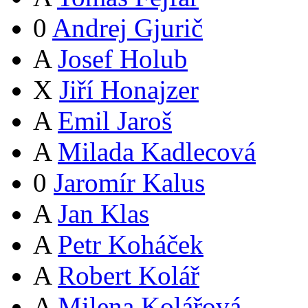
0
Andrej Gjurič
A
Josef Holub
X
Jiří Honajzer
A
Emil Jaroš
A
Milada Kadlecová
0
Jaromír Kalus
A
Jan Klas
A
Petr Koháček
A
Robert Kolář
A
Milena Kolářová