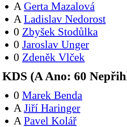
A
Gerta Mazalová
A
Ladislav Nedorost
0
Zbyšek Stodůlka
0
Jaroslav Unger
0
Zdeněk Vlček
KDS (
A
Ano:
6
0
Nepřih
0
Marek Benda
A
Jiří Haringer
A
Pavel Kolář