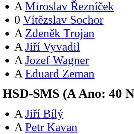
A
Miroslav Řezníček
0
Vítězslav Sochor
A
Zdeněk Trojan
A
Jiří Vyvadil
A
Jozef Wagner
A
Eduard Zeman
HSD-SMS (
A
Ano:
4
0
N
A
Jiří Bílý
A
Petr Kavan