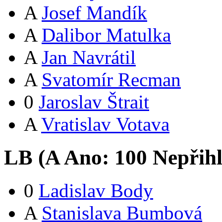
A
Josef Mandík
A
Dalibor Matulka
A
Jan Navrátil
A
Svatomír Recman
0
Jaroslav Štrait
A
Vratislav Votava
LB (
A
Ano:
10
0
Nepřih
0
Ladislav Body
A
Stanislava Bumbová