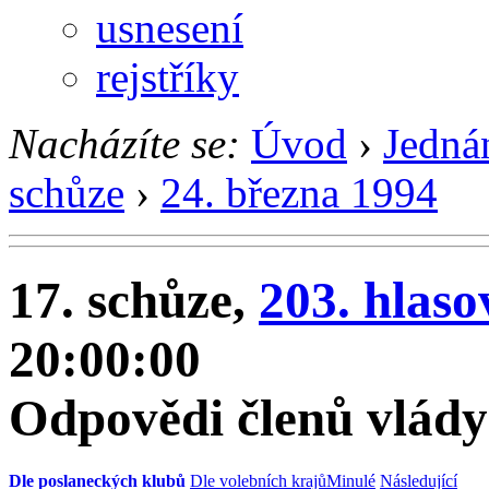
usnesení
rejstříky
Nacházíte se:
Úvod
›
Jedná
schůze
›
24. března 1994
17. schůze,
203. hlaso
20:00:00
Odpovědi členů vlády
Dle poslaneckých klubů
Dle volebních krajů
Minulé
Následující