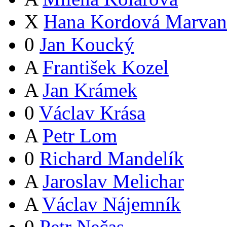
X
Hana Kordová Marvan
0
Jan Koucký
A
František Kozel
A
Jan Krámek
0
Václav Krása
A
Petr Lom
0
Richard Mandelík
A
Jaroslav Melichar
A
Václav Nájemník
0
Petr Nečas