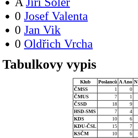
A
Jiří Šoler
0
Josef Valenta
0
Jan Vik
0
Oldřich Vrcha
Tabulkovy vypis
Klub
Poslanců
A
Ano
N
ČMSS
1
0
ČMUS
7
1
ČSSD
18
9
HSD-SMS
7
4
KDS
10
6
KDU-ČSL
15
7
KSČM
10
6