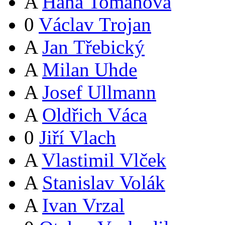
A
Hana Tomanová
0
Václav Trojan
A
Jan Třebický
A
Milan Uhde
A
Josef Ullmann
A
Oldřich Váca
0
Jiří Vlach
A
Vlastimil Vlček
A
Stanislav Volák
A
Ivan Vrzal