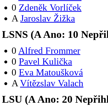
0
Zdeněk Vorlíček
A
Jaroslav Žižka
LSNS (
A
Ano:
1
0
Nepři
0
Alfred Frommer
0
Pavel Kulička
0
Eva Matoušková
A
Vítězslav Valach
LSU (
A
Ano:
2
0
Nepřih