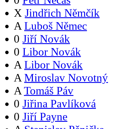
X
Jindřich Němčík
A
Luboš Němec
0
Jiří Novák
0
Libor Novák
A
Libor Novák
A
Miroslav Novotný
A
Tomáš Páv
0
Jiřina Pavlíková
0
Jiří Payne