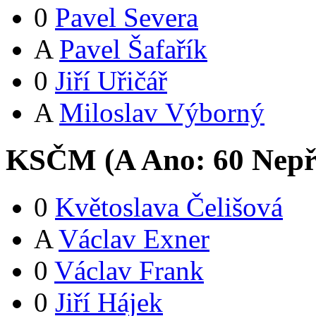
0
Pavel Severa
A
Pavel Šafařík
0
Jiří Uřičář
A
Miloslav Výborný
KSČM (
A
Ano:
6
0
Nepř
0
Květoslava Čelišová
A
Václav Exner
0
Václav Frank
0
Jiří Hájek