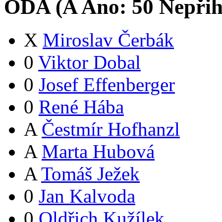
ODA (
A
Ano:
5
0
Nepřih
X
Miroslav Čerbák
0
Viktor Dobal
0
Josef Effenberger
0
René Hába
A
Čestmír Hofhanzl
A
Marta Hubová
A
Tomáš Ježek
0
Jan Kalvoda
0
Oldřich Kužílek