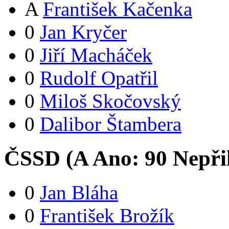
A
František Kačenka
0
Jan Kryčer
0
Jiří Macháček
0
Rudolf Opatřil
0
Miloš Skočovský
0
Dalibor Štambera
ČSSD (
A
Ano:
9
0
Nepři
0
Jan Bláha
0
František Brožík