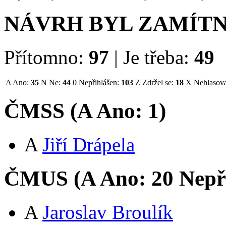
NÁVRH BYL ZAMÍT
Přítomno:
97
|
Je třeba:
49
A
Ano:
35
N
Ne:
44
0
Nepřihlášen:
103
Z
Zdržel se:
18
X
Nehlasova
ČMSS (
A
Ano:
1
)
A
Jiří Drápela
ČMUS (
A
Ano:
2
0
Nepř
A
Jaroslav Broulík