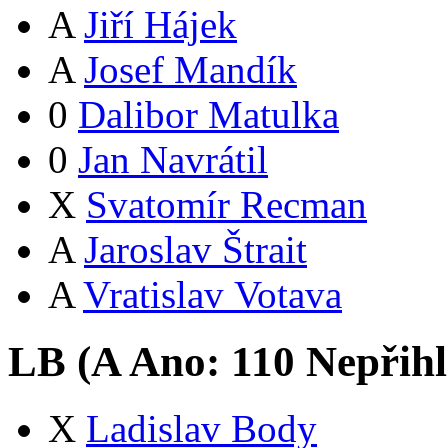
A
Jiří Hájek
A
Josef Mandík
0
Dalibor Matulka
0
Jan Navrátil
X
Svatomír Recman
A
Jaroslav Štrait
A
Vratislav Votava
LB (
A
Ano:
11
0
Nepřihl
X
Ladislav Body