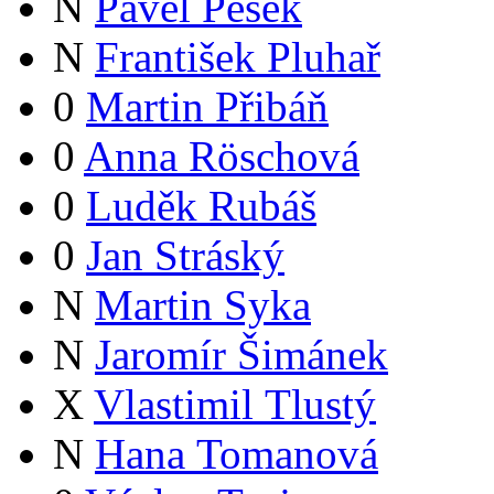
N
Pavel Pešek
N
František Pluhař
0
Martin Přibáň
0
Anna Röschová
0
Luděk Rubáš
0
Jan Stráský
N
Martin Syka
N
Jaromír Šimánek
X
Vlastimil Tlustý
N
Hana Tomanová