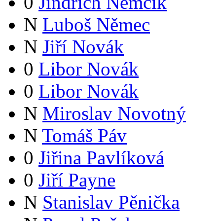
0
Jindřich Němčík
N
Luboš Němec
N
Jiří Novák
0
Libor Novák
0
Libor Novák
N
Miroslav Novotný
N
Tomáš Páv
0
Jiřina Pavlíková
0
Jiří Payne
N
Stanislav Pěnička