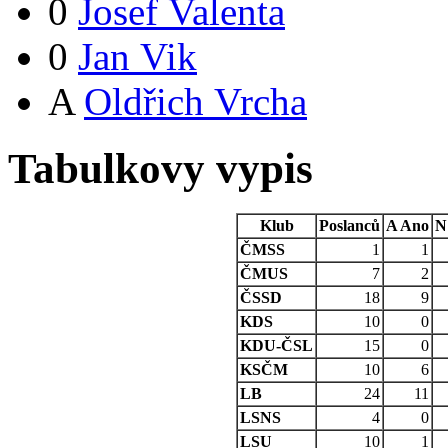
0
Josef Valenta
0
Jan Vik
A
Oldřich Vrcha
Tabulkovy vypis
Klub
Poslanců
A
Ano
N
ČMSS
1
1
ČMUS
7
2
ČSSD
18
9
KDS
10
0
KDU-ČSL
15
0
KSČM
10
6
LB
24
11
LSNS
4
0
LSU
10
1