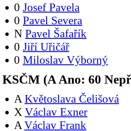
0
Josef Pavela
0
Pavel Severa
N
Pavel Šafařík
0
Jiří Uřičář
0
Miloslav Výborný
KSČM (
A
Ano:
6
0
Nepř
A
Květoslava Čelišová
X
Václav Exner
A
Václav Frank