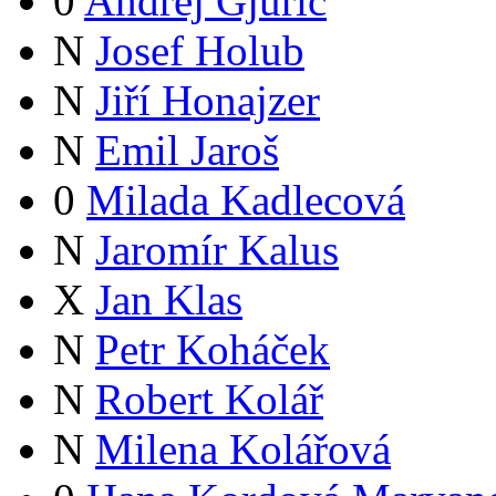
0
Andrej Gjurič
N
Josef Holub
N
Jiří Honajzer
N
Emil Jaroš
0
Milada Kadlecová
N
Jaromír Kalus
X
Jan Klas
N
Petr Koháček
N
Robert Kolář
N
Milena Kolářová