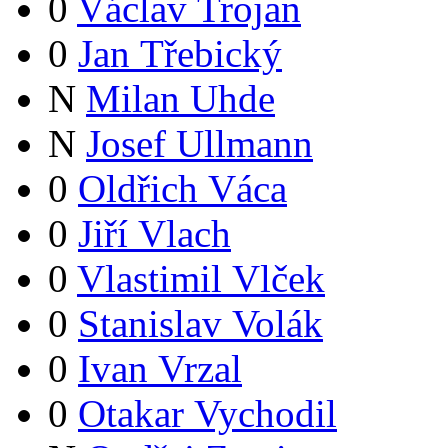
0
Václav Trojan
0
Jan Třebický
N
Milan Uhde
N
Josef Ullmann
0
Oldřich Váca
0
Jiří Vlach
0
Vlastimil Vlček
0
Stanislav Volák
0
Ivan Vrzal
0
Otakar Vychodil