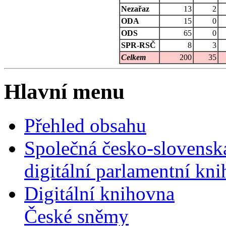
Nezařaz
13
2
ODA
15
0
ODS
65
0
SPR-RSČ
8
3
Celkem
200
35
Hlavní menu
Přehled obsahu
Společná česko-slovensk
digitální parlamentní kn
Digitální knihovna
České sněmy