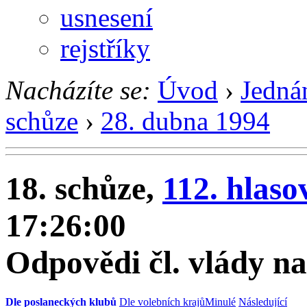
usnesení
rejstříky
Nacházíte se:
Úvod
›
Jedná
schůze
›
28. dubna 1994
18. schůze,
112. hlaso
17:26:00
Odpovědi čl. vlády na 
Dle poslaneckých klubů
Dle volebních krajů
Minulé
Následující