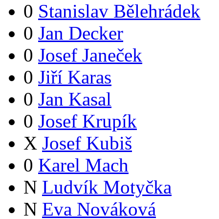
0
Stanislav Bělehrádek
0
Jan Decker
0
Josef Janeček
0
Jiří Karas
0
Jan Kasal
0
Josef Krupík
X
Josef Kubiš
0
Karel Mach
N
Ludvík Motyčka
N
Eva Nováková