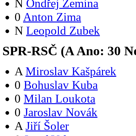
N
Ondřej Zemina
0
Anton Zima
N
Leopold Zubek
SPR-RSČ (
A
Ano:
3
0
Ne
A
Miroslav Kašpárek
0
Bohuslav Kuba
0
Milan Loukota
0
Jaroslav Novák
A
Jiří Šoler