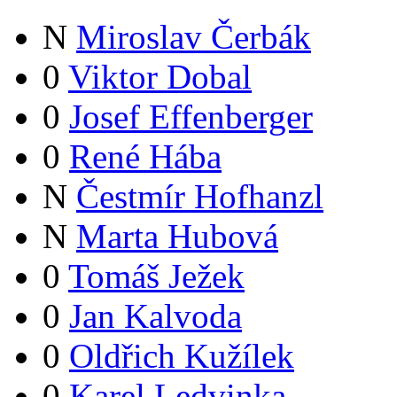
N
Miroslav Čerbák
0
Viktor Dobal
0
Josef Effenberger
0
René Hába
N
Čestmír Hofhanzl
N
Marta Hubová
0
Tomáš Ježek
0
Jan Kalvoda
0
Oldřich Kužílek
0
Karel Ledvinka