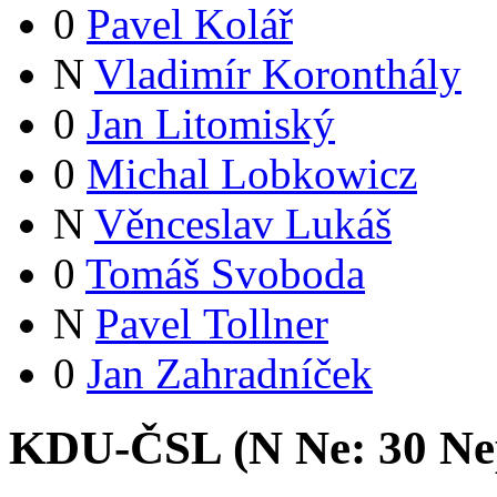
0
Pavel Kolář
N
Vladimír Koronthály
0
Jan Litomiský
0
Michal Lobkowicz
N
Věnceslav Lukáš
0
Tomáš Svoboda
N
Pavel Tollner
0
Jan Zahradníček
KDU-ČSL (
N
Ne:
3
0
Ne