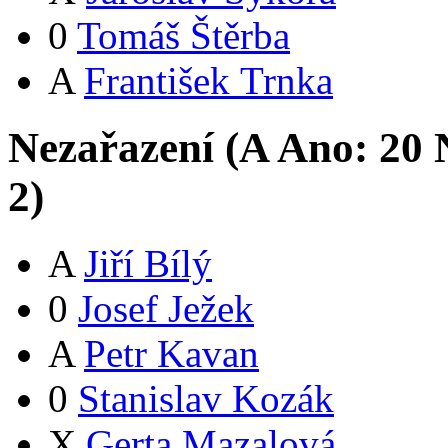
0
Tomáš Štěrba
A
František Trnka
Nezařazení (
A
Ano:
2
0
N
2
)
A
Jiří Bílý
0
Josef Ježek
A
Petr Kavan
0
Stanislav Kozák
X
Gerta Mazalová