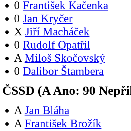
0
František Kačenka
0
Jan Kryčer
X
Jiří Macháček
0
Rudolf Opatřil
A
Miloš Skočovský
0
Dalibor Štambera
ČSSD (
A
Ano:
9
0
Nepři
A
Jan Bláha
A
František Brožík