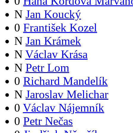
0
Hana Kordová Marvan
N
Jan Koucký
0
František Kozel
N
Jan Krámek
N
Václav Krása
N
Petr Lom
0
Richard Mandelík
N
Jaroslav Melichar
0
Václav Nájemník
0
Petr Nečas