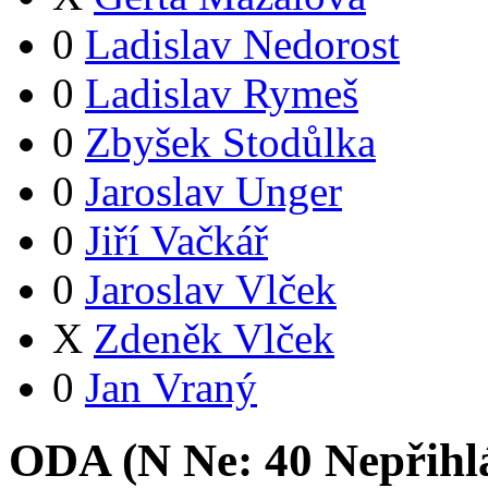
0
Ladislav Nedorost
0
Ladislav Rymeš
0
Zbyšek Stodůlka
0
Jaroslav Unger
0
Jiří Vačkář
0
Jaroslav Vlček
X
Zdeněk Vlček
0
Jan Vraný
ODA (
N
Ne:
4
0
Nepřihl