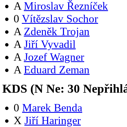
A
Miroslav Řezníček
0
Vítězslav Sochor
A
Zdeněk Trojan
A
Jiří Vyvadil
A
Jozef Wagner
A
Eduard Zeman
KDS (
N
Ne:
3
0
Nepřihl
0
Marek Benda
X
Jiří Haringer