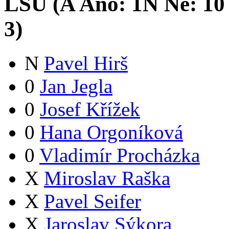
LSU (
A
Ano:
1
N
Ne:
1
0
3
)
N
Pavel Hirš
0
Jan Jegla
0
Josef Křížek
0
Hana Orgoníková
0
Vladimír Procházka
X
Miroslav Raška
X
Pavel Seifer
X
Jaroslav Sýkora