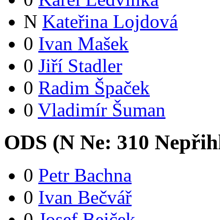
N
Kateřina Lojdová
0
Ivan Mašek
0
Jiří Stadler
0
Radim Špaček
0
Vladimír Šuman
ODS (
N
Ne:
31
0
Nepřih
0
Petr Bachna
0
Ivan Bečvář
0
Josef Bejček