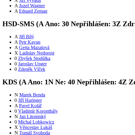
X
Jiří Vyvadil
A
Jozef Wagner
A
Eduard Zeman
HSD-SMS (
A
Ano:
3
0
Nepřihlášen:
3
Z
Zdrž
A
Jiří Bílý
A
Petr Kavan
A
Gerta Mazalová
X
Ladislav Nedorost
0
Zbyšek Stodůlka
0
Jaroslav Unger
0
Zdeněk Vlček
KDS (
A
Ano:
1
N
Ne:
4
0
Nepřihlášen:
4
Z
Zd
N
Marek Benda
0
Jiří Haringer
A
Pavel Kolář
0
Vladimír Koronthály
N
Jan Litomiský
0
Michal Lobkowicz
X
Věnceslav Lukáš
N
Tomáš Svoboda