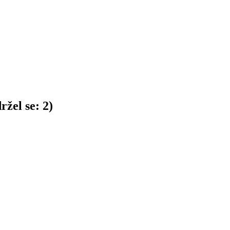
ržel se:
2
)