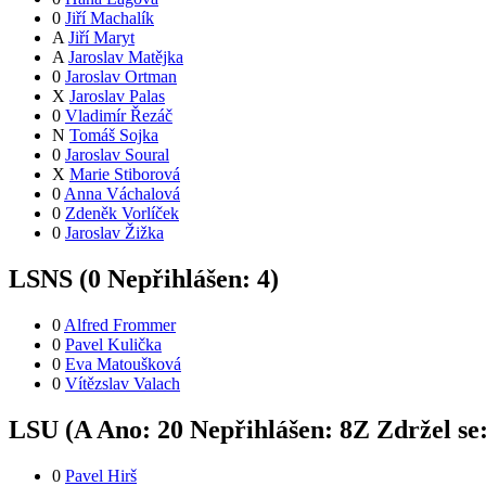
0
Jiří Machalík
A
Jiří Maryt
A
Jaroslav Matějka
0
Jaroslav Ortman
X
Jaroslav Palas
0
Vladimír Řezáč
N
Tomáš Sojka
0
Jaroslav Soural
X
Marie Stiborová
0
Anna Váchalová
0
Zdeněk Vorlíček
0
Jaroslav Žižka
LSNS (
0
Nepřihlášen:
4
)
0
Alfred Frommer
0
Pavel Kulička
0
Eva Matoušková
0
Vítězslav Valach
LSU (
A
Ano:
2
0
Nepřihlášen:
8
Z
Zdržel se
0
Pavel Hirš