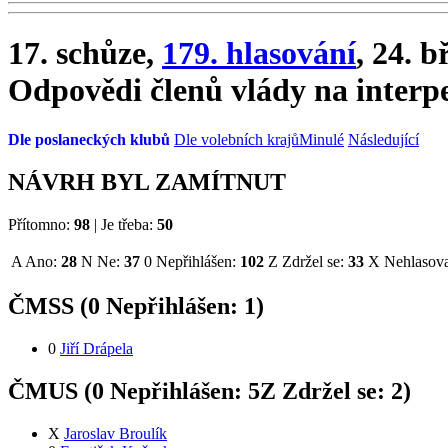
17. schůze,
179. hlasování
, 24. 
Odpovědi členů vlády na interp
Dle poslaneckých klubů
Dle volebních krajů
Minulé
Následující
NÁVRH BYL ZAMÍTNUT
Přítomno:
98
|
Je třeba:
50
A
Ano:
28
N
Ne:
37
0
Nepřihlášen:
102
Z
Zdržel se:
33
X
Nehlasova
ČMSS (
0
Nepřihlášen:
1
)
0
Jiří Drápela
ČMUS (
0
Nepřihlášen:
5
Z
Zdržel se:
2
)
X
Jaroslav Broulík