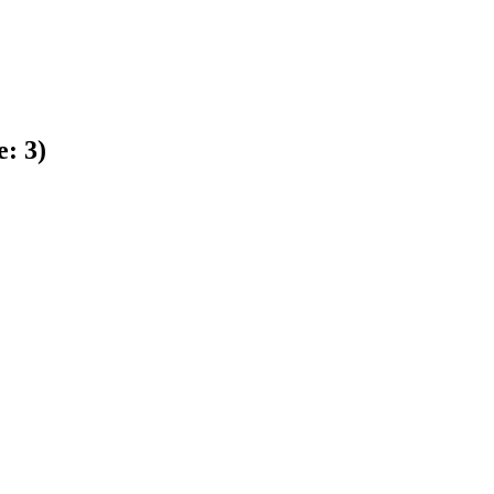
e:
3
)