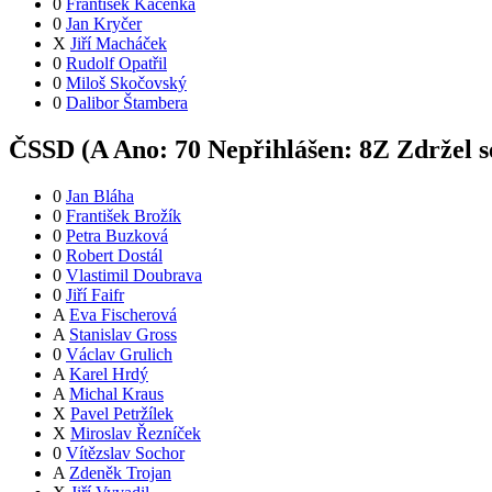
0
František Kačenka
0
Jan Kryčer
X
Jiří Macháček
0
Rudolf Opatřil
0
Miloš Skočovský
0
Dalibor Štambera
ČSSD (
A
Ano:
7
0
Nepřihlášen:
8
Z
Zdržel s
0
Jan Bláha
0
František Brožík
0
Petra Buzková
0
Robert Dostál
0
Vlastimil Doubrava
0
Jiří Faifr
A
Eva Fischerová
A
Stanislav Gross
0
Václav Grulich
A
Karel Hrdý
A
Michal Kraus
X
Pavel Petržílek
X
Miroslav Řezníček
0
Vítězslav Sochor
A
Zdeněk Trojan