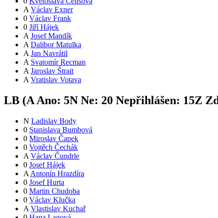
0
Květoslava Čelišová
A
Václav Exner
0
Václav Frank
0
Jiří Hájek
A
Josef Mandík
A
Dalibor Matulka
A
Jan Navrátil
A
Svatomír Recman
A
Jaroslav Štrait
A
Vratislav Votava
LB (
A
Ano:
5
N
Ne:
2
0
Nepřihlášen:
15
Z
Zd
N
Ladislav Body
0
Stanislava Bumbová
0
Miroslav Čapek
0
Vojtěch Čechák
A
Václav Čundrle
0
Josef Hájek
A
Antonín Hrazdíra
0
Josef Hurta
0
Martin Chudoba
0
Václav Klučka
A
Vlastislav Kuchař
0
Hana Lagová