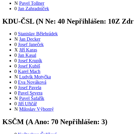
N
Pavel Tollner
0
Jan Zahradníček
KDU-ČSL (
N
Ne:
4
0
Nepřihlášen:
10
Z
Zdrž
0
Stanislav Bělehrádek
N
Jan Decker
0
Josef Janeček
X
Jiří Karas
0
Jan Kasal
0
Josef Krupík
0
Josef Kubiš
0
Karel Mach
N
Ludvík Motyčka
0
Eva Nováková
0
Josef Pavela
0
Pavel Severa
N
Pavel Šafařík
0
Jiří Uřičář
N
Miloslav Výborný
KSČM (
A
Ano:
7
0
Nepřihlášen:
3
)