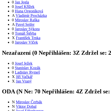
0
Jan Jegla
0
Josef Křížek
0
Hana Orgoníková
A
Vladimír Procházka
0
Miroslav Raška
A
Pavel Seifer
0
Jaroslav Sýkora
0
Tomáš Štěrba
X
František Trnka
0
Jaroslav Vlček
Nezařazení (
0
Nepřihlášen:
3
Z
Zdržel se:
0
Josef Ježek
0
Stanislav Kozák
0
Ladislav Rymeš
X
Jiří Vačkář
X
Jan Vraný
ODA (
N
Ne:
7
0
Nepřihlášen:
4
Z
Zdržel se
N
Miroslav Čerbák
N
Viktor Dobal
N
Josef Effenberger