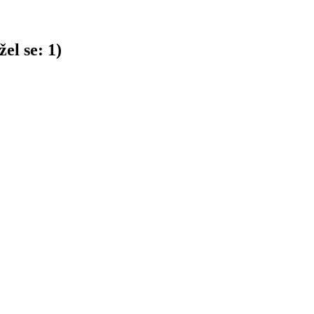
el se:
1
)