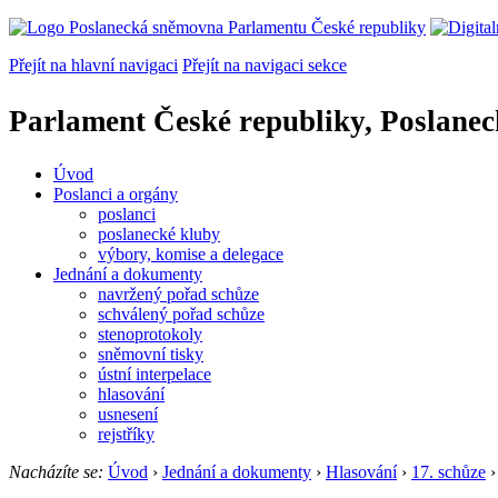
Přejít na hlavní navigaci
Přejít na navigaci sekce
Parlament České republiky, Poslane
Úvod
Poslanci a orgány
poslanci
poslanecké kluby
výbory, komise a delegace
Jednání a dokumenty
navržený pořad schůze
schválený pořad schůze
stenoprotokoly
sněmovní tisky
ústní interpelace
hlasování
usnesení
rejstříky
Nacházíte se:
Úvod
›
Jednání a dokumenty
›
Hlasování
›
17. schůze
›