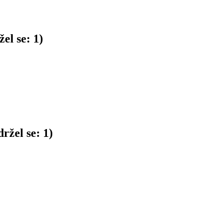
el se:
1
)
ržel se:
1
)