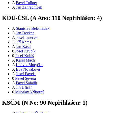
A
Pavel Tollner
A
Jan Zahradníček
KDU-ČSL (
A
Ano:
11
0
Nepřihlášen:
4
)
A
Stanislav Bělehrádek
A
Jan Decker
A
Josef Janeček
A
Jiří Karas
A
Jan Kasal
0
Josef Krupík
0
Josef Kubiš
A
Karel Mach
A
Ludvík Motyčka
A
Eva Nováková
A
Josef Pavela
0
Pavel Severa
A
Pavel Šafařík
A
Jiří Uřičář
0
Miloslav Výborný
KSČM (
N
Ne:
9
0
Nepřihlášen:
1
)