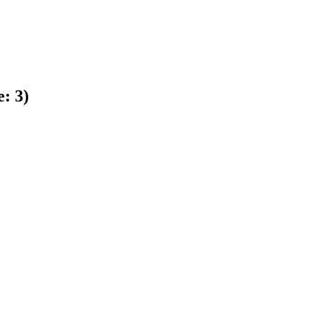
e:
3
)