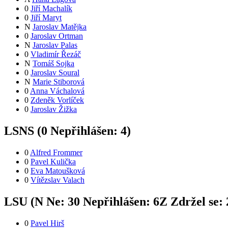
0
Jiří Machalík
0
Jiří Maryt
N
Jaroslav Matějka
0
Jaroslav Ortman
N
Jaroslav Palas
0
Vladimír Řezáč
N
Tomáš Sojka
0
Jaroslav Soural
N
Marie Stiborová
0
Anna Váchalová
0
Zdeněk Vorlíček
0
Jaroslav Žižka
LSNS (
0
Nepřihlášen:
4
)
0
Alfred Frommer
0
Pavel Kulička
0
Eva Matoušková
0
Vítězslav Valach
LSU (
N
Ne:
3
0
Nepřihlášen:
6
Z
Zdržel se:
0
Pavel Hirš