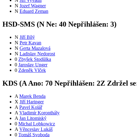
N
Jiří Vyvadil
N
Jozef Wagner
N
Eduard Zeman
HSD-SMS (
N
Ne:
4
0
Nepřihlášen:
3
)
N
Jiří Bílý
N
Petr Kavan
N
Gerta Mazalová
N
Ladislav Nedorost
0
Zbyšek Stodůlka
0
Jaroslav Unger
0
Zdeněk Vlček
KDS (
A
Ano:
7
0
Nepřihlášen:
2
Z
Zdržel se
A
Marek Benda
X
Jiří Haringer
A
Pavel Kolář
A
Vladimír Koronthály
A
Jan Litomiský
0
Michal Lobkowicz
A
Věnceslav Lukáš
0
Tomáš Svoboda