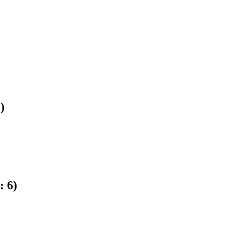
2
)
e:
6
)