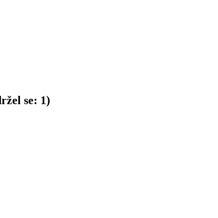
ržel se:
1
)