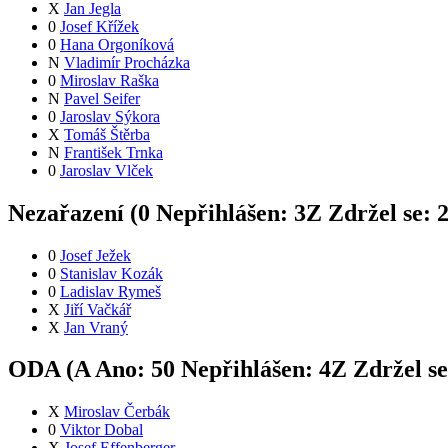
X
Jan Jegla
0
Josef Křížek
0
Hana Orgoníková
N
Vladimír Procházka
0
Miroslav Raška
N
Pavel Seifer
0
Jaroslav Sýkora
X
Tomáš Štěrba
N
František Trnka
0
Jaroslav Vlček
Nezařazení (
0
Nepřihlášen:
3
Z
Zdržel se:
0
Josef Ježek
0
Stanislav Kozák
0
Ladislav Rymeš
X
Jiří Vačkář
X
Jan Vraný
ODA (
A
Ano:
5
0
Nepřihlášen:
4
Z
Zdržel s
X
Miroslav Čerbák
0
Viktor Dobal
X
Josef Effenberger