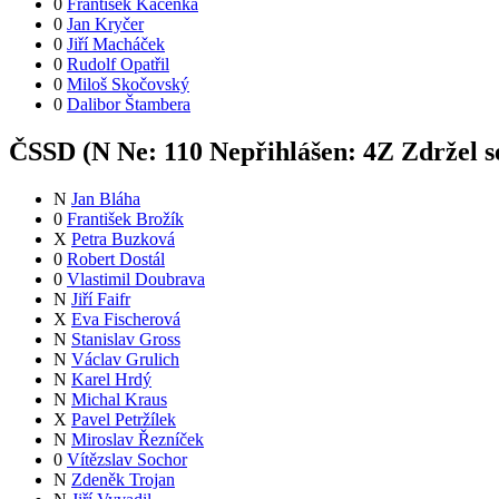
0
František Kačenka
0
Jan Kryčer
0
Jiří Macháček
0
Rudolf Opatřil
0
Miloš Skočovský
0
Dalibor Štambera
ČSSD (
N
Ne:
11
0
Nepřihlášen:
4
Z
Zdržel s
N
Jan Bláha
0
František Brožík
X
Petra Buzková
0
Robert Dostál
0
Vlastimil Doubrava
N
Jiří Faifr
X
Eva Fischerová
N
Stanislav Gross
N
Václav Grulich
N
Karel Hrdý
N
Michal Kraus
X
Pavel Petržílek
N
Miroslav Řezníček
0
Vítězslav Sochor
N
Zdeněk Trojan