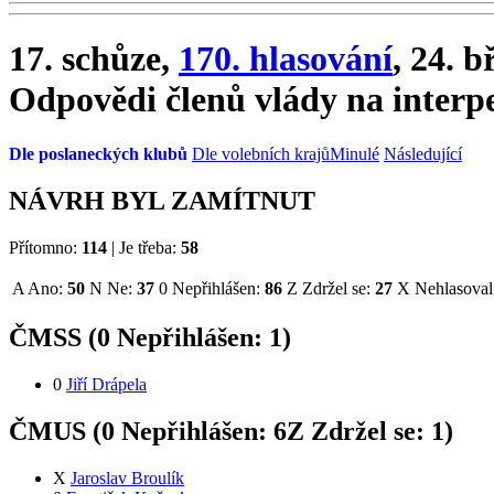
17. schůze,
170. hlasování
, 24. 
Odpovědi členů vlády na interp
Dle poslaneckých klubů
Dle volebních krajů
Minulé
Následující
NÁVRH BYL ZAMÍTNUT
Přítomno:
114
|
Je třeba:
58
A
Ano:
50
N
Ne:
37
0
Nepřihlášen:
86
Z
Zdržel se:
27
X
Nehlasoval
ČMSS (
0
Nepřihlášen:
1
)
0
Jiří Drápela
ČMUS (
0
Nepřihlášen:
6
Z
Zdržel se:
1
)
X
Jaroslav Broulík