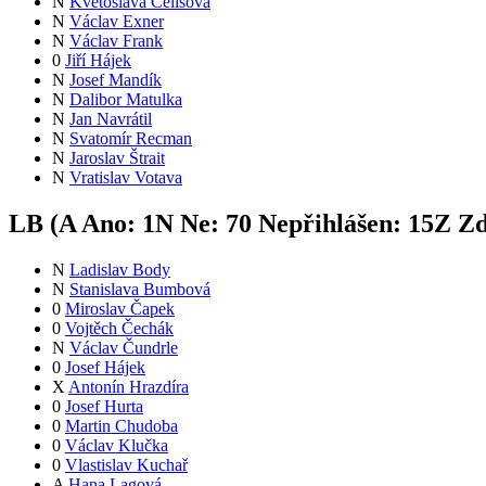
N
Květoslava Čelišová
N
Václav Exner
N
Václav Frank
0
Jiří Hájek
N
Josef Mandík
N
Dalibor Matulka
N
Jan Navrátil
N
Svatomír Recman
N
Jaroslav Štrait
N
Vratislav Votava
LB (
A
Ano:
1
N
Ne:
7
0
Nepřihlášen:
15
Z
Zd
N
Ladislav Body
N
Stanislava Bumbová
0
Miroslav Čapek
0
Vojtěch Čechák
N
Václav Čundrle
0
Josef Hájek
X
Antonín Hrazdíra
0
Josef Hurta
0
Martin Chudoba
0
Václav Klučka
0
Vlastislav Kuchař
A
Hana Lagová