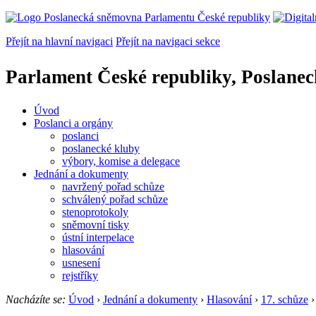
Přejít na hlavní navigaci
Přejít na navigaci sekce
Parlament České republiky, Poslane
Úvod
Poslanci a orgány
poslanci
poslanecké kluby
výbory, komise a delegace
Jednání a dokumenty
navržený pořad schůze
schválený pořad schůze
stenoprotokoly
sněmovní tisky
ústní interpelace
hlasování
usnesení
rejstříky
Nacházíte se:
Úvod
›
Jednání a dokumenty
›
Hlasování
›
17. schůze
›