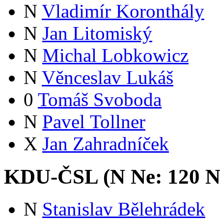
N
Vladimír Koronthály
N
Jan Litomiský
N
Michal Lobkowicz
N
Věnceslav Lukáš
0
Tomáš Svoboda
N
Pavel Tollner
X
Jan Zahradníček
KDU-ČSL (
N
Ne:
12
0
N
N
Stanislav Bělehrádek