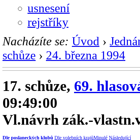
usnesení
rejstříky
Nacházíte se:
Úvod
›
Jedná
schůze
›
24. března 1994
17. schůze,
69. hlasov
09:49:00
Vl.návrh zák.-vlastn
Dle poslaneckých klubů
Dle volebních krajů
Minulé
Následující