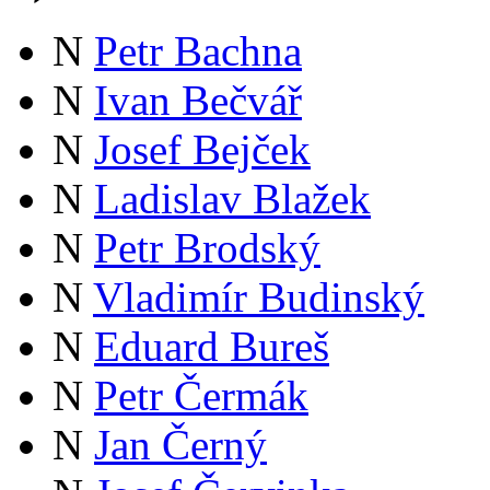
N
Petr Bachna
N
Ivan Bečvář
N
Josef Bejček
N
Ladislav Blažek
N
Petr Brodský
N
Vladimír Budinský
N
Eduard Bureš
N
Petr Čermák
N
Jan Černý