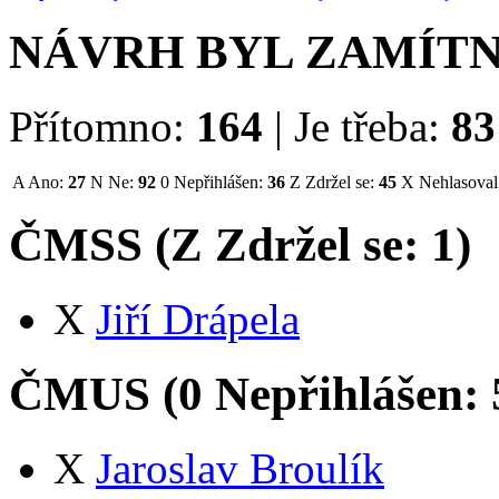
NÁVRH BYL ZAMÍT
Přítomno:
164
|
Je třeba:
83
A
Ano:
27
N
Ne:
92
0
Nepřihlášen:
36
Z
Zdržel se:
45
X
Nehlasoval
ČMSS (
Z
Zdržel se:
1
)
X
Jiří Drápela
ČMUS (
0
Nepřihlášen:
X
Jaroslav Broulík