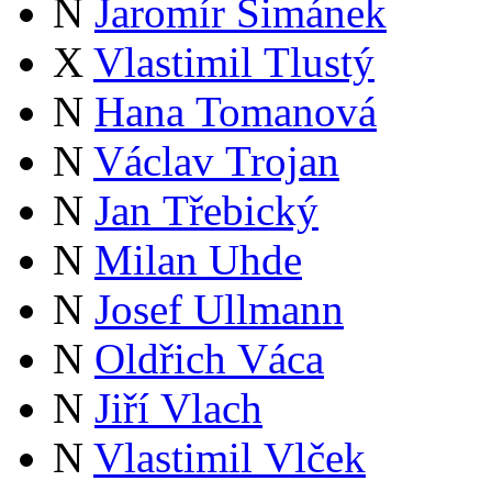
N
Jaromír Šimánek
X
Vlastimil Tlustý
N
Hana Tomanová
N
Václav Trojan
N
Jan Třebický
N
Milan Uhde
N
Josef Ullmann
N
Oldřich Váca
N
Jiří Vlach
N
Vlastimil Vlček