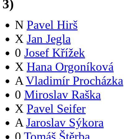
3
)
N
Pavel Hirš
X
Jan Jegla
0
Josef Křížek
X
Hana Orgoníková
A
Vladimír Procházka
0
Miroslav Raška
X
Pavel Seifer
A
Jaroslav Sýkora
0
Tomáš Štěrba