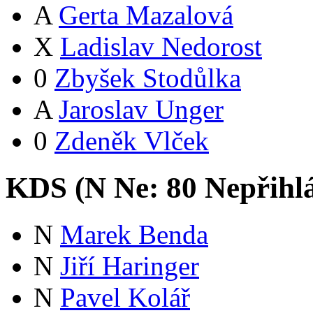
A
Gerta Mazalová
X
Ladislav Nedorost
0
Zbyšek Stodůlka
A
Jaroslav Unger
0
Zdeněk Vlček
KDS (
N
Ne:
8
0
Nepřihl
N
Marek Benda
N
Jiří Haringer
N
Pavel Kolář