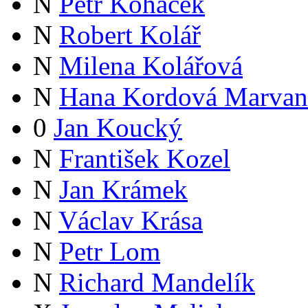
N
Petr Koháček
N
Robert Kolář
N
Milena Kolářová
N
Hana Kordová Marvan
0
Jan Koucký
N
František Kozel
N
Jan Krámek
N
Václav Krása
N
Petr Lom
N
Richard Mandelík