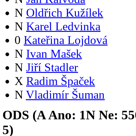
N
Oldřich Kužílek
N
Karel Ledvinka
0
Kateřina Lojdová
N
Ivan Mašek
N
Jiří Stadler
X
Radim Špaček
N
Vladimír Šuman
ODS (
A
Ano:
1
N
Ne:
55
5
)