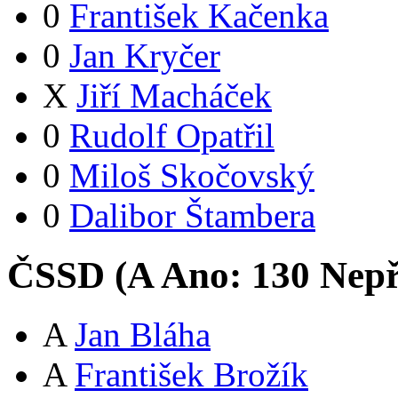
0
František Kačenka
0
Jan Kryčer
X
Jiří Macháček
0
Rudolf Opatřil
0
Miloš Skočovský
0
Dalibor Štambera
ČSSD (
A
Ano:
13
0
Nepř
A
Jan Bláha
A
František Brožík