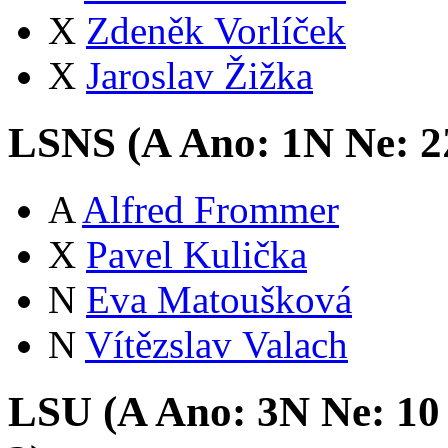
X
Zdeněk Vorlíček
X
Jaroslav Žižka
LSNS (
A
Ano:
1
N
Ne:
2
A
Alfred Frommer
X
Pavel Kulička
N
Eva Matoušková
N
Vítězslav Valach
LSU (
A
Ano:
3
N
Ne:
1
0