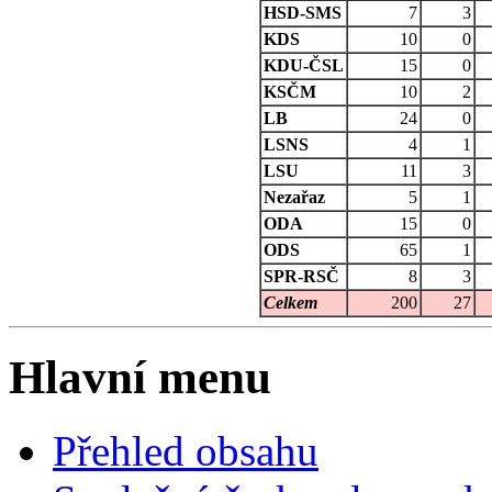
HSD-SMS
7
3
KDS
10
0
KDU-ČSL
15
0
KSČM
10
2
LB
24
0
LSNS
4
1
LSU
11
3
Nezařaz
5
1
ODA
15
0
ODS
65
1
SPR-RSČ
8
3
Celkem
200
27
Hlavní menu
Přehled obsahu