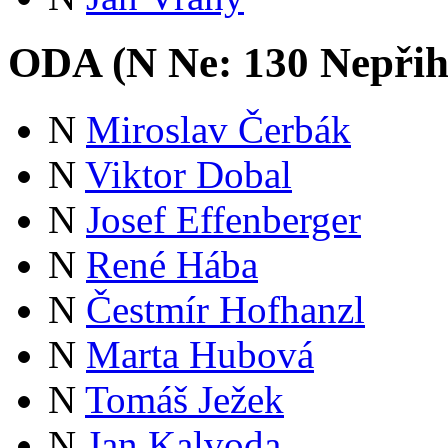
ODA (
N
Ne:
13
0
Nepřih
N
Miroslav Čerbák
N
Viktor Dobal
N
Josef Effenberger
N
René Hába
N
Čestmír Hofhanzl
N
Marta Hubová
N
Tomáš Ježek
N
Jan Kalvoda