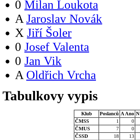
0
Milan Loukota
A
Jaroslav Novák
X
Jiří Šoler
0
Josef Valenta
0
Jan Vik
A
Oldřich Vrcha
Tabulkovy vypis
Klub
Poslanců
A
Ano
N
ČMSS
1
0
ČMUS
7
0
ČSSD
18
13