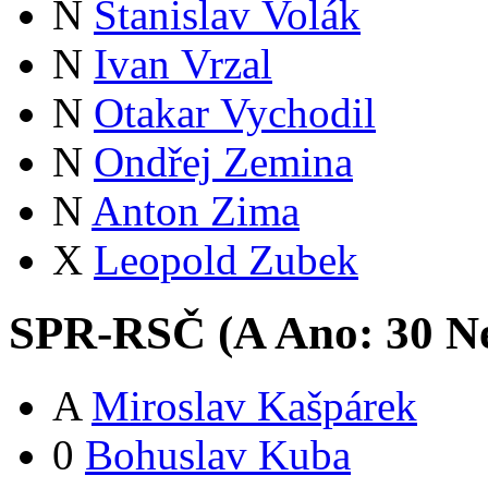
N
Stanislav Volák
N
Ivan Vrzal
N
Otakar Vychodil
N
Ondřej Zemina
N
Anton Zima
X
Leopold Zubek
SPR-RSČ (
A
Ano:
3
0
Ne
A
Miroslav Kašpárek
0
Bohuslav Kuba