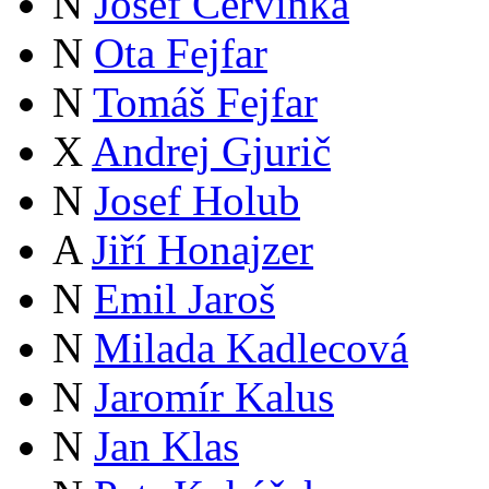
N
Josef Červinka
N
Ota Fejfar
N
Tomáš Fejfar
X
Andrej Gjurič
N
Josef Holub
A
Jiří Honajzer
N
Emil Jaroš
N
Milada Kadlecová
N
Jaromír Kalus
N
Jan Klas