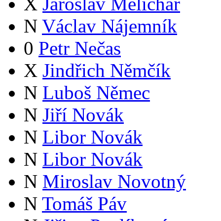
X
Jaroslav Melichar
N
Václav Nájemník
0
Petr Nečas
X
Jindřich Němčík
N
Luboš Němec
N
Jiří Novák
N
Libor Novák
N
Libor Novák
N
Miroslav Novotný
N
Tomáš Páv