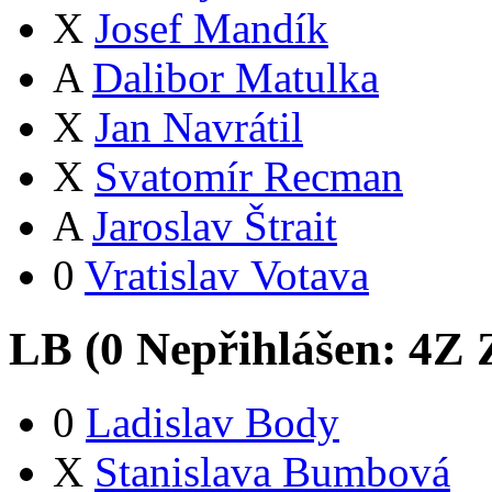
X
Josef Mandík
A
Dalibor Matulka
X
Jan Navrátil
X
Svatomír Recman
A
Jaroslav Štrait
0
Vratislav Votava
LB (
0
Nepřihlášen:
4
Z
Z
0
Ladislav Body
X
Stanislava Bumbová