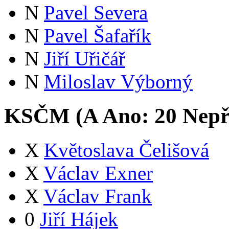
N
Pavel Severa
N
Pavel Šafařík
N
Jiří Uřičář
N
Miloslav Výborný
KSČM (
A
Ano:
2
0
Nepř
X
Květoslava Čelišová
X
Václav Exner
X
Václav Frank
0
Jiří Hájek