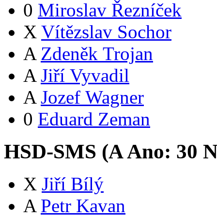
0
Miroslav Řezníček
X
Vítězslav Sochor
A
Zdeněk Trojan
A
Jiří Vyvadil
A
Jozef Wagner
0
Eduard Zeman
HSD-SMS (
A
Ano:
3
0
N
X
Jiří Bílý
A
Petr Kavan