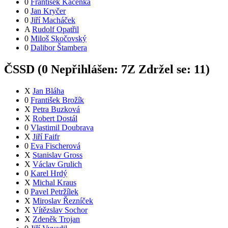
0
František Kačenka
0
Jan Kryčer
0
Jiří Macháček
A
Rudolf Opatřil
0
Miloš Skočovský
0
Dalibor Štambera
ČSSD (
0
Nepřihlášen:
7
Z
Zdržel se:
11
)
X
Jan Bláha
0
František Brožík
X
Petra Buzková
X
Robert Dostál
0
Vlastimil Doubrava
X
Jiří Faifr
0
Eva Fischerová
X
Stanislav Gross
X
Václav Grulich
0
Karel Hrdý
X
Michal Kraus
0
Pavel Petržílek
X
Miroslav Řezníček
X
Vítězslav Sochor
X
Zdeněk Trojan