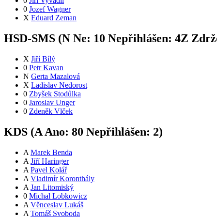
0
Jiří Vyvadil
0
Jozef Wagner
X
Eduard Zeman
HSD-SMS (
N
Ne:
1
0
Nepřihlášen:
4
Z
Zdrže
X
Jiří Bílý
0
Petr Kavan
N
Gerta Mazalová
X
Ladislav Nedorost
0
Zbyšek Stodůlka
0
Jaroslav Unger
0
Zdeněk Vlček
KDS (
A
Ano:
8
0
Nepřihlášen:
2
)
A
Marek Benda
A
Jiří Haringer
A
Pavel Kolář
A
Vladimír Koronthály
A
Jan Litomiský
0
Michal Lobkowicz
A
Věnceslav Lukáš
A
Tomáš Svoboda