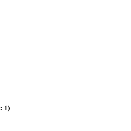
e:
1
)