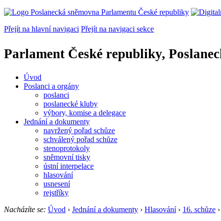
Přejít na hlavní navigaci
Přejít na navigaci sekce
Parlament České republiky, Poslane
Úvod
Poslanci a orgány
poslanci
poslanecké kluby
výbory, komise a delegace
Jednání a dokumenty
navržený pořad schůze
schválený pořad schůze
stenoprotokoly
sněmovní tisky
ústní interpelace
hlasování
usnesení
rejstříky
Nacházíte se:
Úvod
›
Jednání a dokumenty
›
Hlasování
›
16. schůze
›