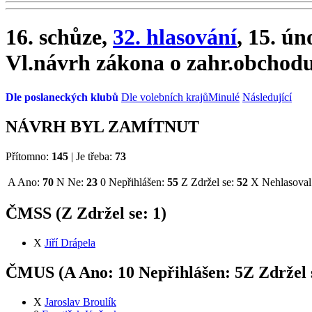
16. schůze,
32. hlasování
, 15. ú
Vl.návrh zákona o zahr.obchodu 
Dle poslaneckých klubů
Dle volebních krajů
Minulé
Následující
NÁVRH BYL ZAMÍTNUT
Přítomno:
145
|
Je třeba:
73
A
Ano:
70
N
Ne:
23
0
Nepřihlášen:
55
Z
Zdržel se:
52
X
Nehlasoval
ČMSS (
Z
Zdržel se:
1
)
X
Jiří Drápela
ČMUS (
A
Ano:
1
0
Nepřihlášen:
5
Z
Zdržel 
X
Jaroslav Broulík