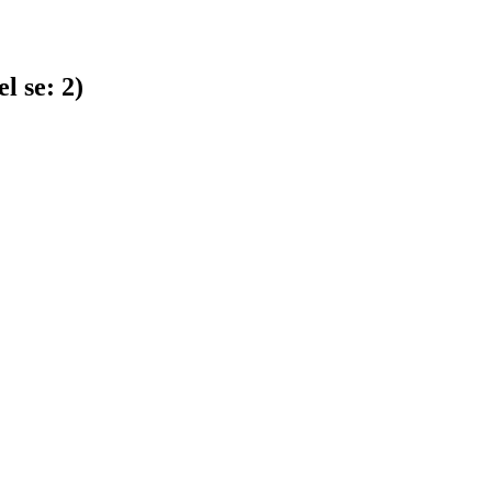
l se:
2
)