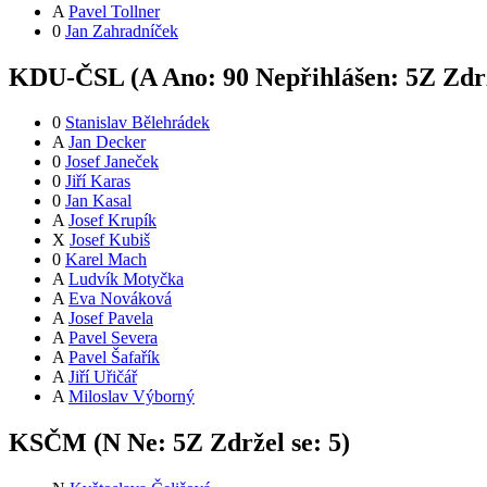
A
Pavel Tollner
0
Jan Zahradníček
KDU-ČSL (
A
Ano:
9
0
Nepřihlášen:
5
Z
Zdrž
0
Stanislav Bělehrádek
A
Jan Decker
0
Josef Janeček
0
Jiří Karas
0
Jan Kasal
A
Josef Krupík
X
Josef Kubiš
0
Karel Mach
A
Ludvík Motyčka
A
Eva Nováková
A
Josef Pavela
A
Pavel Severa
A
Pavel Šafařík
A
Jiří Uřičář
A
Miloslav Výborný
KSČM (
N
Ne:
5
Z
Zdržel se:
5
)