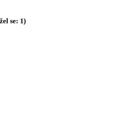
el se:
1
)