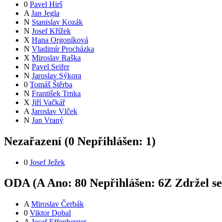
0
Pavel Hirš
A
Jan Jegla
N
Stanislav Kozák
N
Josef Křížek
X
Hana Orgoníková
N
Vladimír Procházka
X
Miroslav Raška
N
Pavel Seifer
N
Jaroslav Sýkora
0
Tomáš Štěrba
N
František Trnka
X
Jiří Vačkář
A
Jaroslav Vlček
N
Jan Vraný
Nezařazení (
0
Nepřihlášen:
1
)
0
Josef Ježek
ODA (
A
Ano:
8
0
Nepřihlášen:
6
Z
Zdržel s
A
Miroslav Čerbák
0
Viktor Dobal
A
Josef Effenberger