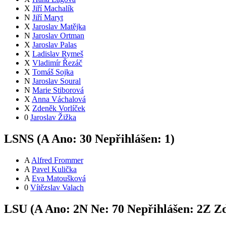
X
Jiří Machalík
N
Jiří Maryt
X
Jaroslav Matějka
N
Jaroslav Ortman
X
Jaroslav Palas
X
Ladislav Rymeš
X
Vladimír Řezáč
X
Tomáš Sojka
N
Jaroslav Soural
N
Marie Stiborová
X
Anna Váchalová
X
Zdeněk Vorlíček
0
Jaroslav Žižka
LSNS (
A
Ano:
3
0
Nepřihlášen:
1
)
A
Alfred Frommer
A
Pavel Kulička
A
Eva Matoušková
0
Vítězslav Valach
LSU (
A
Ano:
2
N
Ne:
7
0
Nepřihlášen:
2
Z
Zd