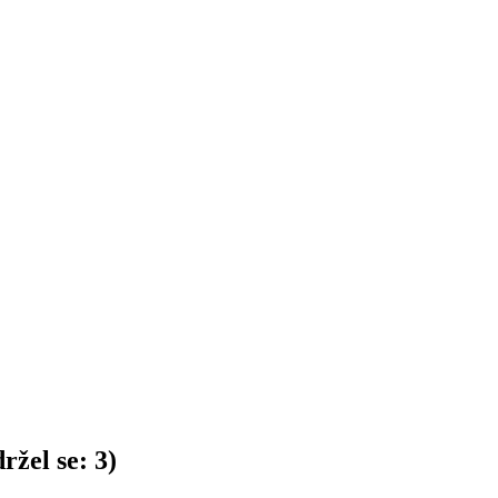
ržel se:
3
)