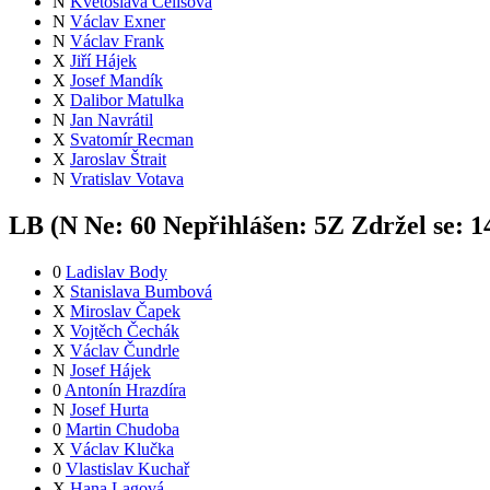
N
Květoslava Čelišová
N
Václav Exner
N
Václav Frank
X
Jiří Hájek
X
Josef Mandík
X
Dalibor Matulka
N
Jan Navrátil
X
Svatomír Recman
X
Jaroslav Štrait
N
Vratislav Votava
LB (
N
Ne:
6
0
Nepřihlášen:
5
Z
Zdržel se:
1
0
Ladislav Body
X
Stanislava Bumbová
X
Miroslav Čapek
X
Vojtěch Čechák
X
Václav Čundrle
N
Josef Hájek
0
Antonín Hrazdíra
N
Josef Hurta
0
Martin Chudoba
X
Václav Klučka
0
Vlastislav Kuchař
X
Hana Lagová