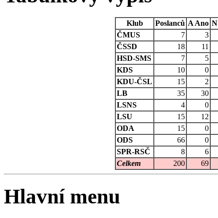
Klub
Poslanců
A
Ano
N
ČMUS
7
3
ČSSD
18
11
HSD-SMS
7
5
KDS
10
0
KDU-ČSL
15
2
LB
35
30
LSNS
4
0
LSU
15
12
ODA
15
0
ODS
66
0
SPR-RSČ
8
6
Celkem
200
69
Hlavní menu