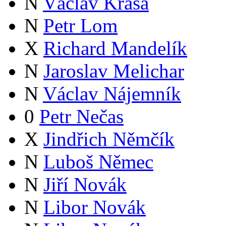
N
Václav Krása
N
Petr Lom
X
Richard Mandelík
N
Jaroslav Melichar
N
Václav Nájemník
0
Petr Nečas
X
Jindřich Němčík
N
Luboš Němec
N
Jiří Novák
N
Libor Novák