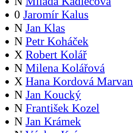
N
Milada Kadlecová
0
Jaromír Kalus
N
Jan Klas
N
Petr Koháček
X
Robert Kolář
N
Milena Kolářová
X
Hana Kordová Marvan
N
Jan Koucký
N
František Kozel
N
Jan Krámek