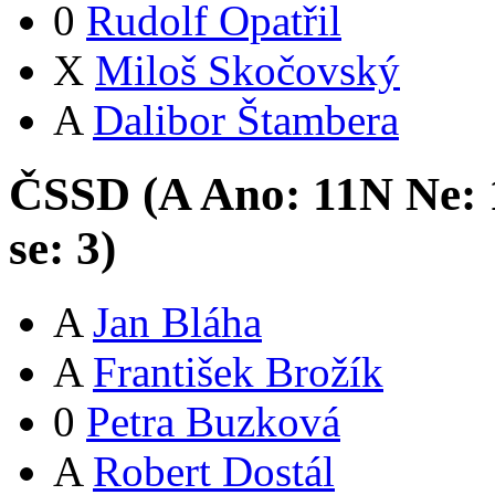
0
Rudolf Opatřil
X
Miloš Skočovský
A
Dalibor Štambera
ČSSD (
A
Ano:
11
N
Ne:
se:
3
)
A
Jan Bláha
A
František Brožík
0
Petra Buzková
A
Robert Dostál