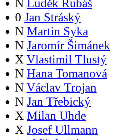
N
Luděk Rubáš
0
Jan Stráský
N
Martin Syka
N
Jaromír Šimánek
X
Vlastimil Tlustý
N
Hana Tomanová
N
Václav Trojan
N
Jan Třebický
X
Milan Uhde
X
Josef Ullmann