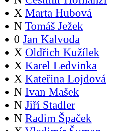
X
Marta Hubová
N
Tomáš Ježek
0
Jan Kalvoda
X
Oldřich Kužílek
X
Karel Ledvinka
X
Kateřina Lojdová
N
Ivan Mašek
N
Jiří Stadler
N
Radim Špaček