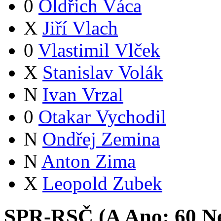
0
Oldřich Váca
X
Jiří Vlach
0
Vlastimil Vlček
X
Stanislav Volák
N
Ivan Vrzal
0
Otakar Vychodil
N
Ondřej Zemina
N
Anton Zima
X
Leopold Zubek
SPR-RSČ (
A
Ano:
6
0
Ne