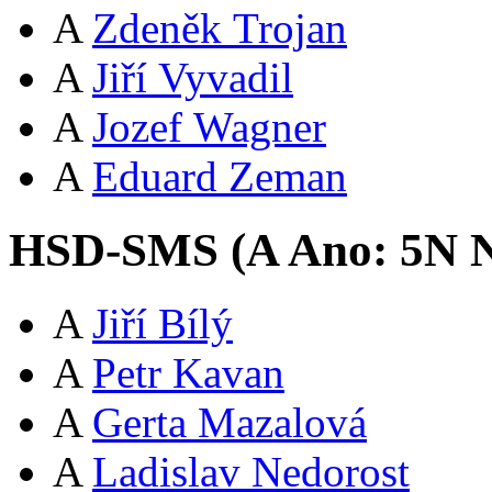
A
Zdeněk Trojan
A
Jiří Vyvadil
A
Jozef Wagner
A
Eduard Zeman
HSD-SMS (
A
Ano:
5
N
N
A
Jiří Bílý
A
Petr Kavan
A
Gerta Mazalová
A
Ladislav Nedorost