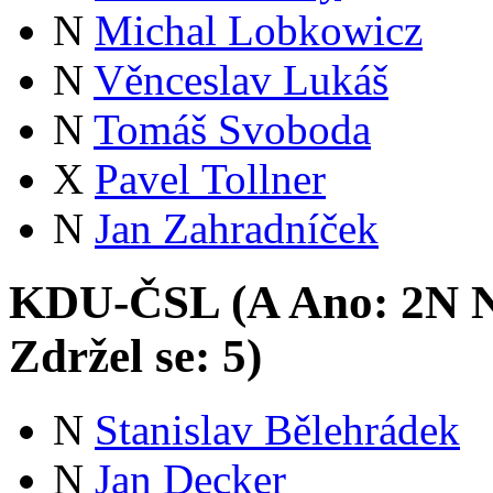
N
Michal Lobkowicz
N
Věnceslav Lukáš
N
Tomáš Svoboda
X
Pavel Tollner
N
Jan Zahradníček
KDU-ČSL (
A
Ano:
2
N
N
Zdržel se:
5
)
N
Stanislav Bělehrádek
N
Jan Decker