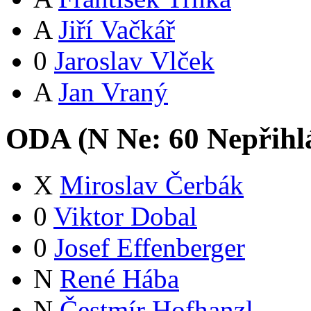
A
Jiří Vačkář
0
Jaroslav Vlček
A
Jan Vraný
ODA (
N
Ne:
6
0
Nepřihl
X
Miroslav Čerbák
0
Viktor Dobal
0
Josef Effenberger
N
René Hába
N
Čestmír Hofhanzl