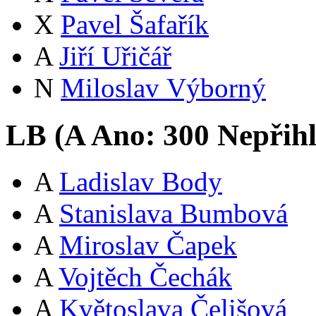
X
Pavel Šafařík
A
Jiří Uřičář
N
Miloslav Výborný
LB (
A
Ano:
30
0
Nepřih
A
Ladislav Body
A
Stanislava Bumbová
A
Miroslav Čapek
A
Vojtěch Čechák
A
Květoslava Čelišová