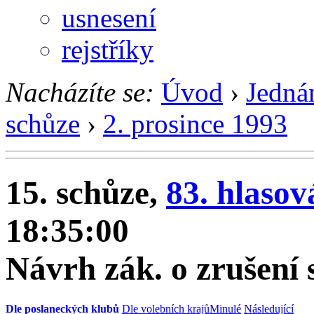
usnesení
rejstříky
Nacházíte se:
Úvod
›
Jedná
schůze
›
2. prosince 1993
15. schůze,
83. hlasov
18:35:00
Návrh zák. o zrušení
Dle poslaneckých klubů
Dle volebních krajů
Minulé
Následující