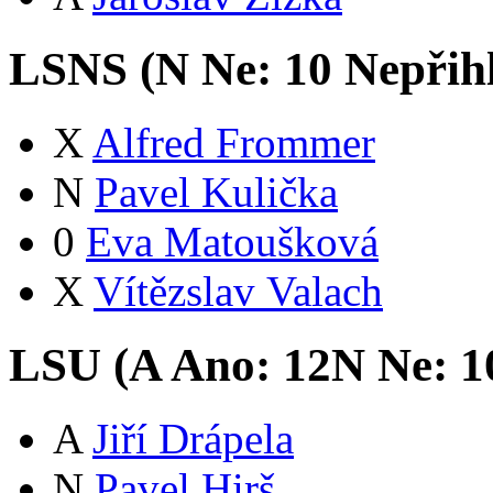
LSNS (
N
Ne:
1
0
Nepřih
X
Alfred Frommer
N
Pavel Kulička
0
Eva Matoušková
X
Vítězslav Valach
LSU (
A
Ano:
12
N
Ne:
1
A
Jiří Drápela
N
Pavel Hirš