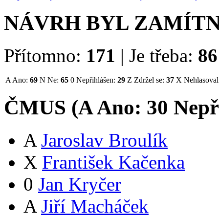
NÁVRH BYL ZAMÍT
Přítomno:
171
|
Je třeba:
86
A
Ano:
69
N
Ne:
65
0
Nepřihlášen:
29
Z
Zdržel se:
37
X
Nehlasoval
ČMUS (
A
Ano:
3
0
Nepř
A
Jaroslav Broulík
X
František Kačenka
0
Jan Kryčer
A
Jiří Macháček