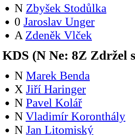
N
Zbyšek Stodůlka
0
Jaroslav Unger
A
Zdeněk Vlček
KDS (
N
Ne:
8
Z
Zdržel 
N
Marek Benda
X
Jiří Haringer
N
Pavel Kolář
N
Vladimír Koronthály
N
Jan Litomiský