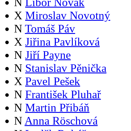
N
Libor Novák
X
Miroslav Novotný
N
Tomáš Páv
X
Jiřina Pavlíková
N
Jiří Payne
N
Stanislav Pěnička
X
Pavel Pešek
N
František Pluhař
N
Martin Přibáň
N
Anna Röschová