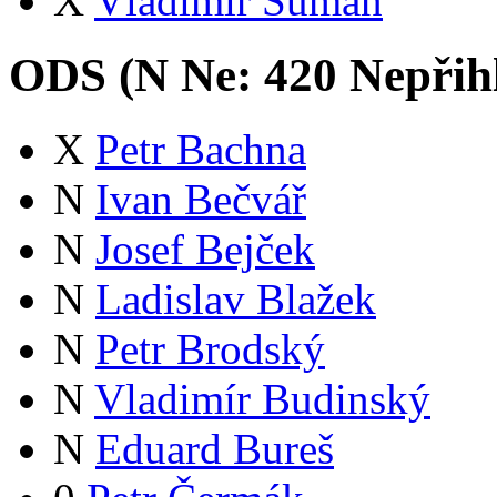
X
Vladimír Šuman
ODS (
N
Ne:
42
0
Nepřih
X
Petr Bachna
N
Ivan Bečvář
N
Josef Bejček
N
Ladislav Blažek
N
Petr Brodský
N
Vladimír Budinský
N
Eduard Bureš