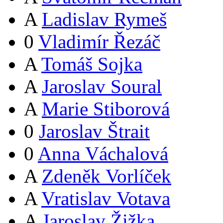
A
Ladislav Rymeš
0
Vladimír Řezáč
A
Tomáš Sojka
A
Jaroslav Soural
A
Marie Stiborová
0
Jaroslav Štrait
0
Anna Váchalová
A
Zdeněk Vorlíček
A
Vratislav Votava
A
Jaroslav Žižka