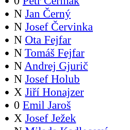
0
Petr Čermák
N
Jan Černý
N
Josef Červinka
N
Ota Fejfar
N
Tomáš Fejfar
N
Andrej Gjurič
N
Josef Holub
X
Jiří Honajzer
0
Emil Jaroš
X
Josef Ježek