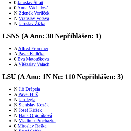
0
Jaroslav Štrait
0
Anna Váchalová
N
Zdeněk Vorlíček
N
Vratislav Votava
N
Jaroslav Žižka
LSNS (
A
Ano:
3
0
Nepřihlášen:
1
)
A
Alfred Frommer
A
Pavel Kulička
0
Eva Matoušková
A
Vítězslav Valach
LSU (
A
Ano:
1
N
Ne:
11
0
Nepřihlášen:
3
)
N
Jiří Drápela
A
Pavel Hirš
N
Jan Jegla
N
Stanislav Kozák
N
Josef Křížek
N
Hana Orgoníková
N
Vladimír Procházka
0
Miroslav Raška