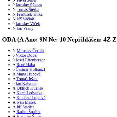
N
Pavel Seifer
0
Jaroslav Sýkora
N
Tomáš Štěrba
N
František Trnka
N
Jiří Vačkář
0
Jaroslav Vlček
N
Jan Vraný
ODA (
A
Ano:
9
N
Ne:
1
0
Nepřihlášen:
4
Z
Zd
N
Miroslav Čerbák
0
Viktor Dobal
0
Josef Effenberger
A
René Hába
0
Čestmír Hofhanzl
A
Marta Hubová
A
Tomáš Ježek
0
Jan Kalvoda
X
Oldřich Kužílek
A
Karel Ledvinka
A
Kateřina Lojdová
A
Ivan Mašek
A
Jiří Stadler
A
Radim Špaček
A
Vladimír Šuman