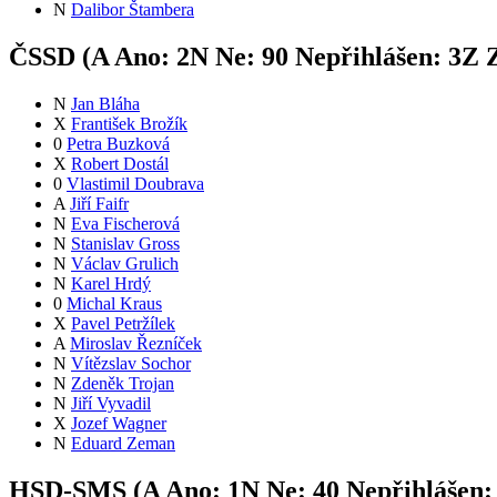
N
Dalibor Štambera
ČSSD (
A
Ano:
2
N
Ne:
9
0
Nepřihlášen:
3
Z
Z
N
Jan Bláha
X
František Brožík
0
Petra Buzková
X
Robert Dostál
0
Vlastimil Doubrava
A
Jiří Faifr
N
Eva Fischerová
N
Stanislav Gross
N
Václav Grulich
N
Karel Hrdý
0
Michal Kraus
X
Pavel Petržílek
A
Miroslav Řezníček
N
Vítězslav Sochor
N
Zdeněk Trojan
N
Jiří Vyvadil
X
Jozef Wagner
N
Eduard Zeman
HSD-SMS (
A
Ano:
1
N
Ne:
4
0
Nepřihlášen