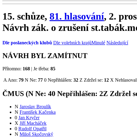
15. schůze,
81. hlasování
, 2. pro
Návrh zák. o zrušení st.tabák.
Dle poslaneckých klubů
Dle volebních krajů
Minulé
Následující
NÁVRH BYL ZAMÍTNUT
Přítomno:
168
|
Je třeba:
85
A
Ano:
79
N
Ne:
77
0
Nepřihlášen:
32
Z
Zdržel se:
12
X
Nehlasoval
ČMUS (
N
Ne:
4
0
Nepřihlášen:
2
Z
Zdržel s
N
Jaroslav Broulík
N
František Kačenka
0
Jan Kryčer
X
Jiří Macháček
0
Rudolf Opatřil
N
Miloš Skočovský