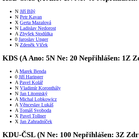
N
Jiří Bílý
N
Petr Kavan
X
Gerta Mazalová
N
Ladislav Nedorost
A
Zbyšek Stodůlka
0
Jaroslav Unger
N
Zdeněk Vlček
KDS (
A
Ano:
5
N
Ne:
2
0
Nepřihlášen:
1
Z
Zd
A
Marek Benda
0
Jiří Haringer
A
Pavel Kolář
N
Vladimír Koronthály
N
Jan Litomiský
A
Michal Lobkowicz
A
Věnceslav Lukáš
A
Tomáš Svoboda
X
Pavel Tollner
X
Jan Zahradníček
KDU-ČSL (
N
Ne:
10
0
Nepřihlášen:
3
Z
Zdrž