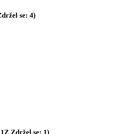
držel se:
4
)
:
1
Z
Zdržel se:
1
)