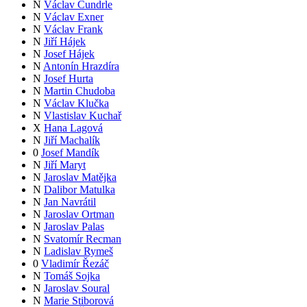
N
Václav Čundrle
N
Václav Exner
N
Václav Frank
N
Jiří Hájek
N
Josef Hájek
N
Antonín Hrazdíra
N
Josef Hurta
N
Martin Chudoba
N
Václav Klučka
N
Vlastislav Kuchař
X
Hana Lagová
N
Jiří Machalík
0
Josef Mandík
N
Jiří Maryt
N
Jaroslav Matějka
N
Dalibor Matulka
N
Jan Navrátil
N
Jaroslav Ortman
N
Jaroslav Palas
N
Svatomír Recman
N
Ladislav Rymeš
0
Vladimír Řezáč
N
Tomáš Sojka
N
Jaroslav Soural
N
Marie Stiborová