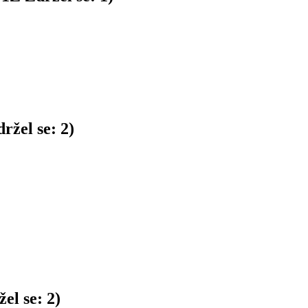
ržel se:
2
)
el se:
2
)