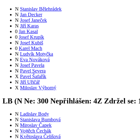
N
Stanislav Bělehrádek
N
Jan Decker
N
Josef Janeček
N
Jiří Karas
0
Jan Kasal
0
Josef Krupík
N
Josef Kubiš
0
Karel Mach
N
Ludvík Motyčka
N
Eva Nováková
N
Josef Pavela
N
Pavel Severa
X
Pavel Šafařík
N
Jiří Uřičář
X
Miloslav Výborný
LB (
N
Ne:
30
0
Nepřihlášen:
4
Z
Zdržel se:
N
Ladislav Body
N
Stanislava Bumbová
N
Miroslav Čapek
N
Vojtěch Čechák
N
Květoslava Čelišová