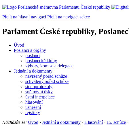
Přejít na hlavní navigaci
Přejít na navigaci sekce
Parlament České republiky, Poslane
Úvod
Poslanci a orgány
poslanci
poslanecké kluby
výbory, komise a delegace
Jednání a dokumenty
navržený pořad schůze
schválený pořad schůze
stenoprotokoly
sněmovní tisky
ústní interpelace
hlasování
usnesení
rejstříky
Nacházíte se:
Úvod
›
Jednání a dokumenty
›
Hlasování
›
15. schůze
›