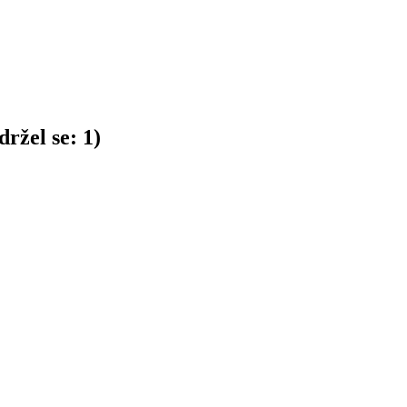
ržel se:
1
)