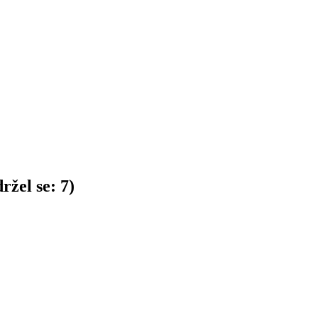
ržel se:
7
)