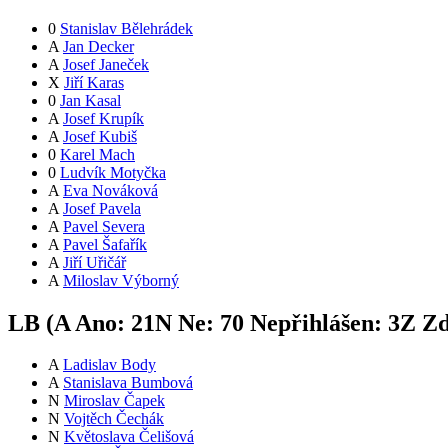
0
Stanislav Bělehrádek
A
Jan Decker
A
Josef Janeček
X
Jiří Karas
0
Jan Kasal
A
Josef Krupík
A
Josef Kubiš
0
Karel Mach
0
Ludvík Motyčka
A
Eva Nováková
A
Josef Pavela
A
Pavel Severa
A
Pavel Šafařík
A
Jiří Uřičář
A
Miloslav Výborný
LB (
A
Ano:
21
N
Ne:
7
0
Nepřihlášen:
3
Z
Zd
A
Ladislav Body
A
Stanislava Bumbová
N
Miroslav Čapek
N
Vojtěch Čechák
N
Květoslava Čelišová