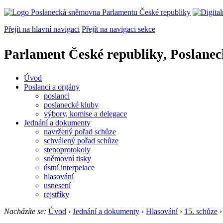
Přejít na hlavní navigaci
Přejít na navigaci sekce
Parlament České republiky, Poslane
Úvod
Poslanci a orgány
poslanci
poslanecké kluby
výbory, komise a delegace
Jednání a dokumenty
navržený pořad schůze
schválený pořad schůze
stenoprotokoly
sněmovní tisky
ústní interpelace
hlasování
usnesení
rejstříky
Nacházíte se:
Úvod
›
Jednání a dokumenty
›
Hlasování
›
15. schůze
›