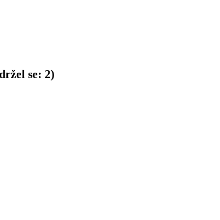
ržel se:
2
)