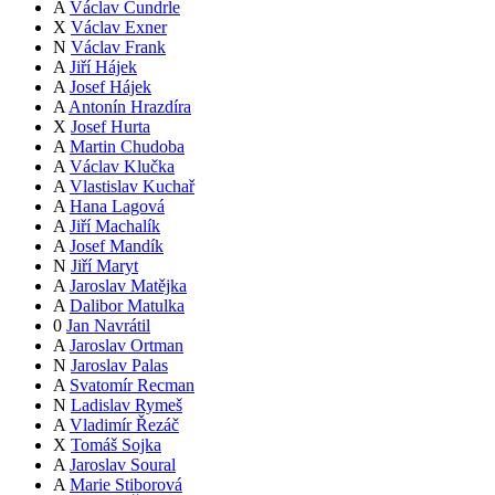
A
Václav Čundrle
X
Václav Exner
N
Václav Frank
A
Jiří Hájek
A
Josef Hájek
A
Antonín Hrazdíra
X
Josef Hurta
A
Martin Chudoba
A
Václav Klučka
A
Vlastislav Kuchař
A
Hana Lagová
A
Jiří Machalík
A
Josef Mandík
N
Jiří Maryt
A
Jaroslav Matějka
A
Dalibor Matulka
0
Jan Navrátil
A
Jaroslav Ortman
N
Jaroslav Palas
A
Svatomír Recman
N
Ladislav Rymeš
A
Vladimír Řezáč
X
Tomáš Sojka
A
Jaroslav Soural
A
Marie Stiborová