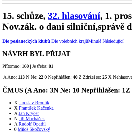
15. schůze,
32. hlasování
, 1. pro
Nov.zák. o dani silniční,správě d
Dle poslaneckých klubů
Dle volebních krajů
Minulé
Následující
NÁVRH BYL PŘIJAT
Přítomno:
160
|
Je třeba:
81
A
Ano:
113
N
Ne:
22
0
Nepřihlášen:
40
Z
Zdržel se:
25
X
Nehlasova
ČMUS (
A
Ano:
3
N
Ne:
1
0
Nepřihlášen:
1
Z
X
Jaroslav Broulík
X
František Kačenka
A
Jan Kryčer
N
Jiří Macháček
A
Rudolf Opatřil
0
Miloš Skočovský