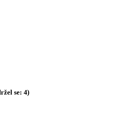
ržel se:
4
)