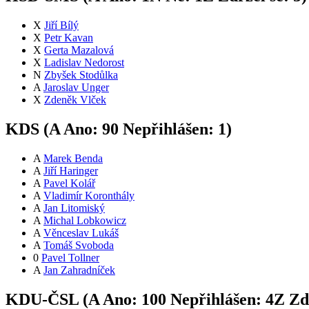
X
Jiří Bílý
X
Petr Kavan
X
Gerta Mazalová
X
Ladislav Nedorost
N
Zbyšek Stodůlka
A
Jaroslav Unger
X
Zdeněk Vlček
KDS (
A
Ano:
9
0
Nepřihlášen:
1
)
A
Marek Benda
A
Jiří Haringer
A
Pavel Kolář
A
Vladimír Koronthály
A
Jan Litomiský
A
Michal Lobkowicz
A
Věnceslav Lukáš
A
Tomáš Svoboda
0
Pavel Tollner
A
Jan Zahradníček
KDU-ČSL (
A
Ano:
10
0
Nepřihlášen:
4
Z
Zdr