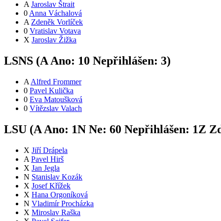
A
Jaroslav Štrait
0
Anna Váchalová
A
Zdeněk Vorlíček
0
Vratislav Votava
X
Jaroslav Žižka
LSNS (
A
Ano:
1
0
Nepřihlášen:
3
)
A
Alfred Frommer
0
Pavel Kulička
0
Eva Matoušková
0
Vítězslav Valach
LSU (
A
Ano:
1
N
Ne:
6
0
Nepřihlášen:
1
Z
Zd
X
Jiří Drápela
A
Pavel Hirš
X
Jan Jegla
N
Stanislav Kozák
X
Josef Křížek
X
Hana Orgoníková
N
Vladimír Procházka
X
Miroslav Raška