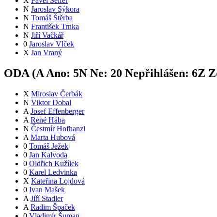
X
Pavel Seifer
N
Jaroslav Sýkora
N
Tomáš Štěrba
N
František Trnka
N
Jiří Vačkář
0
Jaroslav Vlček
X
Jan Vraný
ODA (
A
Ano:
5
N
Ne:
2
0
Nepřihlášen:
6
Z
Zd
X
Miroslav Čerbák
N
Viktor Dobal
A
Josef Effenberger
A
René Hába
N
Čestmír Hofhanzl
A
Marta Hubová
0
Tomáš Ježek
0
Jan Kalvoda
0
Oldřich Kužílek
0
Karel Ledvinka
X
Kateřina Lojdová
0
Ivan Mašek
A
Jiří Stadler
A
Radim Špaček
0
Vladimír Šuman