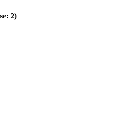
se:
2
)