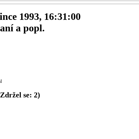
since 1993, 16:31:00
aní a popl.
l
Zdržel se:
2
)