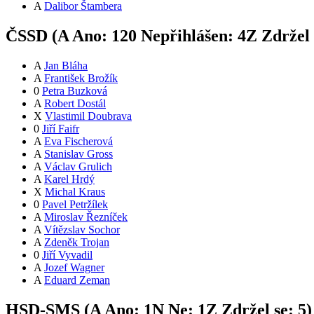
A
Dalibor Štambera
ČSSD (
A
Ano:
12
0
Nepřihlášen:
4
Z
Zdržel 
A
Jan Bláha
A
František Brožík
0
Petra Buzková
A
Robert Dostál
X
Vlastimil Doubrava
0
Jiří Faifr
A
Eva Fischerová
A
Stanislav Gross
A
Václav Grulich
A
Karel Hrdý
X
Michal Kraus
0
Pavel Petržílek
A
Miroslav Řezníček
A
Vítězslav Sochor
A
Zdeněk Trojan
0
Jiří Vyvadil
A
Jozef Wagner
A
Eduard Zeman
HSD-SMS (
A
Ano:
1
N
Ne:
1
Z
Zdržel se:
5
)