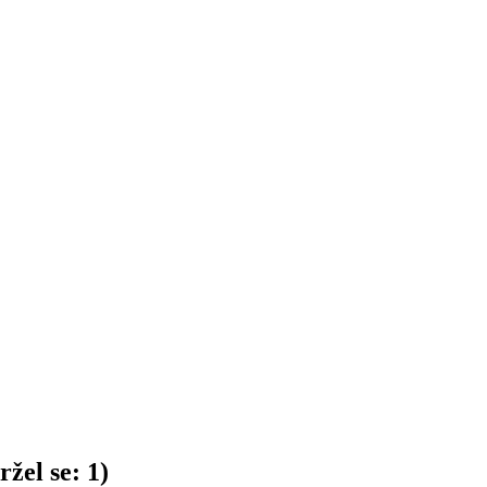
žel se:
1
)