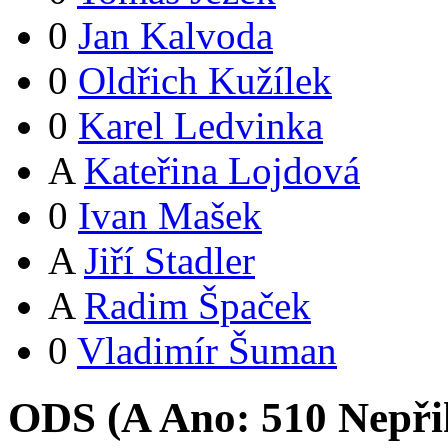
0
Jan Kalvoda
0
Oldřich Kužílek
0
Karel Ledvinka
A
Kateřina Lojdová
0
Ivan Mašek
A
Jiří Stadler
A
Radim Špaček
0
Vladimír Šuman
ODS (
A
Ano:
51
0
Nepři