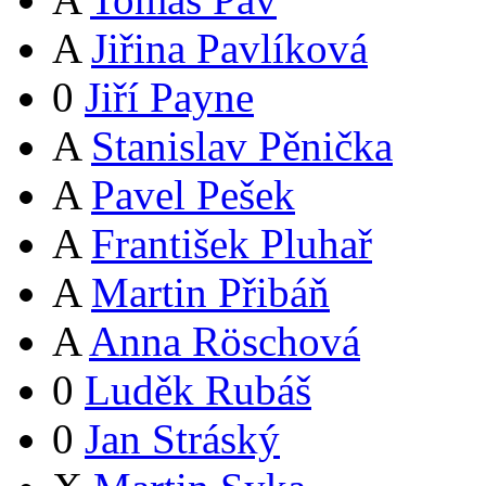
A
Jiřina Pavlíková
0
Jiří Payne
A
Stanislav Pěnička
A
Pavel Pešek
A
František Pluhař
A
Martin Přibáň
A
Anna Röschová
0
Luděk Rubáš
0
Jan Stráský