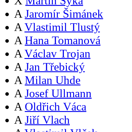
X
Martin Syka
A
Jaromír Šimánek
A
Vlastimil Tlustý
A
Hana Tomanová
A
Václav Trojan
A
Jan Třebický
A
Milan Uhde
A
Josef Ullmann
A
Oldřich Váca
A
Jiří Vlach