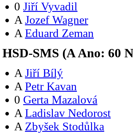
0
Jiří Vyvadil
A
Jozef Wagner
A
Eduard Zeman
HSD-SMS (
A
Ano:
6
0
N
A
Jiří Bílý
A
Petr Kavan
0
Gerta Mazalová
A
Ladislav Nedorost
A
Zbyšek Stodůlka