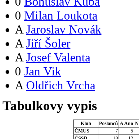
0
Bohuslav Kuba
0
Milan Loukota
A
Jaroslav Novák
A
Jiří Šoler
A
Josef Valenta
0
Jan Vik
A
Oldřich Vrcha
Tabulkovy vypis
Klub
Poslanců
A
Ano
N
ČMUS
7
5
ČSSD
18
12