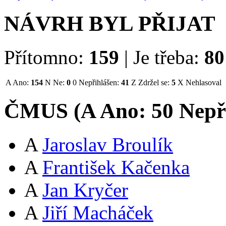
NÁVRH BYL PŘIJAT
Přítomno:
159
|
Je třeba:
80
A
Ano:
154
N
Ne:
0
0
Nepřihlášen:
41
Z
Zdržel se:
5
X
Nehlasoval
ČMUS (
A
Ano:
5
0
Nepř
A
Jaroslav Broulík
A
František Kačenka
A
Jan Kryčer
A
Jiří Macháček