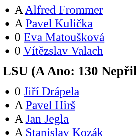
A
Alfred Frommer
A
Pavel Kulička
0
Eva Matoušková
0
Vítězslav Valach
LSU (
A
Ano:
13
0
Nepři
0
Jiří Drápela
A
Pavel Hirš
A
Jan Jegla
A
Stanislav Kozák