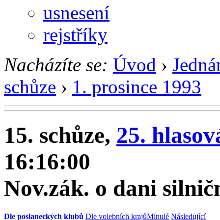
usnesení
rejstříky
Nacházíte se:
Úvod
›
Jedná
schůze
›
1. prosince 1993
15. schůze,
25. hlasov
16:16:00
Nov.zák. o dani silnič
Dle poslaneckých klubů
Dle volebních krajů
Minulé
Následující