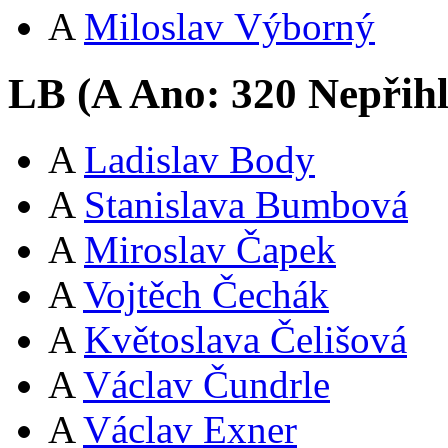
A
Miloslav Výborný
LB (
A
Ano:
32
0
Nepřih
A
Ladislav Body
A
Stanislava Bumbová
A
Miroslav Čapek
A
Vojtěch Čechák
A
Květoslava Čelišová
A
Václav Čundrle
A
Václav Exner