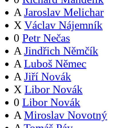
A
Jaroslav Melichar
X
Václav Nájemník
0
Petr Nečas
A
Jindřich Němčík
A
Luboš Němec
A
Jiří Novák
X
Libor Novák
0
Libor Novák
A
Miroslav Novotný
A
Tomáš Páv