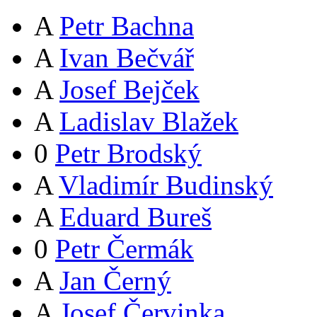
A
Petr Bachna
A
Ivan Bečvář
A
Josef Bejček
A
Ladislav Blažek
0
Petr Brodský
A
Vladimír Budinský
A
Eduard Bureš
0
Petr Čermák
A
Jan Černý
A
Josef Červinka