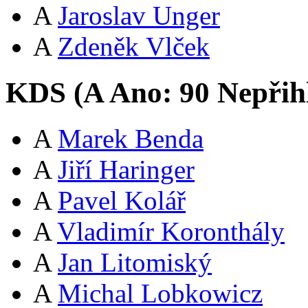
A
Jaroslav Unger
A
Zdeněk Vlček
KDS (
A
Ano:
9
0
Nepřih
A
Marek Benda
A
Jiří Haringer
A
Pavel Kolář
A
Vladimír Koronthály
A
Jan Litomiský
A
Michal Lobkowicz