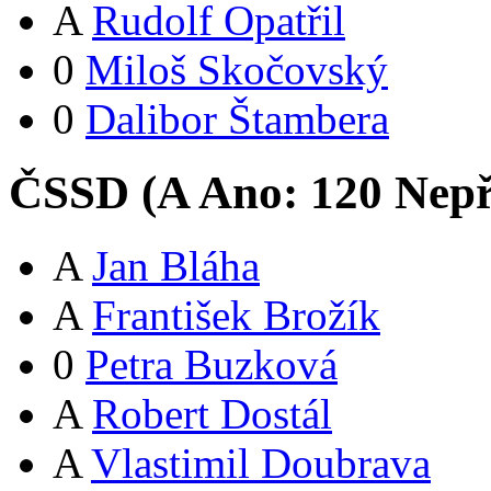
A
Rudolf Opatřil
0
Miloš Skočovský
0
Dalibor Štambera
ČSSD (
A
Ano:
12
0
Nepř
A
Jan Bláha
A
František Brožík
0
Petra Buzková
A
Robert Dostál
A
Vlastimil Doubrava