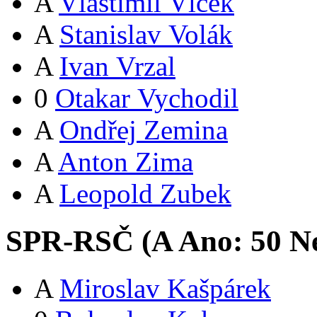
A
Vlastimil Vlček
A
Stanislav Volák
A
Ivan Vrzal
0
Otakar Vychodil
A
Ondřej Zemina
A
Anton Zima
A
Leopold Zubek
SPR-RSČ (
A
Ano:
5
0
Ne
A
Miroslav Kašpárek