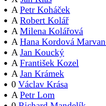
A
Petr Koháček
A
Robert Kolář
A
Milena Kolářová
A
Hana Kordová Marvan
A
Jan Koucký
A
František Kozel
A
Jan Krámek
0
Václav Krása
A
Petr Lom
0
Richard Mandelík