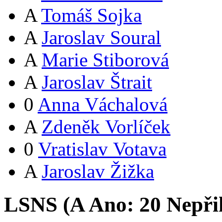
A
Tomáš Sojka
A
Jaroslav Soural
A
Marie Stiborová
A
Jaroslav Štrait
0
Anna Váchalová
A
Zdeněk Vorlíček
0
Vratislav Votava
A
Jaroslav Žižka
LSNS (
A
Ano:
2
0
Nepři