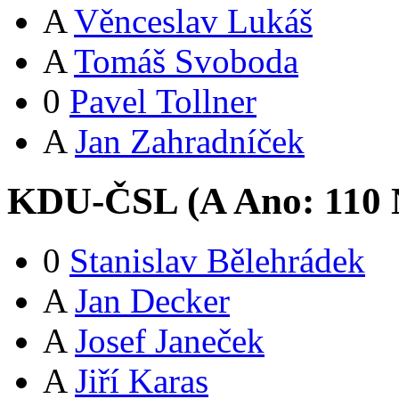
A
Věnceslav Lukáš
A
Tomáš Svoboda
0
Pavel Tollner
A
Jan Zahradníček
KDU-ČSL (
A
Ano:
11
0
0
Stanislav Bělehrádek
A
Jan Decker
A
Josef Janeček
A
Jiří Karas