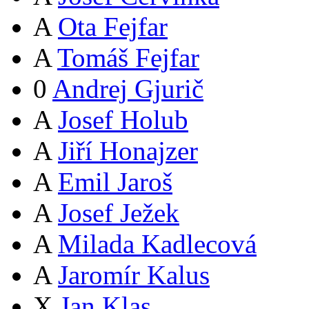
A
Ota Fejfar
A
Tomáš Fejfar
0
Andrej Gjurič
A
Josef Holub
A
Jiří Honajzer
A
Emil Jaroš
A
Josef Ježek
A
Milada Kadlecová
A
Jaromír Kalus
X
Jan Klas