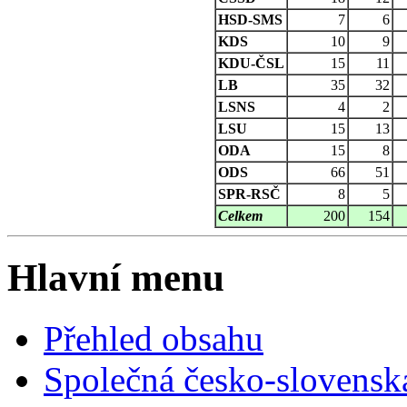
HSD-SMS
7
6
KDS
10
9
KDU-ČSL
15
11
LB
35
32
LSNS
4
2
LSU
15
13
ODA
15
8
ODS
66
51
SPR-RSČ
8
5
Celkem
200
154
Hlavní menu
Přehled obsahu
Společná česko-slovensk