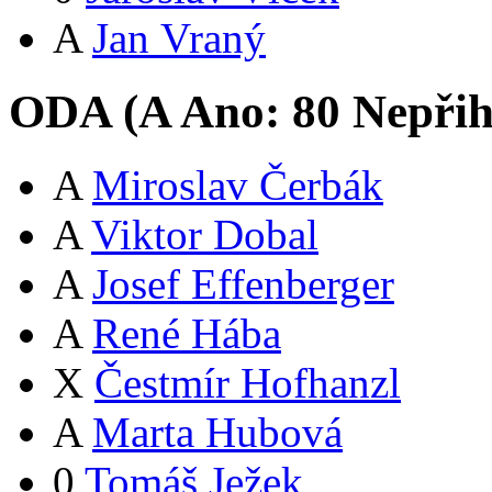
A
Jan Vraný
ODA (
A
Ano:
8
0
Nepřih
A
Miroslav Čerbák
A
Viktor Dobal
A
Josef Effenberger
A
René Hába
X
Čestmír Hofhanzl
A
Marta Hubová
0
Tomáš Ježek