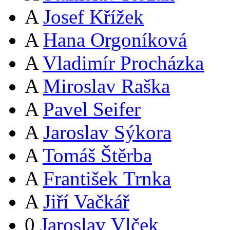
A
Josef Křížek
A
Hana Orgoníková
A
Vladimír Procházka
A
Miroslav Raška
A
Pavel Seifer
A
Jaroslav Sýkora
A
Tomáš Štěrba
A
František Trnka
A
Jiří Vačkář
0
Jaroslav Vlček