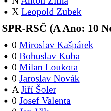
N
Anton Zima
X
Leopold Zubek
SPR-RSČ (
A
Ano:
1
0
Ne
0
Miroslav Kašpárek
0
Bohuslav Kuba
0
Milan Loukota
0
Jaroslav Novák
A
Jiří Šoler
0
Josef Valenta