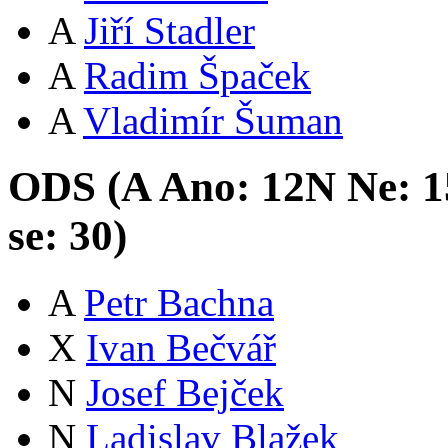
A
Jiří Stadler
A
Radim Špaček
A
Vladimír Šuman
ODS (
A
Ano:
12
N
Ne:
1
se:
30
)
A
Petr Bachna
X
Ivan Bečvář
N
Josef Bejček
N
Ladislav Blažek