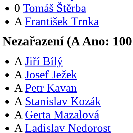
0
Tomáš Štěrba
A
František Trnka
Nezařazení (
A
Ano:
10
0
A
Jiří Bílý
A
Josef Ježek
A
Petr Kavan
A
Stanislav Kozák
A
Gerta Mazalová
A
Ladislav Nedorost