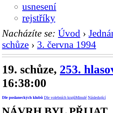
usnesení
rejstříky
Nacházíte se:
Úvod
›
Jedná
schůze
›
3. června 1994
19. schůze,
253. hlaso
16:38:00
Dle poslaneckých klubů
Dle volebních krajů
Minulé
Následující
NÁVRH BYL PŘIJAT