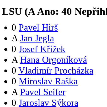
LSU (
A
Ano:
4
0
Nepřih
0
Pavel Hirš
A
Jan Jegla
0
Josef Křížek
A
Hana Orgoníková
0
Vladimír Procházka
0
Miroslav Raška
A
Pavel Seifer
0
Jaroslav Sýkora