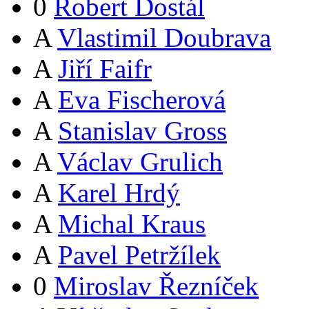
0
Robert Dostál
A
Vlastimil Doubrava
A
Jiří Faifr
A
Eva Fischerová
A
Stanislav Gross
A
Václav Grulich
A
Karel Hrdý
A
Michal Kraus
A
Pavel Petržílek
0
Miroslav Řezníček