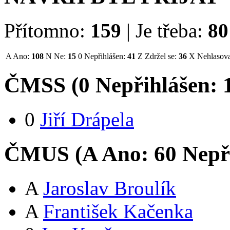
Přítomno:
159
|
Je třeba:
80
A
Ano:
108
N
Ne:
15
0
Nepřihlášen:
41
Z
Zdržel se:
36
X
Nehlasova
ČMSS (
0
Nepřihlášen:
0
Jiří Drápela
ČMUS (
A
Ano:
6
0
Nepř
A
Jaroslav Broulík
A
František Kačenka