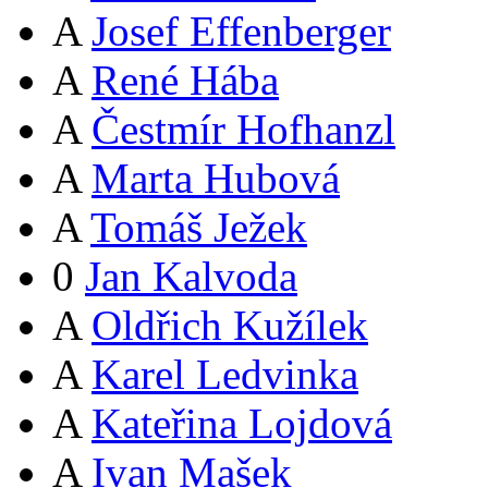
A
Josef Effenberger
A
René Hába
A
Čestmír Hofhanzl
A
Marta Hubová
A
Tomáš Ježek
0
Jan Kalvoda
A
Oldřich Kužílek
A
Karel Ledvinka
A
Kateřina Lojdová
A
Ivan Mašek