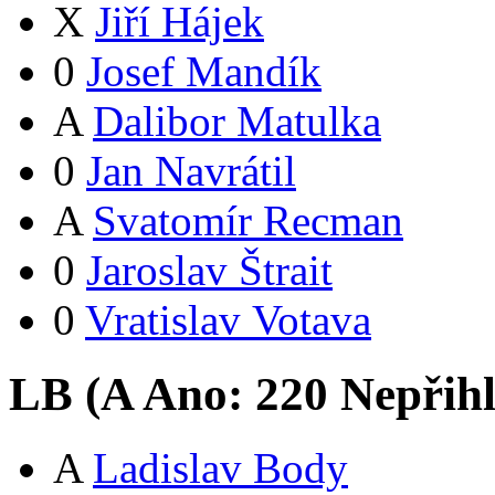
X
Jiří Hájek
0
Josef Mandík
A
Dalibor Matulka
0
Jan Navrátil
A
Svatomír Recman
0
Jaroslav Štrait
0
Vratislav Votava
LB (
A
Ano:
22
0
Nepřih
A
Ladislav Body