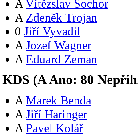
A
Vítězslav Sochor
A
Zdeněk Trojan
0
Jiří Vyvadil
A
Jozef Wagner
A
Eduard Zeman
KDS (
A
Ano:
8
0
Nepřih
A
Marek Benda
A
Jiří Haringer
A
Pavel Kolář