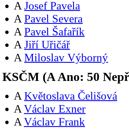
A
Josef Pavela
A
Pavel Severa
A
Pavel Šafařík
A
Jiří Uřičář
A
Miloslav Výborný
KSČM (
A
Ano:
5
0
Nepř
A
Květoslava Čelišová
A
Václav Exner
A
Václav Frank