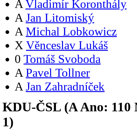
A
Vladimír Koronthály
A
Jan Litomiský
A
Michal Lobkowicz
X
Věnceslav Lukáš
0
Tomáš Svoboda
A
Pavel Tollner
A
Jan Zahradníček
KDU-ČSL (
A
Ano:
11
0
1
)