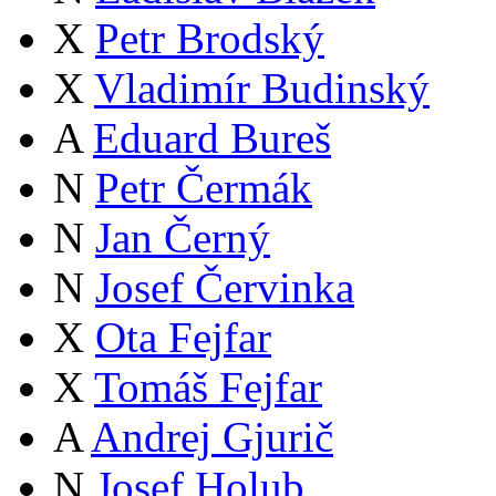
X
Petr Brodský
X
Vladimír Budinský
A
Eduard Bureš
N
Petr Čermák
N
Jan Černý
N
Josef Červinka
X
Ota Fejfar
X
Tomáš Fejfar
A
Andrej Gjurič
N
Josef Holub