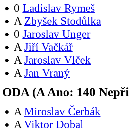
0
Ladislav Rymeš
A
Zbyšek Stodůlka
0
Jaroslav Unger
A
Jiří Vačkář
A
Jaroslav Vlček
A
Jan Vraný
ODA (
A
Ano:
14
0
Nepři
A
Miroslav Čerbák
A
Viktor Dobal