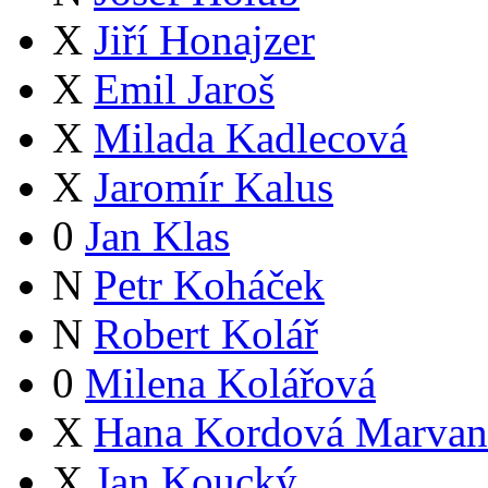
X
Jiří Honajzer
X
Emil Jaroš
X
Milada Kadlecová
X
Jaromír Kalus
0
Jan Klas
N
Petr Koháček
N
Robert Kolář
0
Milena Kolářová
X
Hana Kordová Marvan
X
Jan Koucký