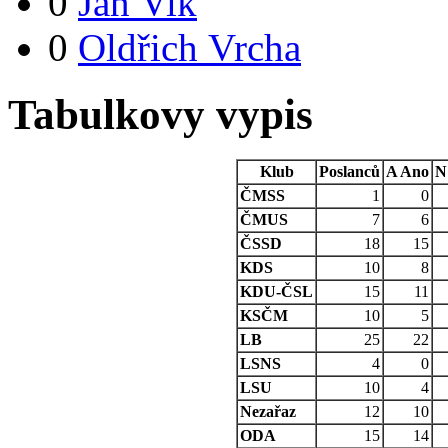
0
Jan Vik
0
Oldřich Vrcha
Tabulkovy vypis
Klub
Poslanců
A
Ano
N
ČMSS
1
0
ČMUS
7
6
ČSSD
18
15
KDS
10
8
KDU-ČSL
15
11
KSČM
10
5
LB
25
22
LSNS
4
0
LSU
10
4
Nezařaz
12
10
ODA
15
14