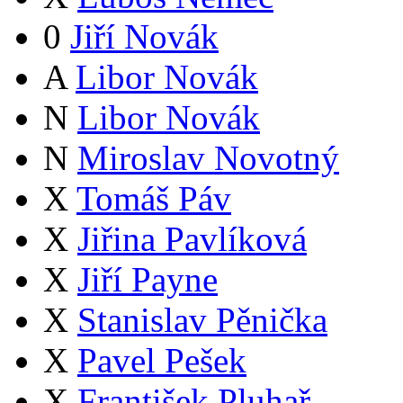
0
Jiří Novák
A
Libor Novák
N
Libor Novák
N
Miroslav Novotný
X
Tomáš Páv
X
Jiřina Pavlíková
X
Jiří Payne
X
Stanislav Pěnička
X
Pavel Pešek
X
František Pluhař