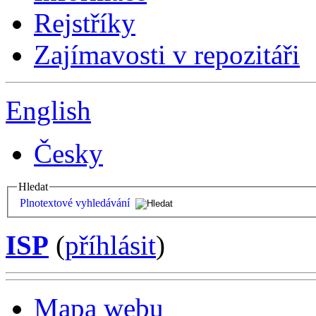
Rejstříky
Zajímavosti v repozitáři
English
Česky
Hledat
Plnotextové vyhledávání
ISP
(
příhlásit
)
Mapa webu