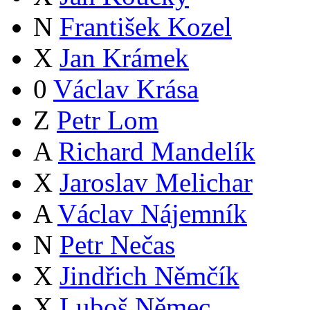
N
František Kozel
X
Jan Krámek
0
Václav Krása
Z
Petr Lom
A
Richard Mandelík
X
Jaroslav Melichar
A
Václav Nájemník
N
Petr Nečas
X
Jindřich Němčík
X
Luboš Němec