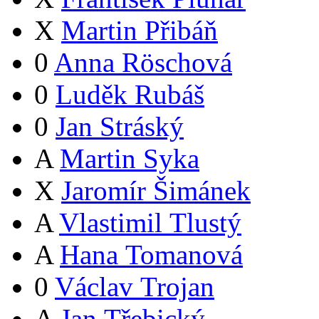
X
Martin Přibáň
0
Anna Röschová
0
Luděk Rubáš
0
Jan Stráský
A
Martin Syka
X
Jaromír Šimánek
A
Vlastimil Tlustý
A
Hana Tomanová
0
Václav Trojan
A
Jan Třebický