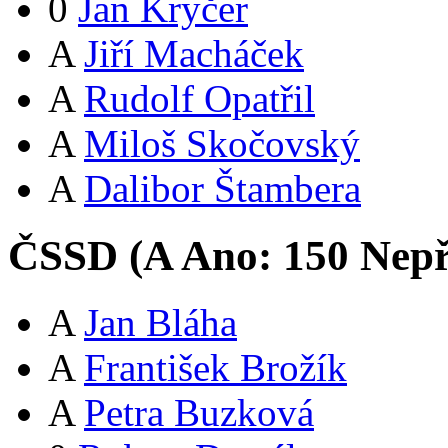
0
Jan Kryčer
A
Jiří Macháček
A
Rudolf Opatřil
A
Miloš Skočovský
A
Dalibor Štambera
ČSSD (
A
Ano:
15
0
Nepř
A
Jan Bláha
A
František Brožík
A
Petra Buzková