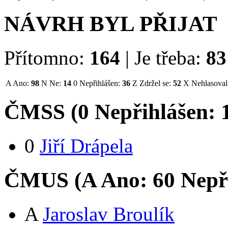
NÁVRH BYL PŘIJAT
Přítomno:
164
|
Je třeba:
83
A
Ano:
98
N
Ne:
14
0
Nepřihlášen:
36
Z
Zdržel se:
52
X
Nehlasoval
ČMSS (
0
Nepřihlášen:
0
Jiří Drápela
ČMUS (
A
Ano:
6
0
Nepř
A
Jaroslav Broulík