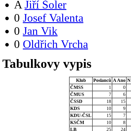
A
Jiří Šoler
0
Josef Valenta
0
Jan Vik
0
Oldřich Vrcha
Tabulkovy vypis
Klub
Poslanců
A
Ano
N
ČMSS
1
0
ČMUS
7
6
ČSSD
18
15
KDS
10
9
KDU-ČSL
15
7
KSČM
10
8
LB
25
24