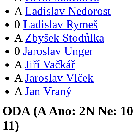
A
Ladislav Nedorost
0
Ladislav Rymeš
A
Zbyšek Stodůlka
0
Jaroslav Unger
A
Jiří Vačkář
A
Jaroslav Vlček
A
Jan Vraný
ODA (
A
Ano:
2
N
Ne:
1
11
)