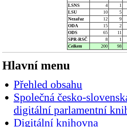
LSNS
4
1
LSU
10
5
Nezařaz
12
9
ODA
15
2
ODS
65
11
SPR-RSČ
8
1
Celkem
200
98
Hlavní menu
Přehled obsahu
Společná česko-slovensk
digitální parlamentní kn
Digitální knihovna