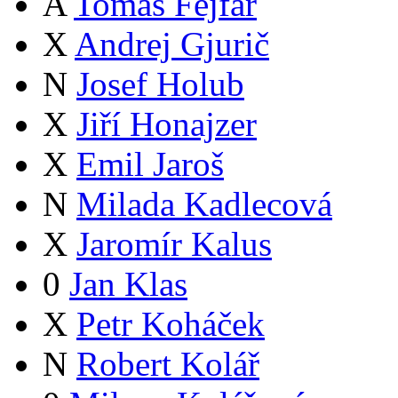
A
Tomáš Fejfar
X
Andrej Gjurič
N
Josef Holub
X
Jiří Honajzer
X
Emil Jaroš
N
Milada Kadlecová
X
Jaromír Kalus
0
Jan Klas
X
Petr Koháček
N
Robert Kolář