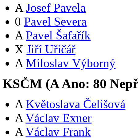
A
Josef Pavela
0
Pavel Severa
A
Pavel Šafařík
X
Jiří Uřičář
A
Miloslav Výborný
KSČM (
A
Ano:
8
0
Nepř
A
Květoslava Čelišová
A
Václav Exner
A
Václav Frank