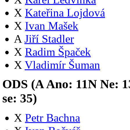
X
Kateřina Lojdová
X
Ivan Mašek
A
Jiří Stadler
X
Radim Špaček
X
Vladimír Šuman
ODS (
A
Ano:
11
N
Ne:
1
se:
35
)
X
Petr Bachna