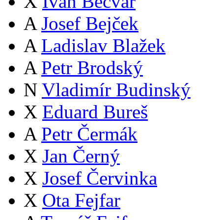
X
Ivan Bečvář
A
Josef Bejček
A
Ladislav Blažek
A
Petr Brodský
N
Vladimír Budinský
X
Eduard Bureš
A
Petr Čermák
X
Jan Černý
X
Josef Červinka
X
Ota Fejfar