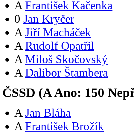
A
František Kačenka
0
Jan Kryčer
A
Jiří Macháček
A
Rudolf Opatřil
A
Miloš Skočovský
A
Dalibor Štambera
ČSSD (
A
Ano:
15
0
Nepř
A
Jan Bláha
A
František Brožík