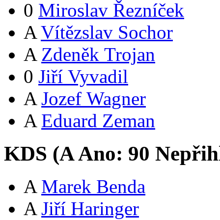
0
Miroslav Řezníček
A
Vítězslav Sochor
A
Zdeněk Trojan
0
Jiří Vyvadil
A
Jozef Wagner
A
Eduard Zeman
KDS (
A
Ano:
9
0
Nepřih
A
Marek Benda
A
Jiří Haringer