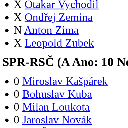
X
Otakar Vychodil
X
Ondřej Zemina
N
Anton Zima
X
Leopold Zubek
SPR-RSČ (
A
Ano:
1
0
Ne
0
Miroslav Kašpárek
0
Bohuslav Kuba
0
Milan Loukota
0
Jaroslav Novák