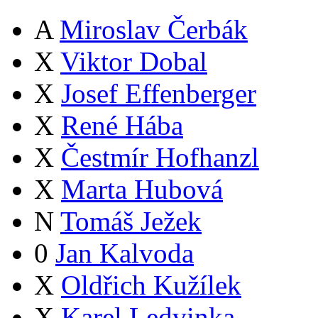
A
Miroslav Čerbák
X
Viktor Dobal
X
Josef Effenberger
X
René Hába
X
Čestmír Hofhanzl
X
Marta Hubová
N
Tomáš Ježek
0
Jan Kalvoda
X
Oldřich Kužílek
X
Karel Ledvinka