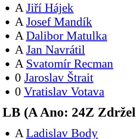
A
Jiří Hájek
A
Josef Mandík
A
Dalibor Matulka
A
Jan Navrátil
A
Svatomír Recman
0
Jaroslav Štrait
0
Vratislav Votava
LB (
A
Ano:
24
Z
Zdržel 
A
Ladislav Body