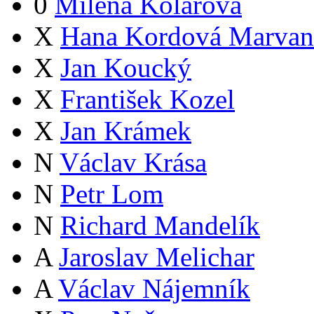
0
Milena Kolářová
X
Hana Kordová Marvan
X
Jan Koucký
X
František Kozel
X
Jan Krámek
N
Václav Krása
N
Petr Lom
N
Richard Mandelík
A
Jaroslav Melichar
A
Václav Nájemník