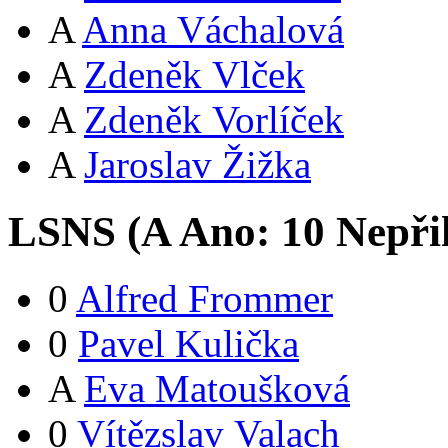
A
Anna Váchalová
A
Zdeněk Vlček
A
Zdeněk Vorlíček
A
Jaroslav Žižka
LSNS (
A
Ano:
1
0
Nepři
0
Alfred Frommer
0
Pavel Kulička
A
Eva Matoušková
0
Vítězslav Valach