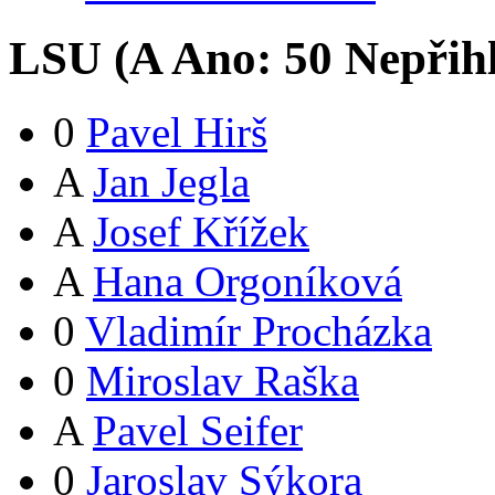
LSU (
A
Ano:
5
0
Nepřih
0
Pavel Hirš
A
Jan Jegla
A
Josef Křížek
A
Hana Orgoníková
0
Vladimír Procházka
0
Miroslav Raška
A
Pavel Seifer
0
Jaroslav Sýkora