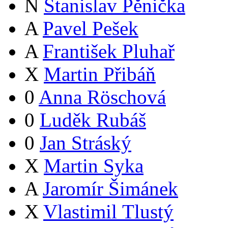
N
Stanislav Pěnička
A
Pavel Pešek
A
František Pluhař
X
Martin Přibáň
0
Anna Röschová
0
Luděk Rubáš
0
Jan Stráský
X
Martin Syka
A
Jaromír Šimánek
X
Vlastimil Tlustý