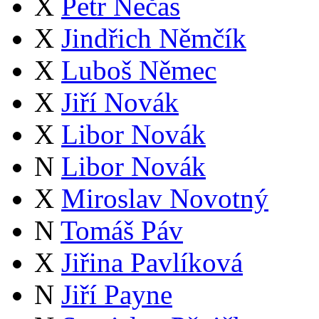
X
Petr Nečas
X
Jindřich Němčík
X
Luboš Němec
X
Jiří Novák
X
Libor Novák
N
Libor Novák
X
Miroslav Novotný
N
Tomáš Páv
X
Jiřina Pavlíková
N
Jiří Payne