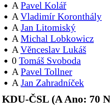
A
Pavel Kolář
A
Vladimír Koronthály
A
Jan Litomiský
A
Michal Lobkowicz
A
Věnceslav Lukáš
0
Tomáš Svoboda
A
Pavel Tollner
A
Jan Zahradníček
KDU-ČSL (
A
Ano:
7
0
N