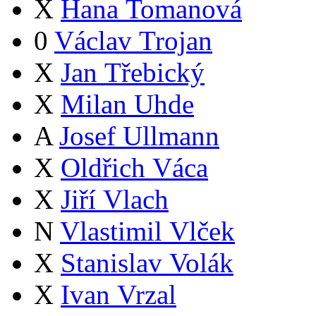
X
Hana Tomanová
0
Václav Trojan
X
Jan Třebický
X
Milan Uhde
A
Josef Ullmann
X
Oldřich Váca
X
Jiří Vlach
N
Vlastimil Vlček
X
Stanislav Volák
X
Ivan Vrzal