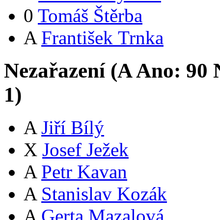
0
Tomáš Štěrba
A
František Trnka
Nezařazení (
A
Ano:
9
0
N
1
)
A
Jiří Bílý
X
Josef Ježek
A
Petr Kavan
A
Stanislav Kozák
A
Gerta Mazalová