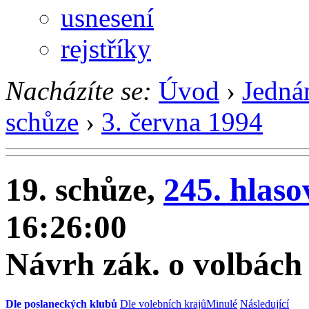
usnesení
rejstříky
Nacházíte se:
Úvod
›
Jedná
schůze
›
3. června 1994
19. schůze,
245. hlaso
16:26:00
Návrh zák. o volbách 
Dle poslaneckých klubů
Dle volebních krajů
Minulé
Následující