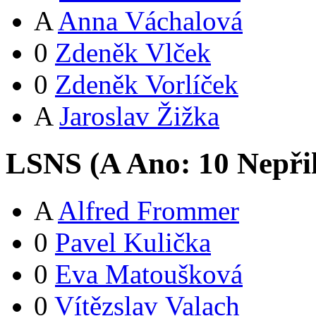
A
Anna Váchalová
0
Zdeněk Vlček
0
Zdeněk Vorlíček
A
Jaroslav Žižka
LSNS (
A
Ano:
1
0
Nepři
A
Alfred Frommer
0
Pavel Kulička
0
Eva Matoušková
0
Vítězslav Valach