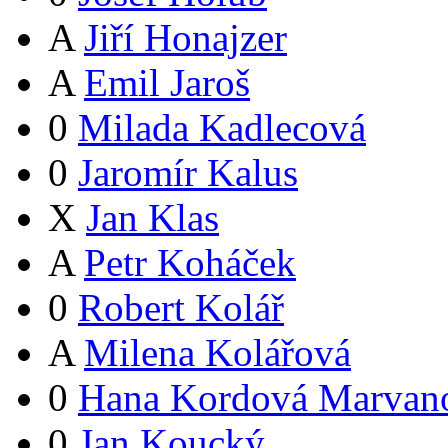
A
Jiří Honajzer
A
Emil Jaroš
0
Milada Kadlecová
0
Jaromír Kalus
X
Jan Klas
A
Petr Koháček
0
Robert Kolář
A
Milena Kolářová
0
Hana Kordová Marvan
0
Jan Koucký