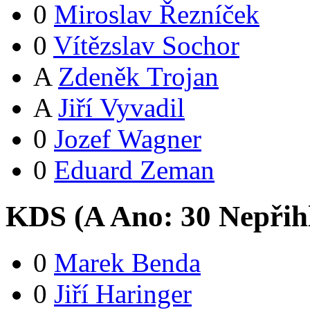
0
Miroslav Řezníček
0
Vítězslav Sochor
A
Zdeněk Trojan
A
Jiří Vyvadil
0
Jozef Wagner
0
Eduard Zeman
KDS (
A
Ano:
3
0
Nepřih
0
Marek Benda
0
Jiří Haringer