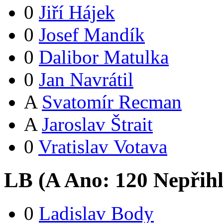
0
Jiří Hájek
0
Josef Mandík
0
Dalibor Matulka
0
Jan Navrátil
A
Svatomír Recman
A
Jaroslav Štrait
0
Vratislav Votava
LB (
A
Ano:
12
0
Nepřih
0
Ladislav Body