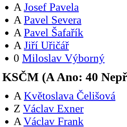
A
Josef Pavela
A
Pavel Severa
A
Pavel Šafařík
A
Jiří Uřičář
0
Miloslav Výborný
KSČM (
A
Ano:
4
0
Nepř
A
Květoslava Čelišová
Z
Václav Exner
A
Václav Frank