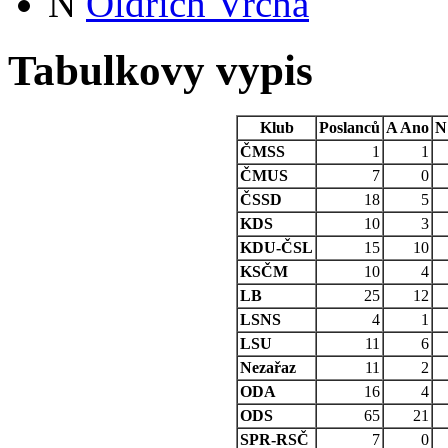
N
Oldřich Vrcha
Tabulkovy vypis
Klub
Poslanců
A
Ano
N
ČMSS
1
1
ČMUS
7
0
ČSSD
18
5
KDS
10
3
KDU-ČSL
15
10
KSČM
10
4
LB
25
12
LSNS
4
1
LSU
11
6
Nezařaz
11
2
ODA
16
4
ODS
65
21
SPR-RSČ
7
0