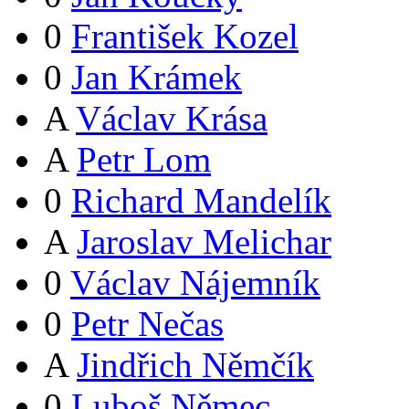
0
František Kozel
0
Jan Krámek
A
Václav Krása
A
Petr Lom
0
Richard Mandelík
A
Jaroslav Melichar
0
Václav Nájemník
0
Petr Nečas
A
Jindřich Němčík
0
Luboš Němec