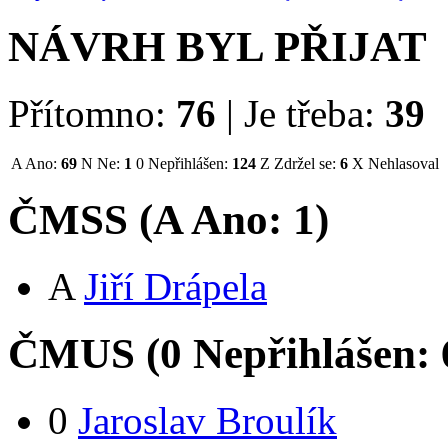
NÁVRH BYL PŘIJAT
Přítomno:
76
|
Je třeba:
39
A
Ano:
69
N
Ne:
1
0
Nepřihlášen:
124
Z
Zdržel se:
6
X
Nehlasoval
ČMSS (
A
Ano:
1
)
A
Jiří Drápela
ČMUS (
0
Nepřihlášen:
0
Jaroslav Broulík