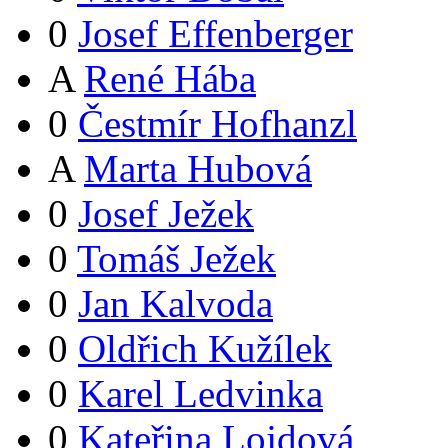
0
Josef Effenberger
A
René Hába
0
Čestmír Hofhanzl
A
Marta Hubová
0
Josef Ježek
0
Tomáš Ježek
0
Jan Kalvoda
0
Oldřich Kužílek
0
Karel Ledvinka
0
Kateřina Lojdová