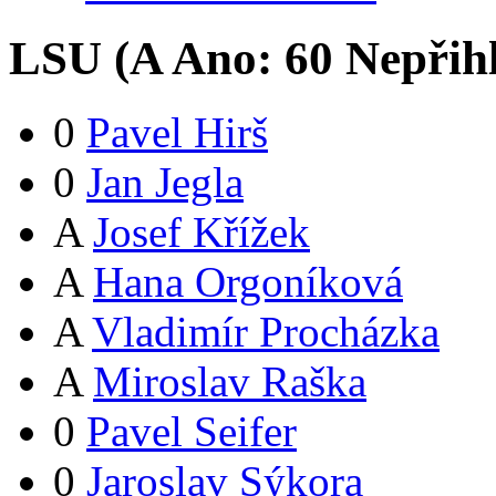
LSU (
A
Ano:
6
0
Nepřih
0
Pavel Hirš
0
Jan Jegla
A
Josef Křížek
A
Hana Orgoníková
A
Vladimír Procházka
A
Miroslav Raška
0
Pavel Seifer
0
Jaroslav Sýkora