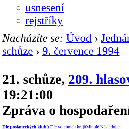
usnesení
rejstříky
Nacházíte se:
Úvod
›
Jedná
schůze
›
9. července 1994
21. schůze,
209. hlaso
19:21:00
Zpráva o hospodaření
Dle poslaneckých klubů
Dle volebních krajů
Minulé
Následující