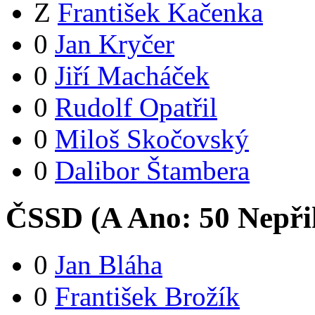
Z
František Kačenka
0
Jan Kryčer
0
Jiří Macháček
0
Rudolf Opatřil
0
Miloš Skočovský
0
Dalibor Štambera
ČSSD (
A
Ano:
5
0
Nepři
0
Jan Bláha
0
František Brožík