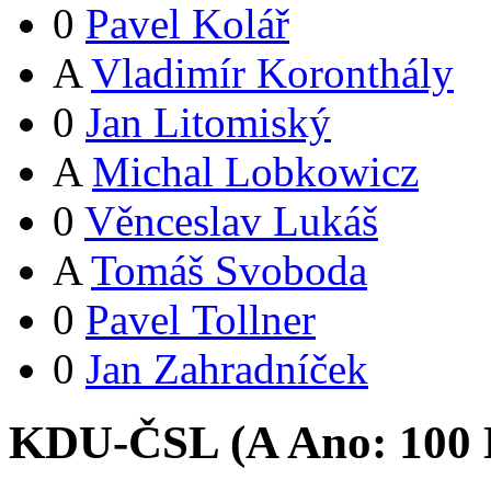
0
Pavel Kolář
A
Vladimír Koronthály
0
Jan Litomiský
A
Michal Lobkowicz
0
Věnceslav Lukáš
A
Tomáš Svoboda
0
Pavel Tollner
0
Jan Zahradníček
KDU-ČSL (
A
Ano:
10
0