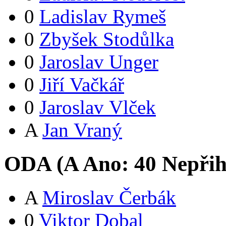
0
Ladislav Rymeš
0
Zbyšek Stodůlka
0
Jaroslav Unger
0
Jiří Vačkář
0
Jaroslav Vlček
A
Jan Vraný
ODA (
A
Ano:
4
0
Nepřih
A
Miroslav Čerbák
0
Viktor Dobal