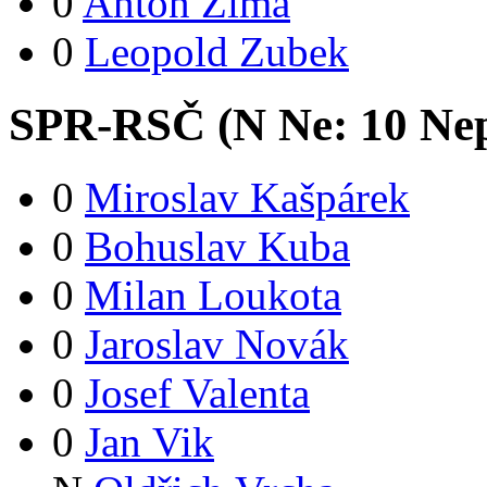
0
Anton Zima
0
Leopold Zubek
SPR-RSČ (
N
Ne:
1
0
Nep
0
Miroslav Kašpárek
0
Bohuslav Kuba
0
Milan Loukota
0
Jaroslav Novák
0
Josef Valenta
0
Jan Vik