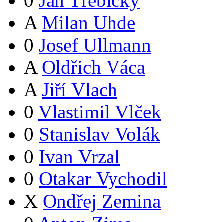
0
Jan Třebický
A
Milan Uhde
0
Josef Ullmann
A
Oldřich Váca
A
Jiří Vlach
0
Vlastimil Vlček
0
Stanislav Volák
0
Ivan Vrzal
0
Otakar Vychodil
X
Ondřej Zemina