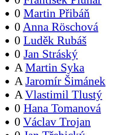
0
Martin Přibáň
0
Anna Röschová
0
Luděk Rubáš
0
Jan Stráský
A
Martin Syka
A
Jaromír Šimánek
A
Vlastimil Tlustý
0
Hana Tomanová
0
Václav Trojan