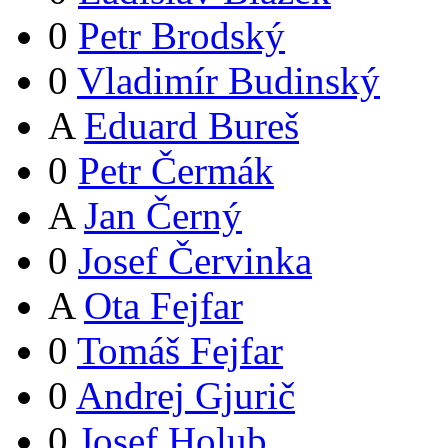
0
Petr Brodský
0
Vladimír Budinský
A
Eduard Bureš
0
Petr Čermák
A
Jan Černý
0
Josef Červinka
A
Ota Fejfar
0
Tomáš Fejfar
0
Andrej Gjurič
0
Josef Holub