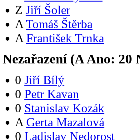
Z
Jiří Šoler
A
Tomáš Štěrba
A
František Trnka
Nezařazení (
A
Ano:
2
0
N
0
Jiří Bílý
0
Petr Kavan
0
Stanislav Kozák
A
Gerta Mazalová
0
Ladislav Nedorost