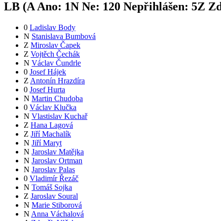
LB (
A
Ano:
1
N
Ne:
12
0
Nepřihlášen:
5
Z
Zd
0
Ladislav Body
N
Stanislava Bumbová
Z
Miroslav Čapek
Z
Vojtěch Čechák
N
Václav Čundrle
0
Josef Hájek
Z
Antonín Hrazdíra
0
Josef Hurta
N
Martin Chudoba
0
Václav Klučka
N
Vlastislav Kuchař
Z
Hana Lagová
Z
Jiří Machalík
N
Jiří Maryt
N
Jaroslav Matějka
N
Jaroslav Ortman
N
Jaroslav Palas
0
Vladimír Řezáč
N
Tomáš Sojka
Z
Jaroslav Soural
N
Marie Stiborová
N
Anna Váchalová