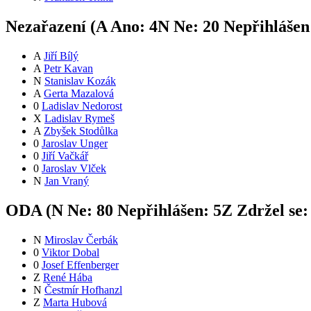
Nezařazení (
A
Ano:
4
N
Ne:
2
0
Nepřihlášen
A
Jiří Bílý
A
Petr Kavan
N
Stanislav Kozák
A
Gerta Mazalová
0
Ladislav Nedorost
X
Ladislav Rymeš
A
Zbyšek Stodůlka
0
Jaroslav Unger
0
Jiří Vačkář
0
Jaroslav Vlček
N
Jan Vraný
ODA (
N
Ne:
8
0
Nepřihlášen:
5
Z
Zdržel se
N
Miroslav Čerbák
0
Viktor Dobal
0
Josef Effenberger
Z
René Hába
N
Čestmír Hofhanzl
Z
Marta Hubová