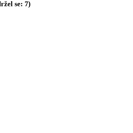
ržel se:
7
)