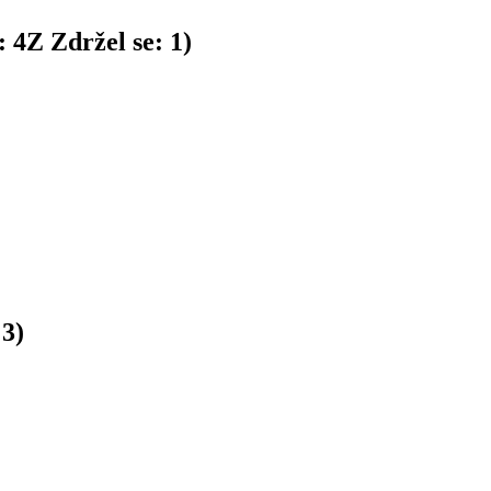
:
4
Z
Zdržel se:
1
)
:
3
)