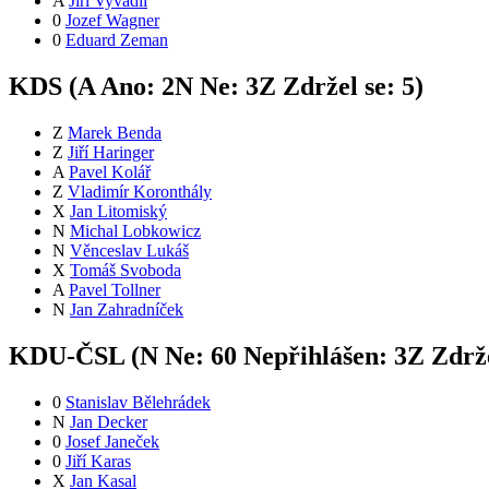
A
Jiří Vyvadil
0
Jozef Wagner
0
Eduard Zeman
KDS (
A
Ano:
2
N
Ne:
3
Z
Zdržel se:
5
)
Z
Marek Benda
Z
Jiří Haringer
A
Pavel Kolář
Z
Vladimír Koronthály
X
Jan Litomiský
N
Michal Lobkowicz
N
Věnceslav Lukáš
X
Tomáš Svoboda
A
Pavel Tollner
N
Jan Zahradníček
KDU-ČSL (
N
Ne:
6
0
Nepřihlášen:
3
Z
Zdrže
0
Stanislav Bělehrádek
N
Jan Decker
0
Josef Janeček
0
Jiří Karas
X
Jan Kasal