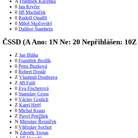
A
František Kačenka
0
Jan Kryčer
0
Jiří Macháček
0
Rudolf Opatřil
0
Miloš Skočovský
0
Dalibor Štambera
ČSSD (
A
Ano:
1
N
Ne:
2
0
Nepřihlášen:
10
Z
Z
Jan Bláha
0
František Brožík
0
Petra Buzková
0
Robert Dostál
Z
Vlastimil Doubrava
Z
Jiří Faifr
0
Eva Fischerová
0
Stanislav Gross
0
Václav Grulich
Z
Karel Hrdý
0
Michal Kraus
Z
Pavel Petržílek
N
Miroslav Řezníček
0
Vítězslav Sochor
N
Zdeněk Trojan