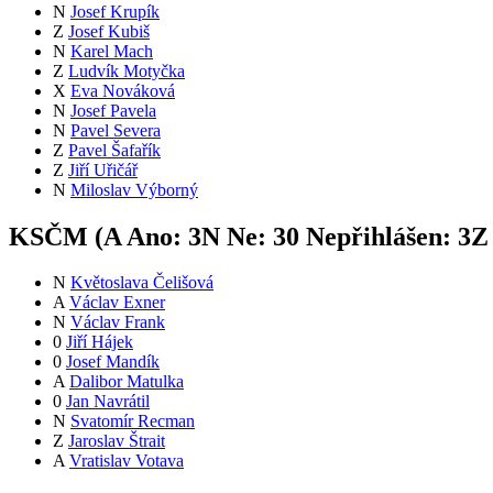
N
Josef Krupík
Z
Josef Kubiš
N
Karel Mach
Z
Ludvík Motyčka
X
Eva Nováková
N
Josef Pavela
N
Pavel Severa
Z
Pavel Šafařík
Z
Jiří Uřičář
N
Miloslav Výborný
KSČM (
A
Ano:
3
N
Ne:
3
0
Nepřihlášen:
3
Z
N
Květoslava Čelišová
A
Václav Exner
N
Václav Frank
0
Jiří Hájek
0
Josef Mandík
A
Dalibor Matulka
0
Jan Navrátil
N
Svatomír Recman
Z
Jaroslav Štrait
A
Vratislav Votava