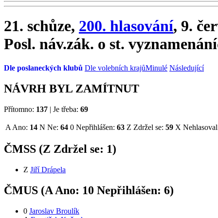
21. schůze,
200. hlasování
, 9. č
Posl. náv.zák. o st. vyznamenán
Dle poslaneckých klubů
Dle volebních krajů
Minulé
Následující
NÁVRH BYL ZAMÍTNUT
Přítomno:
137
|
Je třeba:
69
A
Ano:
14
N
Ne:
64
0
Nepřihlášen:
63
Z
Zdržel se:
59
X
Nehlasoval
ČMSS (
Z
Zdržel se:
1
)
Z
Jiří Drápela
ČMUS (
A
Ano:
1
0
Nepřihlášen:
6
)
0
Jaroslav Broulík