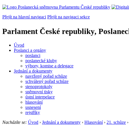
Přejít na hlavní navigaci
Přejít na navigaci sekce
Parlament České republiky, Poslane
Úvod
Poslanci a orgány
poslanci
poslanecké kluby
výbory, komise a delegace
Jednání a dokumenty
navržený pořad schůze
schválený pořad schůze
stenoprotokoly
sněmovní tisky
ústní interpelace
hlasování
usnesení
rejstříky
Nacházíte se:
Úvod
›
Jednání a dokumenty
›
Hlasování
›
21. schůze
›