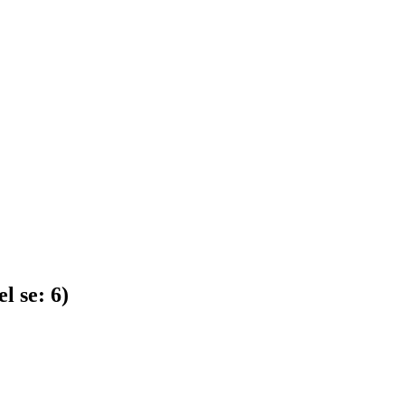
l se:
6
)