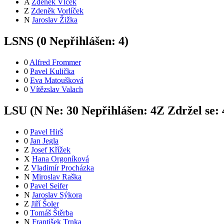
A
Zdeněk Vlček
Z
Zdeněk Vorlíček
N
Jaroslav Žižka
LSNS (
0
Nepřihlášen:
4
)
0
Alfred Frommer
0
Pavel Kulička
0
Eva Matoušková
0
Vítězslav Valach
LSU (
N
Ne:
3
0
Nepřihlášen:
4
Z
Zdržel se:
0
Pavel Hirš
0
Jan Jegla
Z
Josef Křížek
X
Hana Orgoníková
Z
Vladimír Procházka
N
Miroslav Raška
0
Pavel Seifer
N
Jaroslav Sýkora
Z
Jiří Šoler
0
Tomáš Štěrba
N
František Trnka