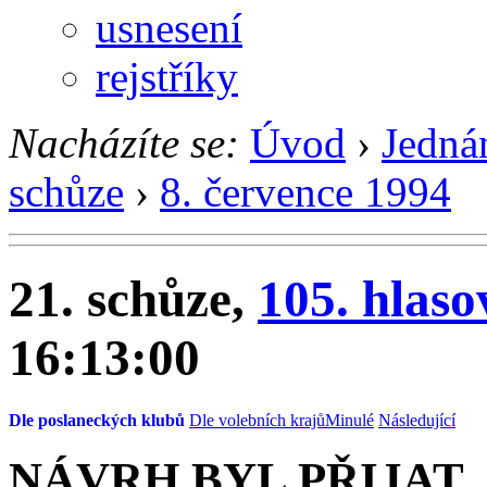
usnesení
rejstříky
Nacházíte se:
Úvod
›
Jedná
schůze
›
8. července 1994
21. schůze,
105. hlaso
16:13:00
Dle poslaneckých klubů
Dle volebních krajů
Minulé
Následující
NÁVRH BYL PŘIJAT