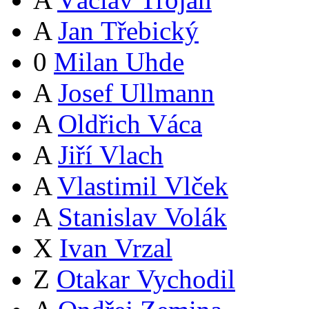
A
Jan Třebický
0
Milan Uhde
A
Josef Ullmann
A
Oldřich Váca
A
Jiří Vlach
A
Vlastimil Vlček
A
Stanislav Volák
X
Ivan Vrzal
Z
Otakar Vychodil