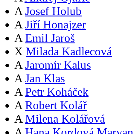
A
Josef Holub
A
Jiří Honajzer
A
Emil Jaroš
X
Milada Kadlecová
A
Jaromír Kalus
A
Jan Klas
A
Petr Koháček
A
Robert Kolář
A
Milena Kolářová
A
Hana Kordová Marvan