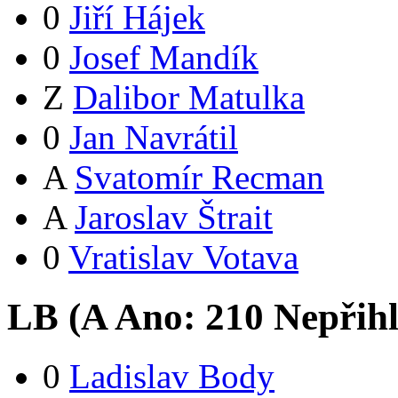
0
Jiří Hájek
0
Josef Mandík
Z
Dalibor Matulka
0
Jan Navrátil
A
Svatomír Recman
A
Jaroslav Štrait
0
Vratislav Votava
LB (
A
Ano:
21
0
Nepřih
0
Ladislav Body