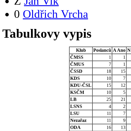
Z
Jan Vik
0
Oldřich Vrcha
Tabulkovy vypis
Klub
Poslanců
A
Ano
N
ČMSS
1
1
ČMUS
7
1
ČSSD
18
15
KDS
10
7
KDU-ČSL
15
12
KSČM
10
5
LB
25
21
LSNS
4
2
LSU
11
7
Nezařaz
11
9
ODA
16
13