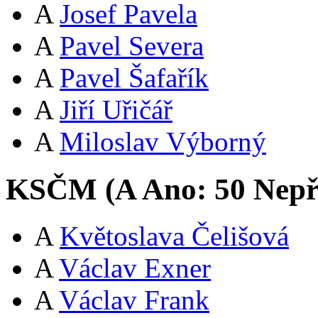
A
Josef Pavela
A
Pavel Severa
A
Pavel Šafařík
A
Jiří Uřičář
A
Miloslav Výborný
KSČM (
A
Ano:
5
0
Nepř
A
Květoslava Čelišová
A
Václav Exner
A
Václav Frank