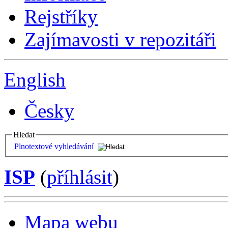
Rejstříky
Zajímavosti v repozitáři
English
Česky
Hledat
Plnotextové vyhledávání
ISP
(
příhlásit
)
Mapa webu