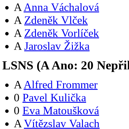
A
Anna Váchalová
A
Zdeněk Vlček
A
Zdeněk Vorlíček
A
Jaroslav Žižka
LSNS (
A
Ano:
2
0
Nepři
A
Alfred Frommer
0
Pavel Kulička
0
Eva Matoušková
A
Vítězslav Valach