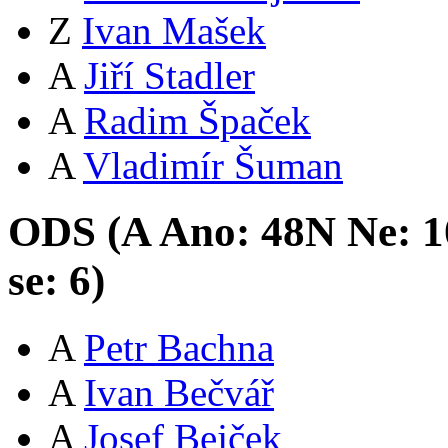
Z
Ivan Mašek
A
Jiří Stadler
A
Radim Špaček
A
Vladimír Šuman
ODS (
A
Ano:
48
N
Ne:
1
se:
6
)
A
Petr Bachna
A
Ivan Bečvář
A
Josef Bejček