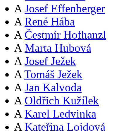
A
Josef Effenberger
A
René Hába
A
Čestmír Hofhanzl
A
Marta Hubová
A
Josef Ježek
A
Tomáš Ježek
A
Jan Kalvoda
A
Oldřich Kužílek
A
Karel Ledvinka
A
Kateřina Lojdová