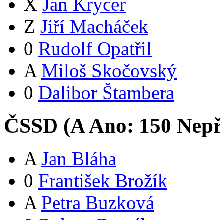
X
Jan Kryčer
Z
Jiří Macháček
0
Rudolf Opatřil
A
Miloš Skočovský
0
Dalibor Štambera
ČSSD (
A
Ano:
15
0
Nepř
A
Jan Bláha
0
František Brožík
A
Petra Buzková