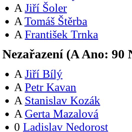
A
Jiří Šoler
A
Tomáš Štěrba
A
František Trnka
Nezařazení (
A
Ano:
9
0
N
A
Jiří Bílý
A
Petr Kavan
A
Stanislav Kozák
A
Gerta Mazalová
0
Ladislav Nedorost