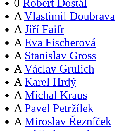
0
Robert Dostál
A
Vlastimil Doubrava
A
Jiří Faifr
A
Eva Fischerová
A
Stanislav Gross
A
Václav Grulich
A
Karel Hrdý
A
Michal Kraus
A
Pavel Petržílek
A
Miroslav Řezníček