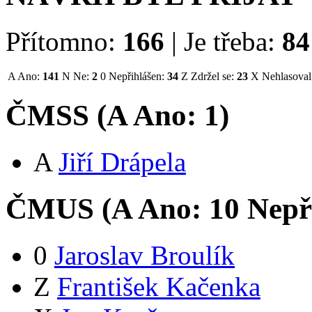
Přítomno:
166
|
Je třeba:
84
A
Ano:
141
N
Ne:
2
0
Nepřihlášen:
34
Z
Zdržel se:
23
X
Nehlasoval
ČMSS (
A
Ano:
1
)
A
Jiří Drápela
ČMUS (
A
Ano:
1
0
Nepř
0
Jaroslav Broulík
Z
František Kačenka