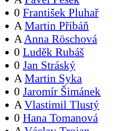
0
František Pluhař
A
Martin Přibáň
A
Anna Röschová
0
Luděk Rubáš
0
Jan Stráský
A
Martin Syka
0
Jaromír Šimánek
A
Vlastimil Tlustý
0
Hana Tomanová
A
Václav Trojan