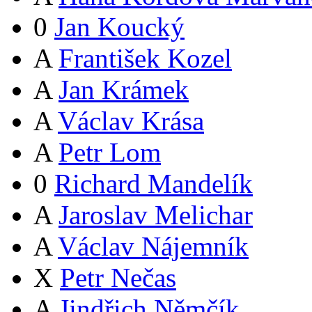
0
Jan Koucký
A
František Kozel
A
Jan Krámek
A
Václav Krása
A
Petr Lom
0
Richard Mandelík
A
Jaroslav Melichar
A
Václav Nájemník
X
Petr Nečas
A
Jindřich Němčík