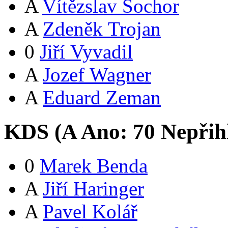
A
Vítězslav Sochor
A
Zdeněk Trojan
0
Jiří Vyvadil
A
Jozef Wagner
A
Eduard Zeman
KDS (
A
Ano:
7
0
Nepřih
0
Marek Benda
A
Jiří Haringer
A
Pavel Kolář