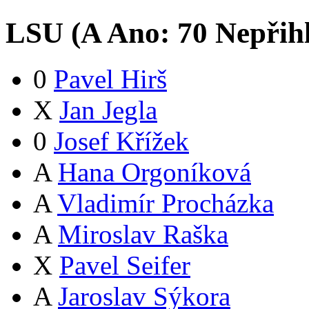
LSU (
A
Ano:
7
0
Nepřih
0
Pavel Hirš
X
Jan Jegla
0
Josef Křížek
A
Hana Orgoníková
A
Vladimír Procházka
A
Miroslav Raška
X
Pavel Seifer
A
Jaroslav Sýkora