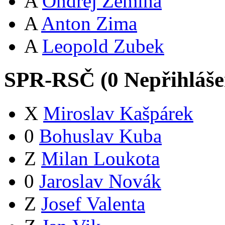
A
Ondřej Zemina
A
Anton Zima
A
Leopold Zubek
SPR-RSČ (
0
Nepřihláš
X
Miroslav Kašpárek
0
Bohuslav Kuba
Z
Milan Loukota
0
Jaroslav Novák
Z
Josef Valenta