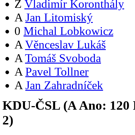
Z
Vladimír Koronthály
A
Jan Litomiský
0
Michal Lobkowicz
A
Věnceslav Lukáš
A
Tomáš Svoboda
A
Pavel Tollner
A
Jan Zahradníček
KDU-ČSL (
A
Ano:
12
0
2
)