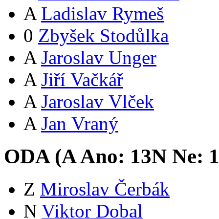
A
Ladislav Rymeš
0
Zbyšek Stodůlka
A
Jaroslav Unger
A
Jiří Vačkář
A
Jaroslav Vlček
A
Jan Vraný
ODA (
A
Ano:
13
N
Ne:
Z
Miroslav Čerbák
N
Viktor Dobal