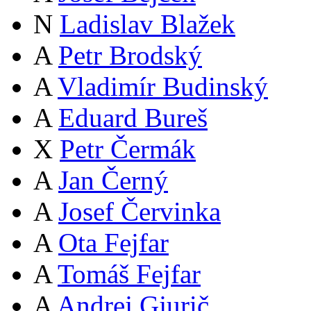
N
Ladislav Blažek
A
Petr Brodský
A
Vladimír Budinský
A
Eduard Bureš
X
Petr Čermák
A
Jan Černý
A
Josef Červinka
A
Ota Fejfar
A
Tomáš Fejfar
A
Andrej Gjurič