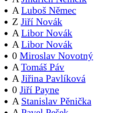
A
Luboš Němec
Z
Jiří Novák
A
Libor Novák
A
Libor Novák
0
Miroslav Novotný
A
Tomáš Páv
A
Jiřina Pavlíková
0
Jiří Payne
A
Stanislav Pěnička
A
Pavel Pešek