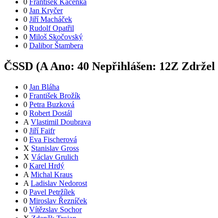
0
František Kačenka
0
Jan Kryčer
0
Jiří Macháček
0
Rudolf Opatřil
0
Miloš Skočovský
0
Dalibor Štambera
ČSSD (
A
Ano:
4
0
Nepřihlášen:
12
Z
Zdržel 
0
Jan Bláha
0
František Brožík
0
Petra Buzková
0
Robert Dostál
A
Vlastimil Doubrava
0
Jiří Faifr
0
Eva Fischerová
X
Stanislav Gross
X
Václav Grulich
0
Karel Hrdý
A
Michal Kraus
A
Ladislav Nedorost
0
Pavel Petržílek
0
Miroslav Řezníček
0
Vítězslav Sochor