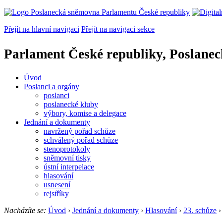
Přejít na hlavní navigaci
Přejít na navigaci sekce
Parlament České republiky, Poslane
Úvod
Poslanci a orgány
poslanci
poslanecké kluby
výbory, komise a delegace
Jednání a dokumenty
navržený pořad schůze
schválený pořad schůze
stenoprotokoly
sněmovní tisky
ústní interpelace
hlasování
usnesení
rejstříky
Nacházíte se:
Úvod
›
Jednání a dokumenty
›
Hlasování
›
23. schůze
›