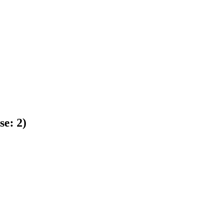
se:
2
)