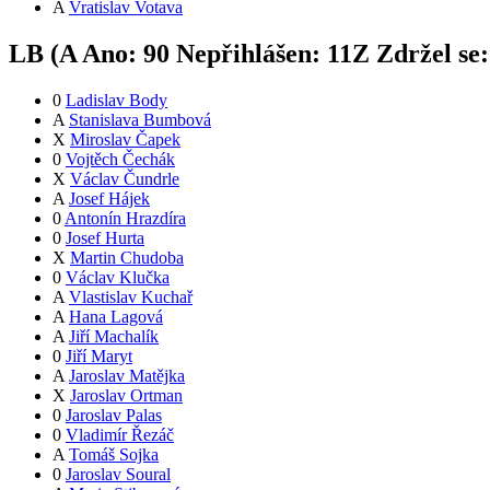
A
Vratislav Votava
LB (
A
Ano:
9
0
Nepřihlášen:
11
Z
Zdržel se
0
Ladislav Body
A
Stanislava Bumbová
X
Miroslav Čapek
0
Vojtěch Čechák
X
Václav Čundrle
A
Josef Hájek
0
Antonín Hrazdíra
0
Josef Hurta
X
Martin Chudoba
0
Václav Klučka
A
Vlastislav Kuchař
A
Hana Lagová
A
Jiří Machalík
0
Jiří Maryt
A
Jaroslav Matějka
X
Jaroslav Ortman
0
Jaroslav Palas
0
Vladimír Řezáč
A
Tomáš Sojka
0
Jaroslav Soural