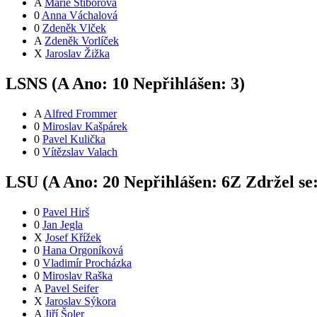
A
Marie Stiborová
0
Anna Váchalová
0
Zdeněk Vlček
A
Zdeněk Vorlíček
X
Jaroslav Žižka
LSNS (
A
Ano:
1
0
Nepřihlášen:
3
)
A
Alfred Frommer
0
Miroslav Kašpárek
0
Pavel Kulička
0
Vítězslav Valach
LSU (
A
Ano:
2
0
Nepřihlášen:
6
Z
Zdržel se
0
Pavel Hirš
0
Jan Jegla
X
Josef Křížek
0
Hana Orgoníková
0
Vladimír Procházka
0
Miroslav Raška
A
Pavel Seifer
X
Jaroslav Sýkora
A
Jiří Šoler