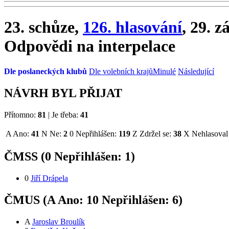
23. schůze,
126. hlasování
, 29. z
Odpovědi na interpelace
Dle poslaneckých klubů
Dle volebních krajů
Minulé
Následující
NÁVRH BYL PŘIJAT
Přítomno:
81
|
Je třeba:
41
A
Ano:
41
N
Ne:
2
0
Nepřihlášen:
119
Z
Zdržel se:
38
X
Nehlasoval
ČMSS (
0
Nepřihlášen:
1
)
0
Jiří Drápela
ČMUS (
A
Ano:
1
0
Nepřihlášen:
6
)
A
Jaroslav Broulík