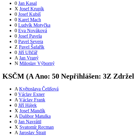
0
Jan Kasal
X
Josef Krupík
0
Josef Kubiš
0
Karel Mach
0
Ludvík Motyčka
0
Eva Nováková
0
Josef Pavela
0
Pavel Severa
Z
Pavel Šafařík
0
Jiří Uřičář
A
Jan Vraný
N
Miloslav Výborný
KSČM (
A
Ano:
5
0
Nepřihlášen:
3
Z
Zdržel 
A
Květoslava Čelišová
0
Václav Exner
A
Václav Frank
0
Jiří Hájek
X
Josef Mandík
A
Dalibor Matulka
0
Jan Navrátil
X
Svatomír Recman
A
Jaroslav Štrait