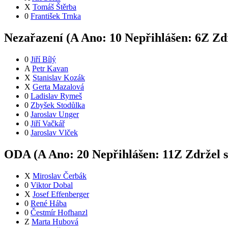
X
Tomáš Štěrba
0
František Trnka
Nezařazení (
A
Ano:
1
0
Nepřihlášen:
6
Z
Zdr
0
Jiří Bílý
A
Petr Kavan
X
Stanislav Kozák
X
Gerta Mazalová
0
Ladislav Rymeš
0
Zbyšek Stodůlka
0
Jaroslav Unger
0
Jiří Vačkář
0
Jaroslav Vlček
ODA (
A
Ano:
2
0
Nepřihlášen:
11
Z
Zdržel 
X
Miroslav Čerbák
0
Viktor Dobal
X
Josef Effenberger
0
René Hába
0
Čestmír Hofhanzl
Z
Marta Hubová