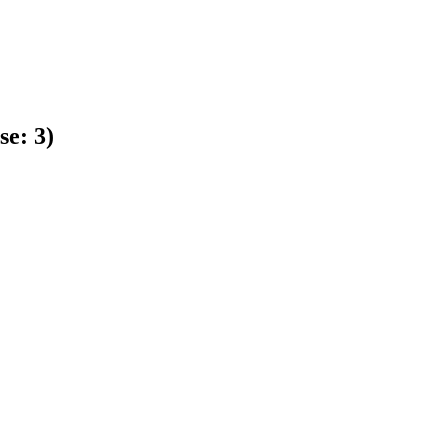
se:
3
)