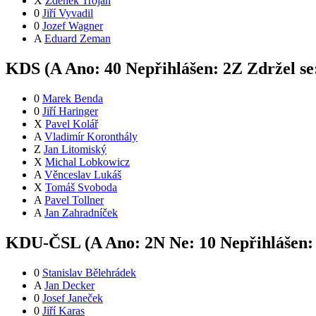
X
Zdeněk Trojan
0
Jiří Vyvadil
0
Jozef Wagner
A
Eduard Zeman
KDS (
A
Ano:
4
0
Nepřihlášen:
2
Z
Zdržel se
0
Marek Benda
0
Jiří Haringer
X
Pavel Kolář
A
Vladimír Koronthály
Z
Jan Litomiský
X
Michal Lobkowicz
A
Věnceslav Lukáš
X
Tomáš Svoboda
A
Pavel Tollner
A
Jan Zahradníček
KDU-ČSL (
A
Ano:
2
N
Ne:
1
0
Nepřihlášen
0
Stanislav Bělehrádek
A
Jan Decker
0
Josef Janeček
0
Jiří Karas