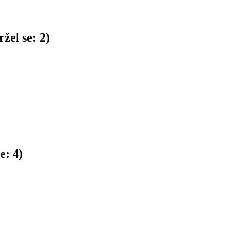
žel se:
2
)
se:
4
)