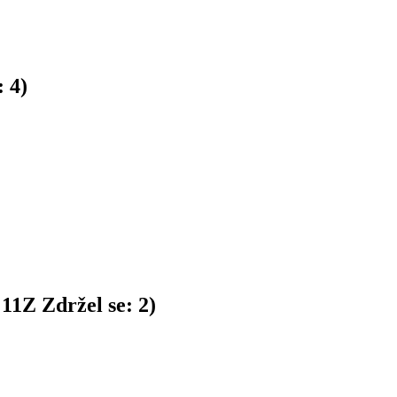
:
4
)
:
11
Z
Zdržel se:
2
)