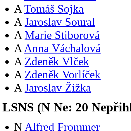
A
Tomáš Sojka
A
Jaroslav Soural
A
Marie Stiborová
A
Anna Váchalová
A
Zdeněk Vlček
A
Zdeněk Vorlíček
A
Jaroslav Žižka
LSNS (
N
Ne:
2
0
Nepřih
N
Alfred Frommer