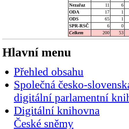
Nezařaz
11
6
ODA
17
1
ODS
65
1
SPR-RSČ
6
0
Celkem
200
53
Hlavní menu
Přehled obsahu
Společná česko-slovensk
digitální parlamentní kn
Digitální knihovna
České sněmy