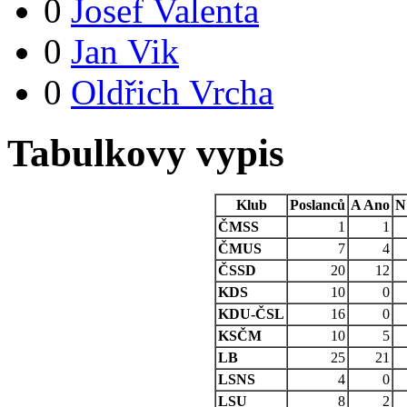
0
Josef Valenta
0
Jan Vik
0
Oldřich Vrcha
Tabulkovy vypis
Klub
Poslanců
A
Ano
N
ČMSS
1
1
ČMUS
7
4
ČSSD
20
12
KDS
10
0
KDU-ČSL
16
0
KSČM
10
5
LB
25
21
LSNS
4
0
LSU
8
2