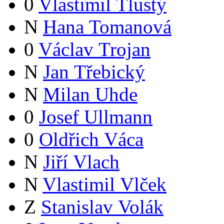
0
Vlastimil Tlustý
N
Hana Tomanová
0
Václav Trojan
N
Jan Třebický
N
Milan Uhde
0
Josef Ullmann
0
Oldřich Váca
N
Jiří Vlach
N
Vlastimil Vlček
Z
Stanislav Volák