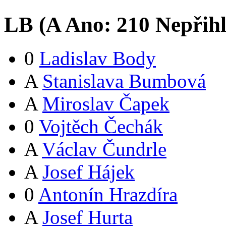
LB (
A
Ano:
21
0
Nepřih
0
Ladislav Body
A
Stanislava Bumbová
A
Miroslav Čapek
0
Vojtěch Čechák
A
Václav Čundrle
A
Josef Hájek
0
Antonín Hrazdíra
A
Josef Hurta