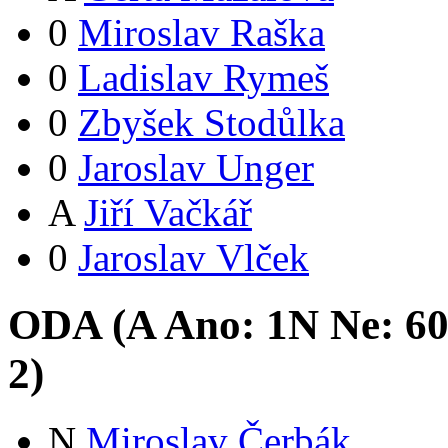
0
Miroslav Raška
0
Ladislav Rymeš
0
Zbyšek Stodůlka
0
Jaroslav Unger
A
Jiří Vačkář
0
Jaroslav Vlček
ODA (
A
Ano:
1
N
Ne:
6
2
)
N
Miroslav Čerbák