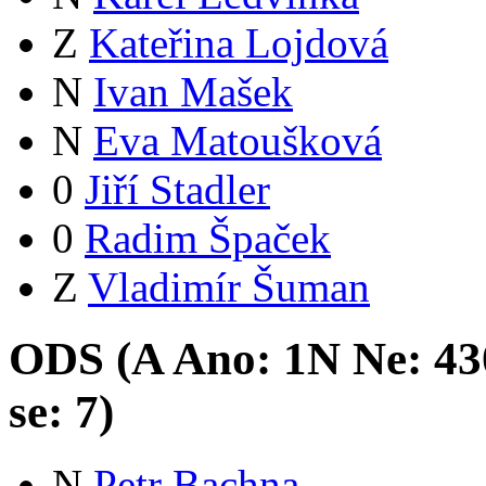
Z
Kateřina Lojdová
N
Ivan Mašek
N
Eva Matoušková
0
Jiří Stadler
0
Radim Špaček
Z
Vladimír Šuman
ODS (
A
Ano:
1
N
Ne:
43
se:
7
)
N
Petr Bachna