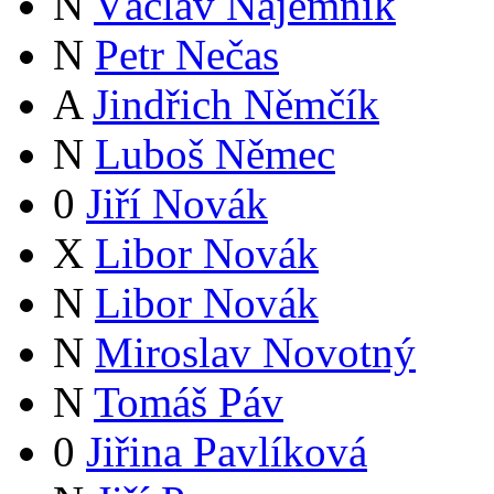
N
Václav Nájemník
N
Petr Nečas
A
Jindřich Němčík
N
Luboš Němec
0
Jiří Novák
X
Libor Novák
N
Libor Novák
N
Miroslav Novotný
N
Tomáš Páv
0
Jiřina Pavlíková