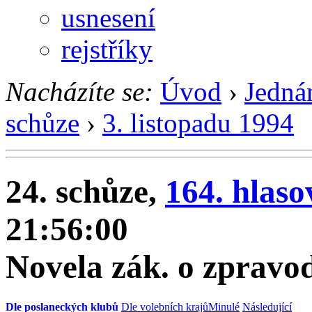
usnesení
rejstříky
Nacházíte se:
Úvod
›
Jedná
schůze
›
3. listopadu 1994
24. schůze,
164. hlaso
21:56:00
Novela zák. o zpravod
Dle poslaneckých klubů
Dle volebních krajů
Minulé
Následující