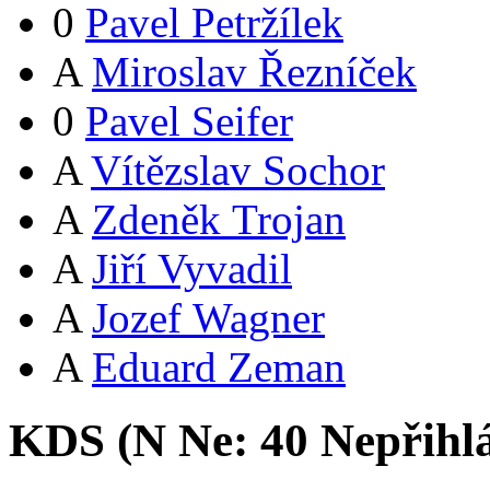
0
Pavel Petržílek
A
Miroslav Řezníček
0
Pavel Seifer
A
Vítězslav Sochor
A
Zdeněk Trojan
A
Jiří Vyvadil
A
Jozef Wagner
A
Eduard Zeman
KDS (
N
Ne:
4
0
Nepřihl