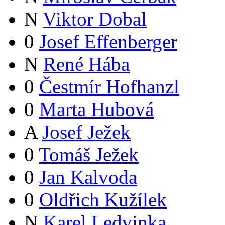
N
Viktor Dobal
0
Josef Effenberger
N
René Hába
0
Čestmír Hofhanzl
0
Marta Hubová
A
Josef Ježek
0
Tomáš Ježek
0
Jan Kalvoda
0
Oldřich Kužílek
N
Karel Ledvinka