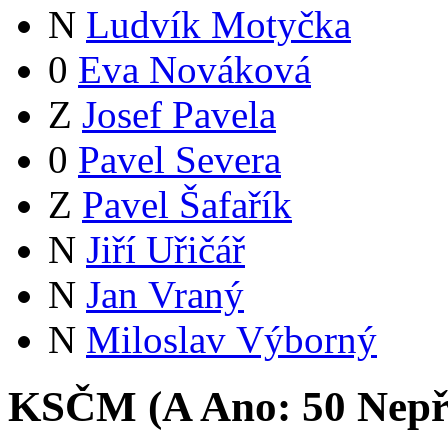
N
Ludvík Motyčka
0
Eva Nováková
Z
Josef Pavela
0
Pavel Severa
Z
Pavel Šafařík
N
Jiří Uřičář
N
Jan Vraný
N
Miloslav Výborný
KSČM (
A
Ano:
5
0
Nepř