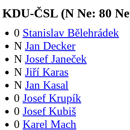
KDU-ČSL (
N
Ne:
8
0
Ne
0
Stanislav Bělehrádek
N
Jan Decker
N
Josef Janeček
N
Jiří Karas
N
Jan Kasal
0
Josef Krupík
0
Josef Kubiš
0
Karel Mach