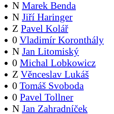
N
Marek Benda
N
Jiří Haringer
Z
Pavel Kolář
0
Vladimír Koronthály
N
Jan Litomiský
0
Michal Lobkowicz
Z
Věnceslav Lukáš
0
Tomáš Svoboda
0
Pavel Tollner
N
Jan Zahradníček