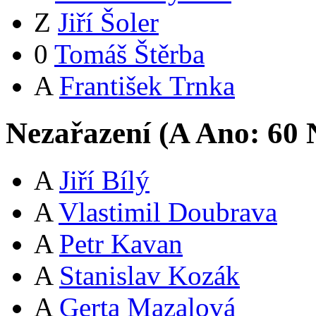
Z
Jiří Šoler
0
Tomáš Štěrba
A
František Trnka
Nezařazení (
A
Ano:
6
0
N
A
Jiří Bílý
A
Vlastimil Doubrava
A
Petr Kavan
A
Stanislav Kozák
A
Gerta Mazalová