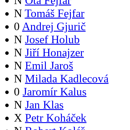
N
Ota Fejfar
N
Tomáš Fejfar
0
Andrej Gjurič
N
Josef Holub
N
Jiří Honajzer
N
Emil Jaroš
N
Milada Kadlecová
0
Jaromír Kalus
N
Jan Klas
X
Petr Koháček