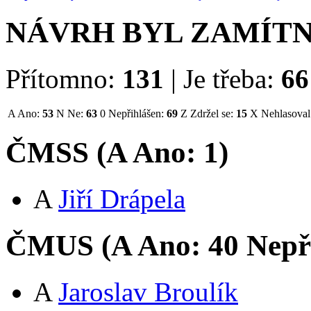
NÁVRH BYL ZAMÍT
Přítomno:
131
|
Je třeba:
66
A
Ano:
53
N
Ne:
63
0
Nepřihlášen:
69
Z
Zdržel se:
15
X
Nehlasoval
ČMSS (
A
Ano:
1
)
A
Jiří Drápela
ČMUS (
A
Ano:
4
0
Nepř
A
Jaroslav Broulík