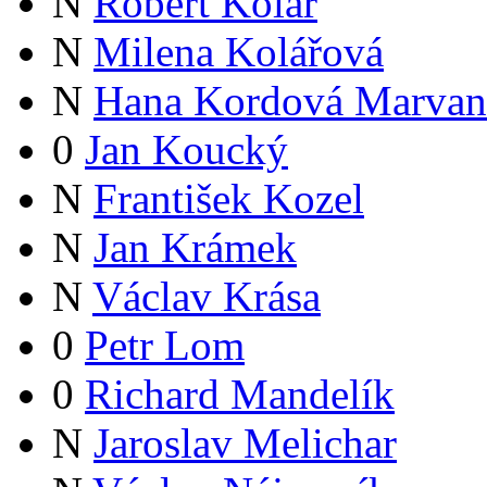
N
Robert Kolář
N
Milena Kolářová
N
Hana Kordová Marvan
0
Jan Koucký
N
František Kozel
N
Jan Krámek
N
Václav Krása
0
Petr Lom
0
Richard Mandelík
N
Jaroslav Melichar