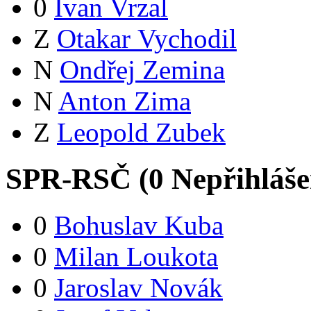
0
Ivan Vrzal
Z
Otakar Vychodil
N
Ondřej Zemina
N
Anton Zima
Z
Leopold Zubek
SPR-RSČ (
0
Nepřihláš
0
Bohuslav Kuba
0
Milan Loukota
0
Jaroslav Novák