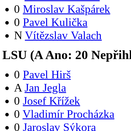
0
Miroslav Kašpárek
0
Pavel Kulička
N
Vítězslav Valach
LSU (
A
Ano:
2
0
Nepřih
0
Pavel Hirš
A
Jan Jegla
0
Josef Křížek
0
Vladimír Procházka
0
Jaroslav Sýkora