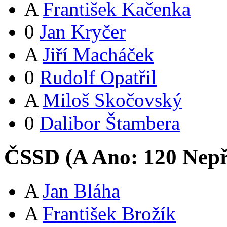
A
František Kačenka
0
Jan Kryčer
A
Jiří Macháček
0
Rudolf Opatřil
A
Miloš Skočovský
0
Dalibor Štambera
ČSSD (
A
Ano:
12
0
Nepř
A
Jan Bláha
A
František Brožík