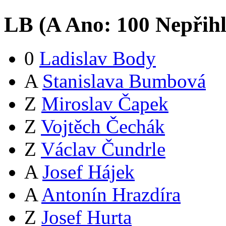
LB (
A
Ano:
10
0
Nepřih
0
Ladislav Body
A
Stanislava Bumbová
Z
Miroslav Čapek
Z
Vojtěch Čechák
Z
Václav Čundrle
A
Josef Hájek
A
Antonín Hrazdíra
Z
Josef Hurta