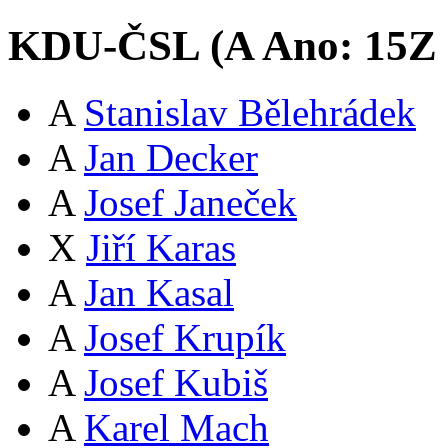
KDU-ČSL (
A
Ano:
15
Z
A
Stanislav Bělehrádek
A
Jan Decker
A
Josef Janeček
X
Jiří Karas
A
Jan Kasal
A
Josef Krupík
A
Josef Kubiš
A
Karel Mach