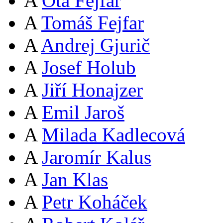
A
Ota Fejfar
A
Tomáš Fejfar
A
Andrej Gjurič
A
Josef Holub
A
Jiří Honajzer
A
Emil Jaroš
A
Milada Kadlecová
A
Jaromír Kalus
A
Jan Klas
A
Petr Koháček