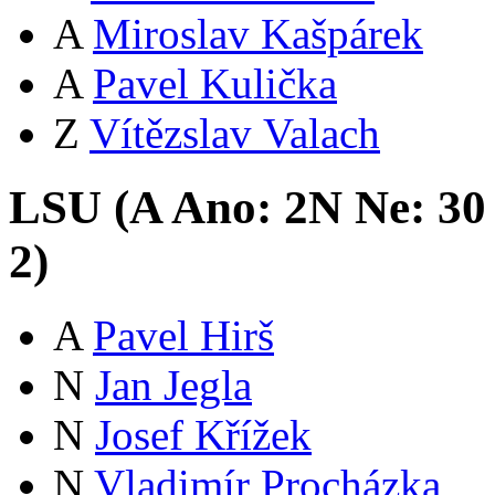
A
Miroslav Kašpárek
A
Pavel Kulička
Z
Vítězslav Valach
LSU (
A
Ano:
2
N
Ne:
3
0
2
)
A
Pavel Hirš
N
Jan Jegla
N
Josef Křížek
N
Vladimír Procházka