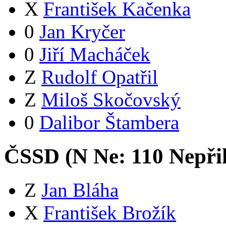
X
František Kačenka
0
Jan Kryčer
0
Jiří Macháček
Z
Rudolf Opatřil
Z
Miloš Skočovský
0
Dalibor Štambera
ČSSD (
N
Ne:
11
0
Nepři
Z
Jan Bláha
X
František Brožík