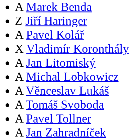
A
Marek Benda
Z
Jiří Haringer
A
Pavel Kolář
X
Vladimír Koronthály
A
Jan Litomiský
A
Michal Lobkowicz
A
Věnceslav Lukáš
A
Tomáš Svoboda
A
Pavel Tollner
A
Jan Zahradníček