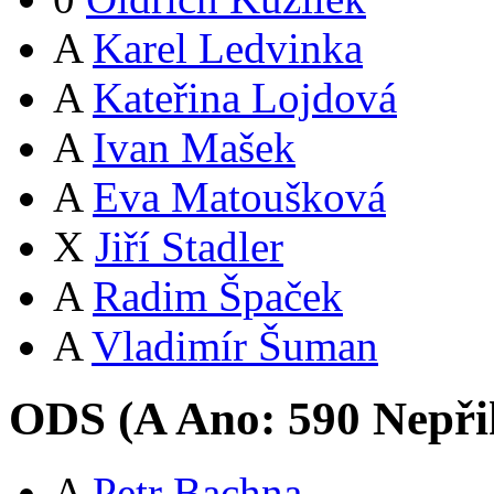
A
Karel Ledvinka
A
Kateřina Lojdová
A
Ivan Mašek
A
Eva Matoušková
X
Jiří Stadler
A
Radim Špaček
A
Vladimír Šuman
ODS (
A
Ano:
59
0
Nepři
A
Petr Bachna