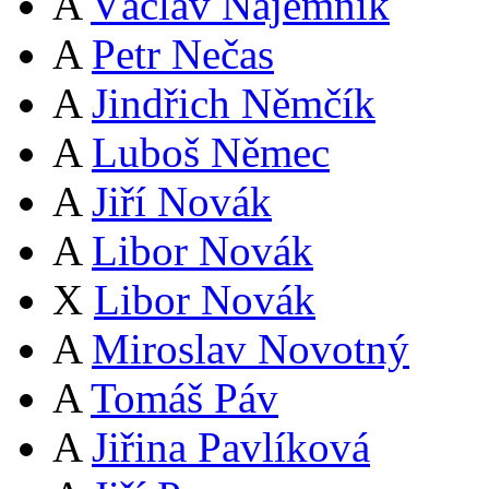
A
Václav Nájemník
A
Petr Nečas
A
Jindřich Němčík
A
Luboš Němec
A
Jiří Novák
A
Libor Novák
X
Libor Novák
A
Miroslav Novotný
A
Tomáš Páv
A
Jiřina Pavlíková