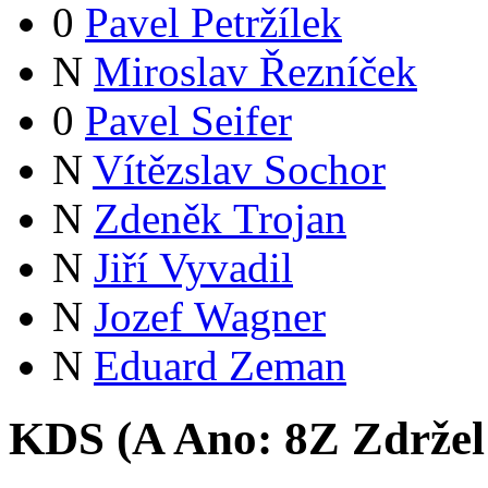
0
Pavel Petržílek
N
Miroslav Řezníček
0
Pavel Seifer
N
Vítězslav Sochor
N
Zdeněk Trojan
N
Jiří Vyvadil
N
Jozef Wagner
N
Eduard Zeman
KDS (
A
Ano:
8
Z
Zdržel