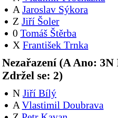
A
Jaroslav Sýkora
Z
Jiří Šoler
0
Tomáš Štěrba
X
František Trnka
Nezařazení (
A
Ano:
3
N
Zdržel se:
2
)
N
Jiří Bílý
A
Vlastimil Doubrava
Z
Petr Kavan