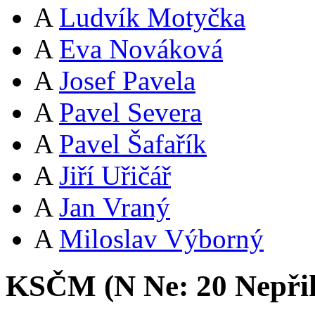
A
Ludvík Motyčka
A
Eva Nováková
A
Josef Pavela
A
Pavel Severa
A
Pavel Šafařík
A
Jiří Uřičář
A
Jan Vraný
A
Miloslav Výborný
KSČM (
N
Ne:
2
0
Nepři