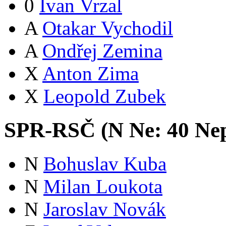
0
Ivan Vrzal
A
Otakar Vychodil
A
Ondřej Zemina
X
Anton Zima
X
Leopold Zubek
SPR-RSČ (
N
Ne:
4
0
Nep
N
Bohuslav Kuba
N
Milan Loukota
N
Jaroslav Novák