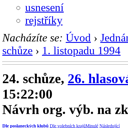
usnesení
rejstříky
Nacházíte se:
Úvod
›
Jedná
schůze
›
1. listopadu 1994
24. schůze,
26. hlasov
15:22:00
Návrh org. výb. na z
Dle poslaneckých klubů
Dle volebních krajů
Minulé
Následující