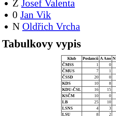
Z
Josef Valenta
0
Jan Vik
N
Oldřich Vrcha
Tabulkovy vypis
Klub
Poslanců
A
Ano
N
ČMSS
1
0
ČMUS
7
1
ČSSD
20
0
KDS
10
8
KDU-ČSL
16
15
KSČM
10
0
LB
25
10
LSNS
4
3
LSU
8
2