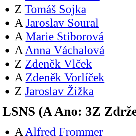
Z
Tomáš Sojka
A
Jaroslav Soural
A
Marie Stiborová
A
Anna Váchalová
Z
Zdeněk Vlček
A
Zdeněk Vorlíček
Z
Jaroslav Žižka
LSNS (
A
Ano:
3
Z
Zdrže
A
Alfred Frommer