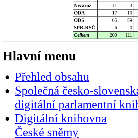
Nezařaz
11
3
ODA
17
10
ODS
65
59
SPR-RSČ
6
0
Celkem
200
111
Hlavní menu
Přehled obsahu
Společná česko-slovensk
digitální parlamentní kn
Digitální knihovna
České sněmy