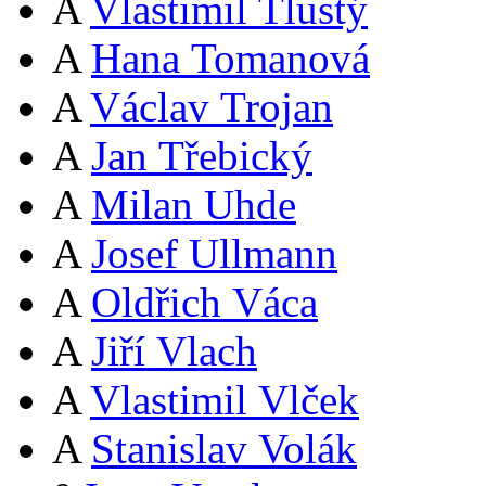
A
Vlastimil Tlustý
A
Hana Tomanová
A
Václav Trojan
A
Jan Třebický
A
Milan Uhde
A
Josef Ullmann
A
Oldřich Váca
A
Jiří Vlach
A
Vlastimil Vlček
A
Stanislav Volák