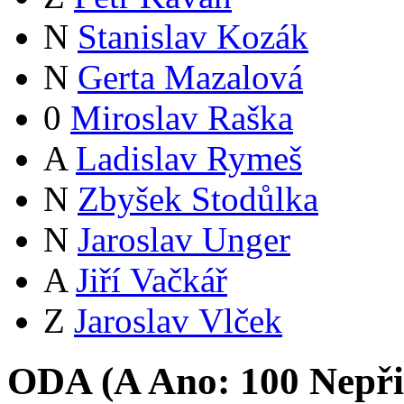
N
Stanislav Kozák
N
Gerta Mazalová
0
Miroslav Raška
A
Ladislav Rymeš
N
Zbyšek Stodůlka
N
Jaroslav Unger
A
Jiří Vačkář
Z
Jaroslav Vlček
ODA (
A
Ano:
10
0
Nepři