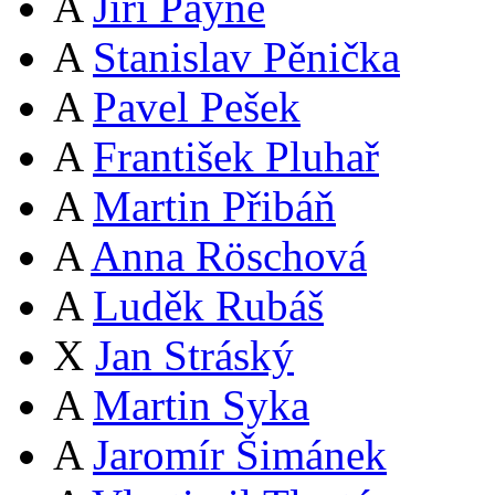
A
Jiří Payne
A
Stanislav Pěnička
A
Pavel Pešek
A
František Pluhař
A
Martin Přibáň
A
Anna Röschová
A
Luděk Rubáš
X
Jan Stráský
A
Martin Syka
A
Jaromír Šimánek