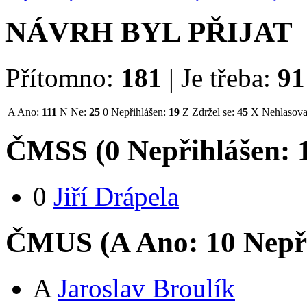
NÁVRH BYL PŘIJAT
Přítomno:
181
|
Je třeba:
91
A
Ano:
111
N
Ne:
25
0
Nepřihlášen:
19
Z
Zdržel se:
45
X
Nehlasova
ČMSS (
0
Nepřihlášen:
0
Jiří Drápela
ČMUS (
A
Ano:
1
0
Nepř
A
Jaroslav Broulík