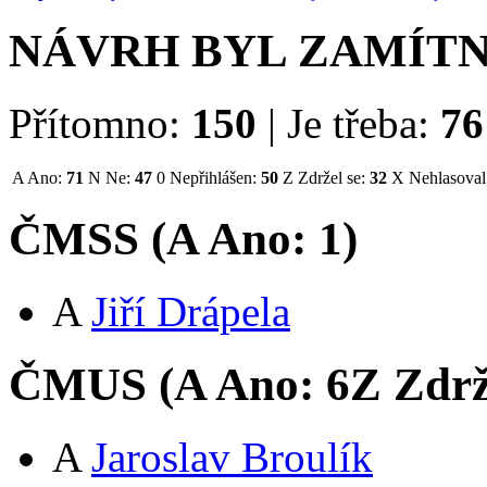
NÁVRH BYL ZAMÍT
Přítomno:
150
|
Je třeba:
76
A
Ano:
71
N
Ne:
47
0
Nepřihlášen:
50
Z
Zdržel se:
32
X
Nehlasoval
ČMSS (
A
Ano:
1
)
A
Jiří Drápela
ČMUS (
A
Ano:
6
Z
Zdrž
A
Jaroslav Broulík