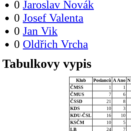
0
Jaroslav Novák
0
Josef Valenta
0
Jan Vik
0
Oldřich Vrcha
Tabulkovy vypis
Klub
Poslanců
A
Ano
N
ČMSS
1
1
ČMUS
7
6
ČSSD
21
8
KDS
10
3
KDU-ČSL
16
10
KSČM
10
5
LB
24
7