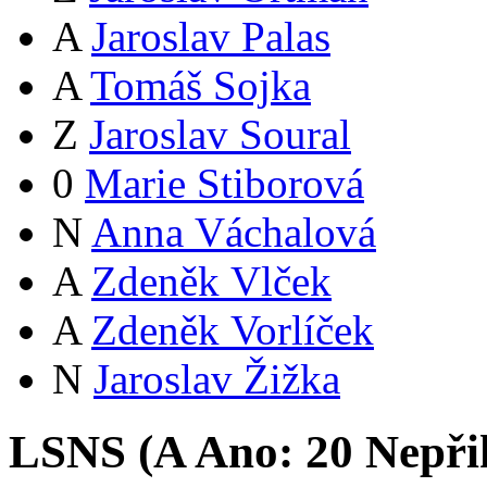
A
Jaroslav Palas
A
Tomáš Sojka
Z
Jaroslav Soural
0
Marie Stiborová
N
Anna Váchalová
A
Zdeněk Vlček
A
Zdeněk Vorlíček
N
Jaroslav Žižka
LSNS (
A
Ano:
2
0
Nepři