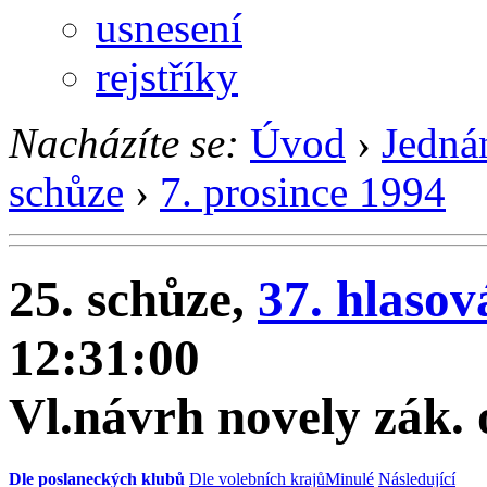
usnesení
rejstříky
Nacházíte se:
Úvod
›
Jedná
schůze
›
7. prosince 1994
25. schůze,
37. hlasov
12:31:00
Vl.návrh novely zák. 
Dle poslaneckých klubů
Dle volebních krajů
Minulé
Následující