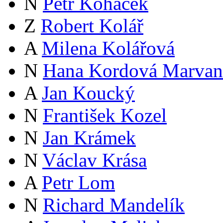
N
Petr Koháček
Z
Robert Kolář
A
Milena Kolářová
N
Hana Kordová Marvan
A
Jan Koucký
N
František Kozel
N
Jan Krámek
N
Václav Krása
A
Petr Lom
N
Richard Mandelík