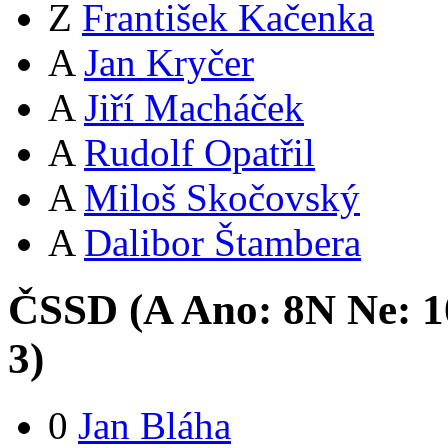
Z
František Kačenka
A
Jan Kryčer
A
Jiří Macháček
A
Rudolf Opatřil
A
Miloš Skočovský
A
Dalibor Štambera
ČSSD (
A
Ano:
8
N
Ne:
1
3
)
0
Jan Bláha