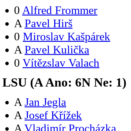
0
Alfred Frommer
A
Pavel Hirš
0
Miroslav Kašpárek
A
Pavel Kulička
0
Vítězslav Valach
LSU (
A
Ano:
6
N
Ne:
1
)
A
Jan Jegla
A
Josef Křížek
A
Vladimír Procházka