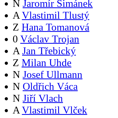
N
Jaromír Šimánek
A
Vlastimil Tlustý
Z
Hana Tomanová
0
Václav Trojan
A
Jan Třebický
Z
Milan Uhde
N
Josef Ullmann
N
Oldřich Váca
N
Jiří Vlach
A
Vlastimil Vlček