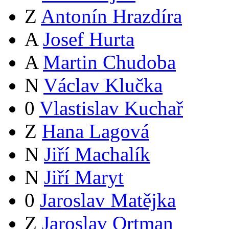
Z
Antonín Hrazdíra
A
Josef Hurta
A
Martin Chudoba
N
Václav Klučka
0
Vlastislav Kuchař
Z
Hana Lagová
N
Jiří Machalík
N
Jiří Maryt
0
Jaroslav Matějka
Z
Jaroslav Ortman