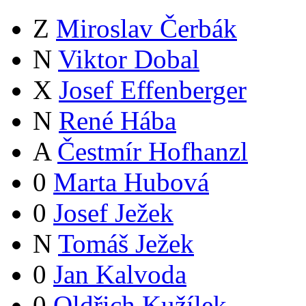
Z
Miroslav Čerbák
N
Viktor Dobal
X
Josef Effenberger
N
René Hába
A
Čestmír Hofhanzl
0
Marta Hubová
0
Josef Ježek
N
Tomáš Ježek
0
Jan Kalvoda
0
Oldřich Kužílek