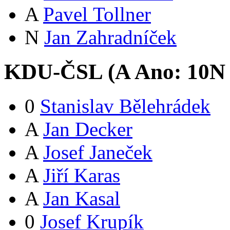
A
Pavel Tollner
N
Jan Zahradníček
KDU-ČSL (
A
Ano:
10
N
0
Stanislav Bělehrádek
A
Jan Decker
A
Josef Janeček
A
Jiří Karas
A
Jan Kasal
0
Josef Krupík