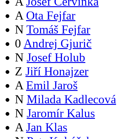
A
Josef Červinka
A
Ota Fejfar
N
Tomáš Fejfar
0
Andrej Gjurič
N
Josef Holub
Z
Jiří Honajzer
A
Emil Jaroš
N
Milada Kadlecová
N
Jaromír Kalus
A
Jan Klas