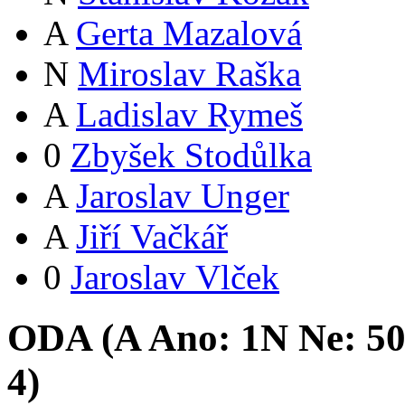
A
Gerta Mazalová
N
Miroslav Raška
A
Ladislav Rymeš
0
Zbyšek Stodůlka
A
Jaroslav Unger
A
Jiří Vačkář
0
Jaroslav Vlček
ODA (
A
Ano:
1
N
Ne:
5
4
)