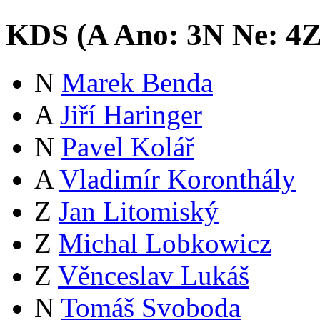
KDS (
A
Ano:
3
N
Ne:
4
N
Marek Benda
A
Jiří Haringer
N
Pavel Kolář
A
Vladimír Koronthály
Z
Jan Litomiský
Z
Michal Lobkowicz
Z
Věnceslav Lukáš
N
Tomáš Svoboda