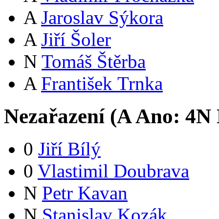
A
Jaroslav Sýkora
A
Jiří Šoler
N
Tomáš Štěrba
A
František Trnka
Nezařazení (
A
Ano:
4
N
0
Jiří Bílý
0
Vlastimil Doubrava
N
Petr Kavan
N
Stanislav Kozák