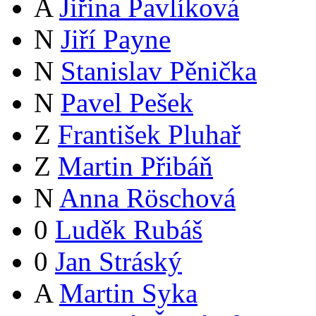
A
Jiřina Pavlíková
N
Jiří Payne
N
Stanislav Pěnička
N
Pavel Pešek
Z
František Pluhař
Z
Martin Přibáň
N
Anna Röschová
0
Luděk Rubáš
0
Jan Stráský
A
Martin Syka