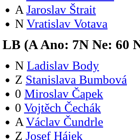
A
Jaroslav Štrait
N
Vratislav Votava
LB (
A
Ano:
7
N
Ne:
6
0
N
N
Ladislav Body
Z
Stanislava Bumbová
0
Miroslav Čapek
0
Vojtěch Čechák
A
Václav Čundrle
Z
Josef Hájek