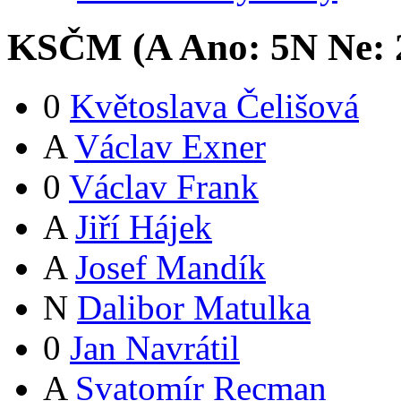
KSČM (
A
Ano:
5
N
Ne:
0
Květoslava Čelišová
A
Václav Exner
0
Václav Frank
A
Jiří Hájek
A
Josef Mandík
N
Dalibor Matulka
0
Jan Navrátil
A
Svatomír Recman