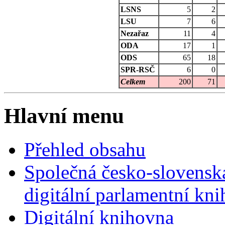
LSNS
5
2
LSU
7
6
Nezařaz
11
4
ODA
17
1
ODS
65
18
SPR-RSČ
6
0
Celkem
200
71
Hlavní menu
Přehled obsahu
Společná česko-slovensk
digitální parlamentní kn
Digitální knihovna