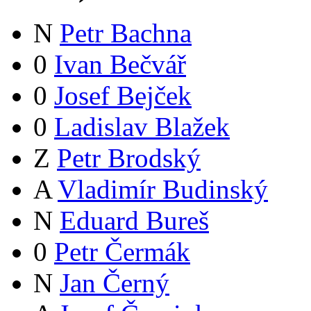
N
Petr Bachna
0
Ivan Bečvář
0
Josef Bejček
0
Ladislav Blažek
Z
Petr Brodský
A
Vladimír Budinský
N
Eduard Bureš
0
Petr Čermák
N
Jan Černý