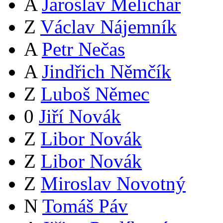
A
Jaroslav Melichar
Z
Václav Nájemník
A
Petr Nečas
A
Jindřich Němčík
Z
Luboš Němec
0
Jiří Novák
Z
Libor Novák
Z
Libor Novák
Z
Miroslav Novotný
N
Tomáš Páv