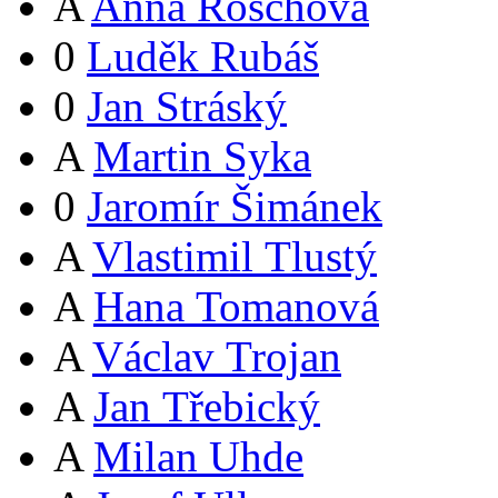
A
Anna Röschová
0
Luděk Rubáš
0
Jan Stráský
A
Martin Syka
0
Jaromír Šimánek
A
Vlastimil Tlustý
A
Hana Tomanová
A
Václav Trojan
A
Jan Třebický
A
Milan Uhde