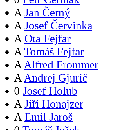
A
Jan Černý
A
Josef Červinka
A
Ota Fejfar
A
Tomáš Fejfar
A
Alfred Frommer
A
Andrej Gjurič
0
Josef Holub
A
Jiří Honajzer
A
Emil Jaroš
0
Tomáš Ježek