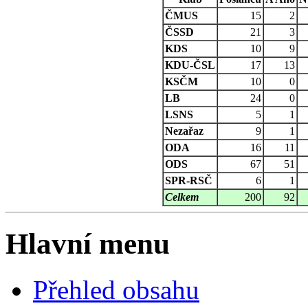
ČMUS
15
2
ČSSD
21
3
KDS
10
9
KDU-ČSL
17
13
KSČM
10
0
LB
24
0
LSNS
5
1
Nezařaz
9
1
ODA
16
11
ODS
67
51
SPR-RSČ
6
1
Celkem
200
92
Hlavní menu
Přehled obsahu