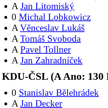
A
Jan Litomiský
0
Michal Lobkowicz
A
Věnceslav Lukáš
A
Tomáš Svoboda
A
Pavel Tollner
A
Jan Zahradníček
KDU-ČSL (
A
Ano:
13
0
0
Stanislav Bělehrádek
A
Jan Decker