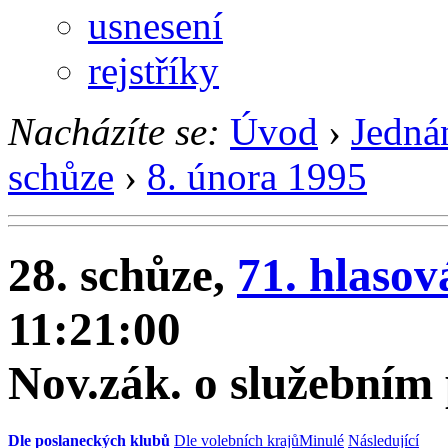
usnesení
rejstříky
Nacházíte se:
Úvod
›
Jedná
schůze
›
8. února 1995
28. schůze,
71. hlasov
11:21:00
Nov.zák. o služebním 
Dle poslaneckých klubů
Dle volebních krajů
Minulé
Následující