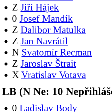
Z
Jiří Hájek
0
Josef Mandík
Z
Dalibor Matulka
Z
Jan Navrátil
N
Svatomír Recman
Z
Jaroslav Štrait
X
Vratislav Votava
LB (
N
Ne:
1
0
Nepřihláš
0
Ladislav Body