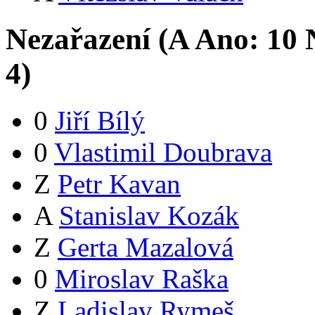
Nezařazení (
A
Ano:
1
0
N
4
)
0
Jiří Bílý
0
Vlastimil Doubrava
Z
Petr Kavan
A
Stanislav Kozák
Z
Gerta Mazalová
0
Miroslav Raška
Z
Ladislav Rymeš