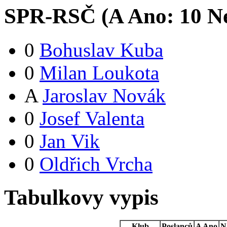
SPR-RSČ (
A
Ano:
1
0
Ne
0
Bohuslav Kuba
0
Milan Loukota
A
Jaroslav Novák
0
Josef Valenta
0
Jan Vik
0
Oldřich Vrcha
Tabulkovy vypis
Klub
Poslanců
A
Ano
N