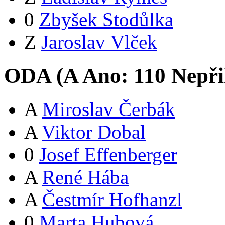
0
Zbyšek Stodůlka
Z
Jaroslav Vlček
ODA (
A
Ano:
11
0
Nepři
A
Miroslav Čerbák
A
Viktor Dobal
0
Josef Effenberger
A
René Hába
A
Čestmír Hofhanzl
0
Marta Hubová