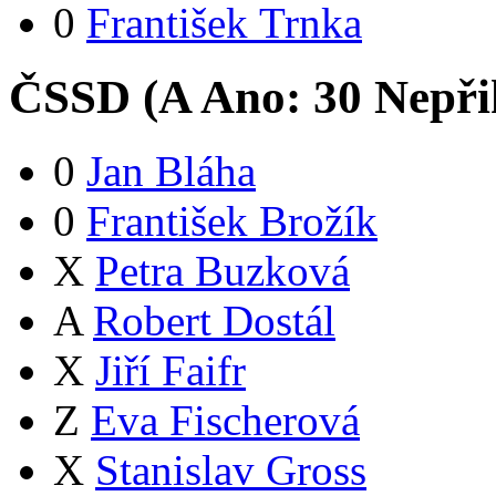
0
František Trnka
ČSSD (
A
Ano:
3
0
Nepři
0
Jan Bláha
0
František Brožík
X
Petra Buzková
A
Robert Dostál
X
Jiří Faifr
Z
Eva Fischerová
X
Stanislav Gross