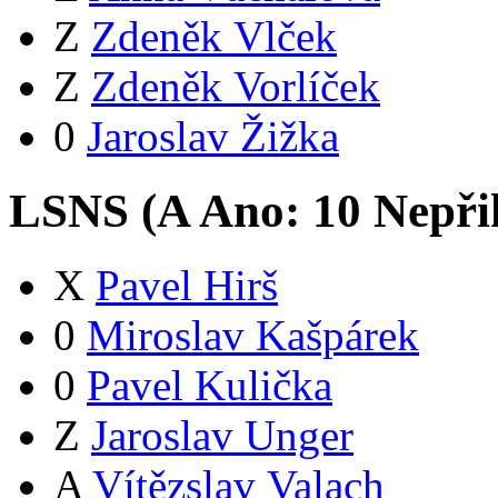
Z
Zdeněk Vlček
Z
Zdeněk Vorlíček
0
Jaroslav Žižka
LSNS (
A
Ano:
1
0
Nepři
X
Pavel Hirš
0
Miroslav Kašpárek
0
Pavel Kulička
Z
Jaroslav Unger
A
Vítězslav Valach