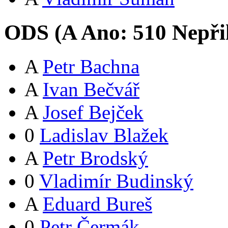
ODS (
A
Ano:
51
0
Nepři
A
Petr Bachna
A
Ivan Bečvář
A
Josef Bejček
0
Ladislav Blažek
A
Petr Brodský
0
Vladimír Budinský
A
Eduard Bureš
0
Petr Čermák