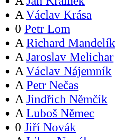
A
Jan Krámek
A
Václav Krása
0
Petr Lom
A
Richard Mandelík
A
Jaroslav Melichar
A
Václav Nájemník
A
Petr Nečas
A
Jindřich Němčík
A
Luboš Němec
0
Jiří Novák