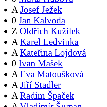
A
Josef Ježek
0
Jan Kalvoda
Z
Oldřich Kužílek
A
Karel Ledvinka
A
Kateřina Lojdová
0
Ivan Mašek
A
Eva Matoušková
A
Jiří Stadler
A
Radim Špaček
A
Vladimír Šuman