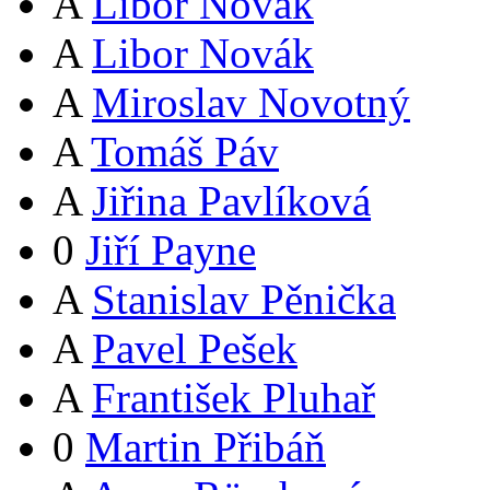
A
Libor Novák
A
Libor Novák
A
Miroslav Novotný
A
Tomáš Páv
A
Jiřina Pavlíková
0
Jiří Payne
A
Stanislav Pěnička
A
Pavel Pešek
A
František Pluhař
0
Martin Přibáň