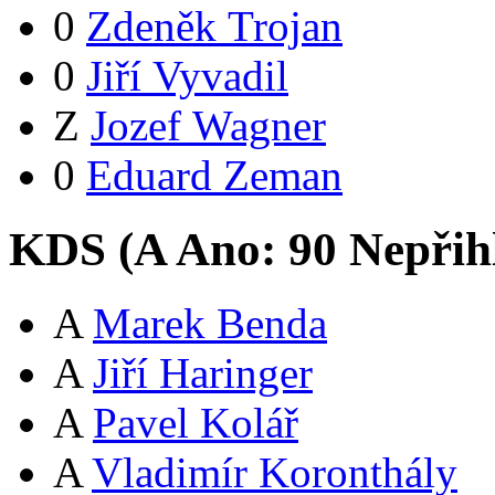
0
Zdeněk Trojan
0
Jiří Vyvadil
Z
Jozef Wagner
0
Eduard Zeman
KDS (
A
Ano:
9
0
Nepřih
A
Marek Benda
A
Jiří Haringer
A
Pavel Kolář
A
Vladimír Koronthály