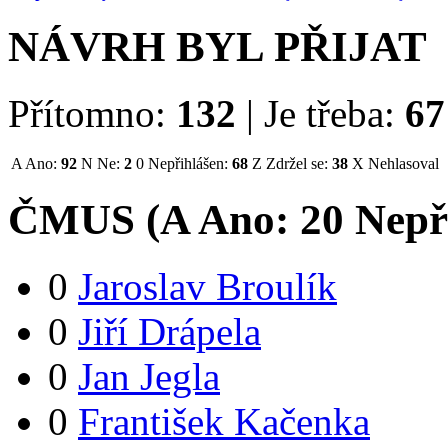
NÁVRH BYL PŘIJAT
Přítomno:
132
|
Je třeba:
67
A
Ano:
92
N
Ne:
2
0
Nepřihlášen:
68
Z
Zdržel se:
38
X
Nehlasoval
ČMUS (
A
Ano:
2
0
Nepř
0
Jaroslav Broulík
0
Jiří Drápela
0
Jan Jegla
0
František Kačenka