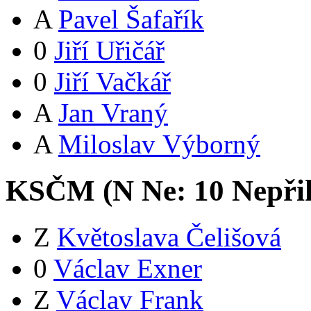
A
Pavel Šafařík
0
Jiří Uřičář
0
Jiří Vačkář
A
Jan Vraný
A
Miloslav Výborný
KSČM (
N
Ne:
1
0
Nepři
Z
Květoslava Čelišová
0
Václav Exner
Z
Václav Frank