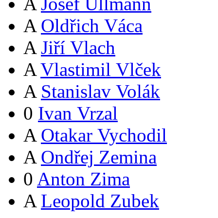
A
Josef Ullmann
A
Oldřich Váca
A
Jiří Vlach
A
Vlastimil Vlček
A
Stanislav Volák
0
Ivan Vrzal
A
Otakar Vychodil
A
Ondřej Zemina
0
Anton Zima
A
Leopold Zubek