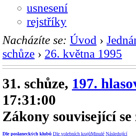
usnesení
rejstříky
Nacházíte se:
Úvod
›
Jedná
schůze
›
26. května 1995
31. schůze,
197. hlaso
17:31:00
Zákony související se 
Dle poslaneckých klubů
Dle volebních krajů
Minulé
Následující