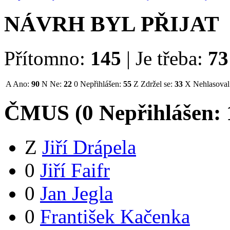
NÁVRH BYL PŘIJAT
Přítomno:
145
|
Je třeba:
73
A
Ano:
90
N
Ne:
22
0
Nepřihlášen:
55
Z
Zdržel se:
33
X
Nehlasoval
ČMUS (
0
Nepřihlášen:
Z
Jiří Drápela
0
Jiří Faifr
0
Jan Jegla
0
František Kačenka