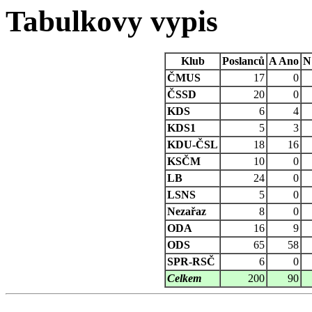
Tabulkovy vypis
Klub
Poslanců
A
Ano
N
ČMUS
17
0
ČSSD
20
0
KDS
6
4
KDS1
5
3
KDU-ČSL
18
16
KSČM
10
0
LB
24
0
LSNS
5
0
Nezařaz
8
0
ODA
16
9
ODS
65
58
SPR-RSČ
6
0
Celkem
200
90