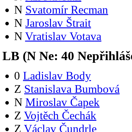
N
Svatomír Recman
N
Jaroslav Štrait
N
Vratislav Votava
LB (
N
Ne:
4
0
Nepřihláš
0
Ladislav Body
Z
Stanislava Bumbová
N
Miroslav Čapek
Z
Vojtěch Čechák
Z
Václav Čundrle