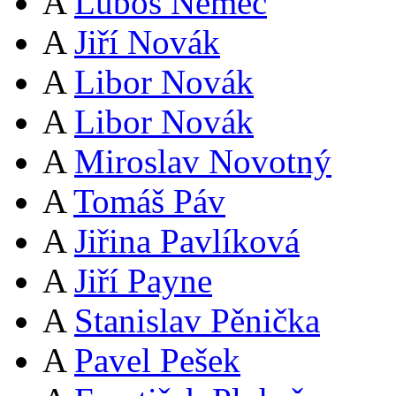
A
Luboš Němec
A
Jiří Novák
A
Libor Novák
A
Libor Novák
A
Miroslav Novotný
A
Tomáš Páv
A
Jiřina Pavlíková
A
Jiří Payne
A
Stanislav Pěnička
A
Pavel Pešek