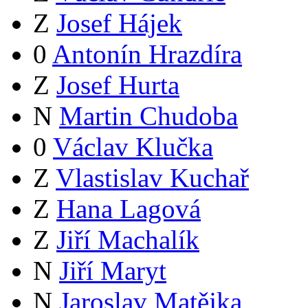
Z
Josef Hájek
0
Antonín Hrazdíra
Z
Josef Hurta
N
Martin Chudoba
0
Václav Klučka
Z
Vlastislav Kuchař
Z
Hana Lagová
Z
Jiří Machalík
N
Jiří Maryt
N
Jaroslav Matějka