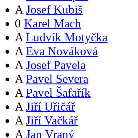
A
Josef Kubiš
0
Karel Mach
A
Ludvík Motyčka
A
Eva Nováková
A
Josef Pavela
A
Pavel Severa
A
Pavel Šafařík
A
Jiří Uřičář
A
Jiří Vačkář
A
Jan Vraný