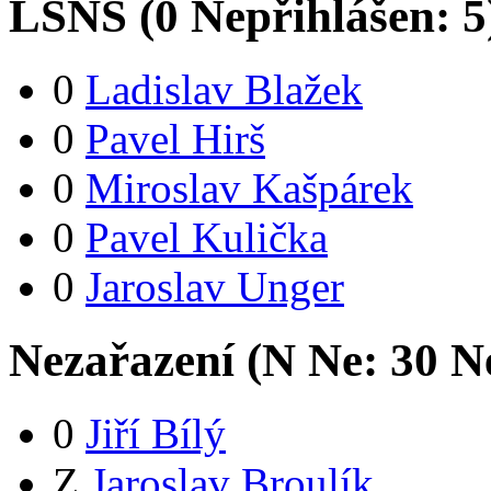
LSNS (
0
Nepřihlášen:
5
0
Ladislav Blažek
0
Pavel Hirš
0
Miroslav Kašpárek
0
Pavel Kulička
0
Jaroslav Unger
Nezařazení (
N
Ne:
3
0
Ne
0
Jiří Bílý
Z
Jaroslav Broulík