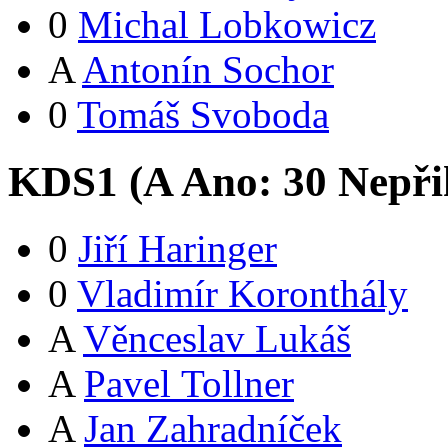
0
Michal Lobkowicz
A
Antonín Sochor
0
Tomáš Svoboda
KDS1 (
A
Ano:
3
0
Nepři
0
Jiří Haringer
0
Vladimír Koronthály
A
Věnceslav Lukáš
A
Pavel Tollner
A
Jan Zahradníček