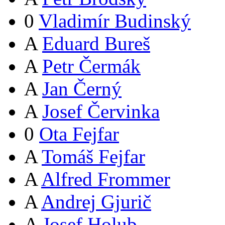
0
Vladimír Budinský
A
Eduard Bureš
A
Petr Čermák
A
Jan Černý
A
Josef Červinka
0
Ota Fejfar
A
Tomáš Fejfar
A
Alfred Frommer
A
Andrej Gjurič
A
Josef Holub