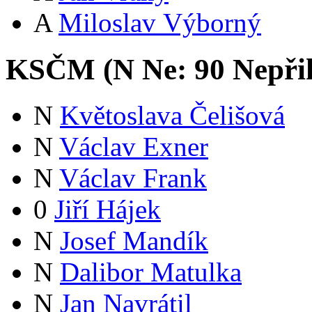
A
Miloslav Výborný
KSČM (
N
Ne:
9
0
Nepři
N
Květoslava Čelišová
N
Václav Exner
N
Václav Frank
0
Jiří Hájek
N
Josef Mandík
N
Dalibor Matulka
N
Jan Navrátil