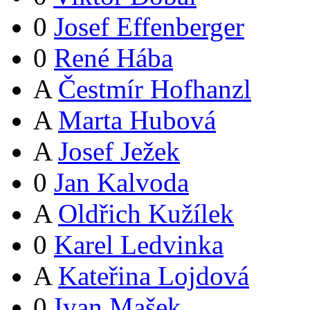
0
Josef Effenberger
0
René Hába
A
Čestmír Hofhanzl
A
Marta Hubová
A
Josef Ježek
0
Jan Kalvoda
A
Oldřich Kužílek
0
Karel Ledvinka
A
Kateřina Lojdová
0
Ivan Mašek