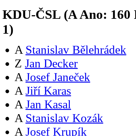
KDU-ČSL (
A
Ano:
16
0
1
)
A
Stanislav Bělehrádek
Z
Jan Decker
A
Josef Janeček
A
Jiří Karas
A
Jan Kasal
A
Stanislav Kozák
A
Josef Krupík