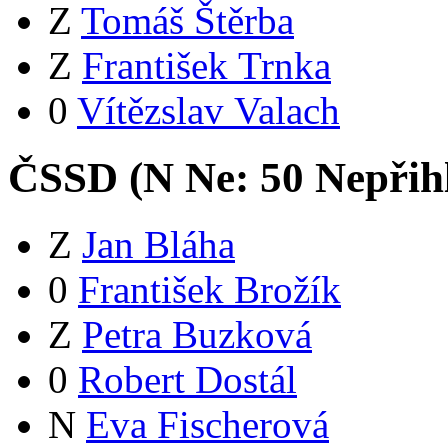
Z
Tomáš Štěrba
Z
František Trnka
0
Vítězslav Valach
ČSSD (
N
Ne:
5
0
Nepřih
Z
Jan Bláha
0
František Brožík
Z
Petra Buzková
0
Robert Dostál
N
Eva Fischerová