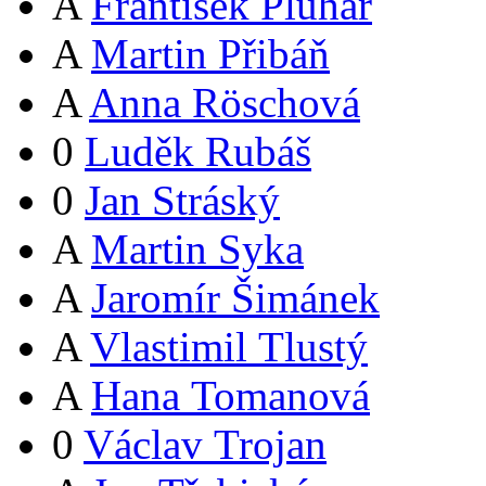
A
František Pluhař
A
Martin Přibáň
A
Anna Röschová
0
Luděk Rubáš
0
Jan Stráský
A
Martin Syka
A
Jaromír Šimánek
A
Vlastimil Tlustý
A
Hana Tomanová
0
Václav Trojan