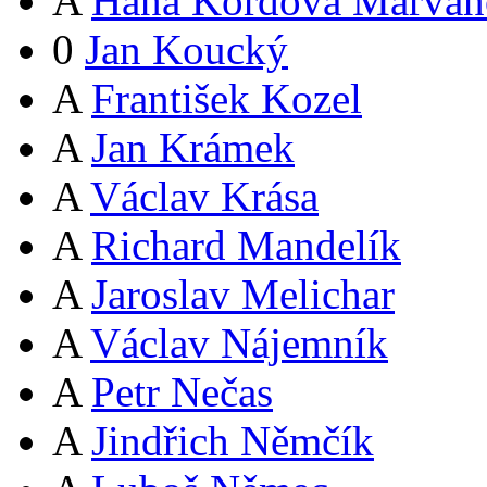
A
Hana Kordová Marvan
0
Jan Koucký
A
František Kozel
A
Jan Krámek
A
Václav Krása
A
Richard Mandelík
A
Jaroslav Melichar
A
Václav Nájemník
A
Petr Nečas
A
Jindřich Němčík