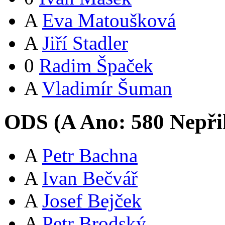
A
Eva Matoušková
A
Jiří Stadler
0
Radim Špaček
A
Vladimír Šuman
ODS (
A
Ano:
58
0
Nepři
A
Petr Bachna
A
Ivan Bečvář
A
Josef Bejček
A
Petr Brodský