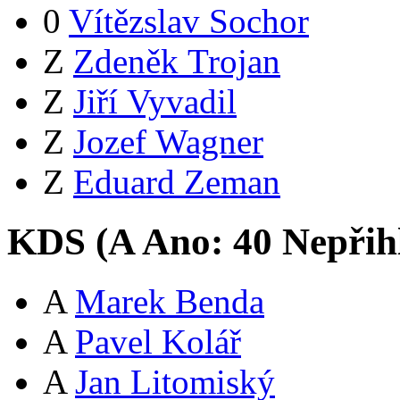
0
Vítězslav Sochor
Z
Zdeněk Trojan
Z
Jiří Vyvadil
Z
Jozef Wagner
Z
Eduard Zeman
KDS (
A
Ano:
4
0
Nepřih
A
Marek Benda
A
Pavel Kolář
A
Jan Litomiský