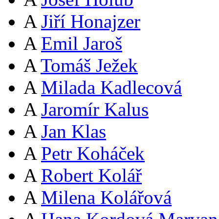
A
Jiří Honajzer
A
Emil Jaroš
A
Tomáš Ježek
A
Milada Kadlecová
A
Jaromír Kalus
A
Jan Klas
A
Petr Koháček
A
Robert Kolář
A
Milena Kolářová