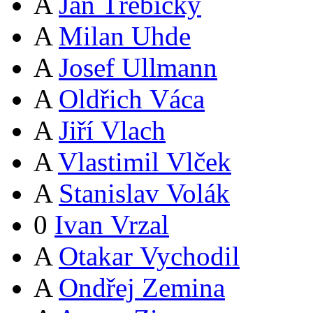
A
Jan Třebický
A
Milan Uhde
A
Josef Ullmann
A
Oldřich Váca
A
Jiří Vlach
A
Vlastimil Vlček
A
Stanislav Volák
0
Ivan Vrzal
A
Otakar Vychodil
A
Ondřej Zemina