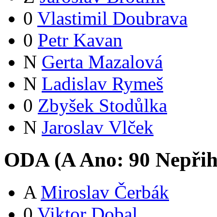
0
Vlastimil Doubrava
0
Petr Kavan
N
Gerta Mazalová
N
Ladislav Rymeš
0
Zbyšek Stodůlka
N
Jaroslav Vlček
ODA (
A
Ano:
9
0
Nepřih
A
Miroslav Čerbák
0
Viktor Dobal